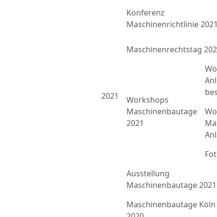
Konferenz
Maschinenrichtlinie 202
Maschinenrechtstag 20
Wo
An
bes
2021
Workshops
Maschinenbautage
Wor
2021
Ma
An
Fo
Ausstellung
Maschinenbautage 2021
Maschinenbautage Köln
2020