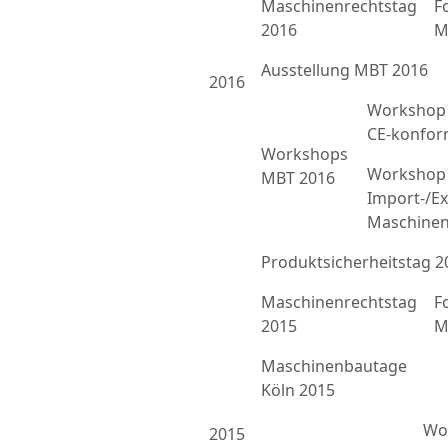
Maschinenrechtstag
F
2016
M
Ausstellung MBT 2016
2016
Workshop 
CE-konfor
Workshops
Workshop 
MBT 2016
Import-/Ex
Maschinen
Produktsicherheitstag 2
Maschinenrechtstag
F
2015
M
Maschinenbautage
Köln 2015
Wor
2015