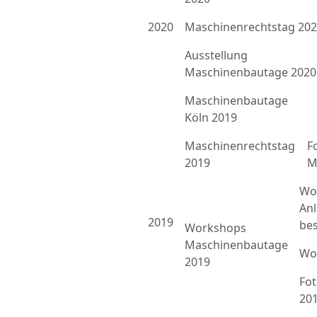
2020
Maschinenrechtstag 20
Ausstellung
Maschinenbautage 2020
Maschinenbautage
Köln 2019
Maschinenrechtstag
F
2019
M
Wo
An
2019
bes
Workshops
Maschinenbautage
Wo
2019
Fo
20