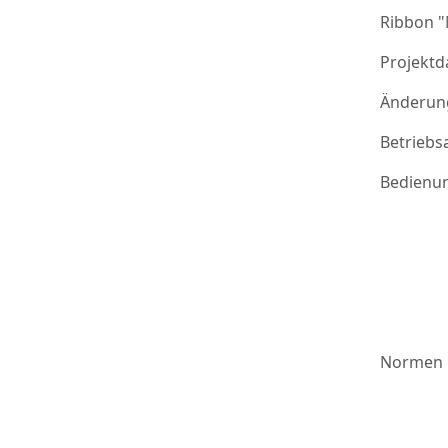
Ribbon 
Projektd
Änderung
Betriebs
Bedienu
Normen