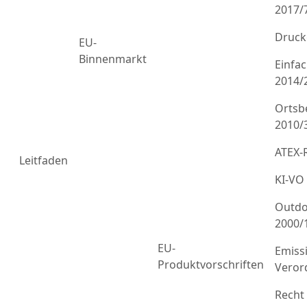
2017/
Druck
EU-
Binnenmarkt
Einfa
2014/
Ortsb
2010/
ATEX-R
Leitfaden
KI-VO
Outdo
2000/
EU-
Emiss
Produktvorschriften
Veror
Recht 