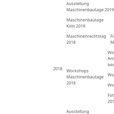
Ausstellung
Maschinenbautage 2019
Maschinenbautage
Köln 2018
Maschinenrechtstag
F
2018
M
Wo
An
bes
2018
Workshops
Wo
Maschinenbautage
2018
Wo
Fo
20
Ausstellung