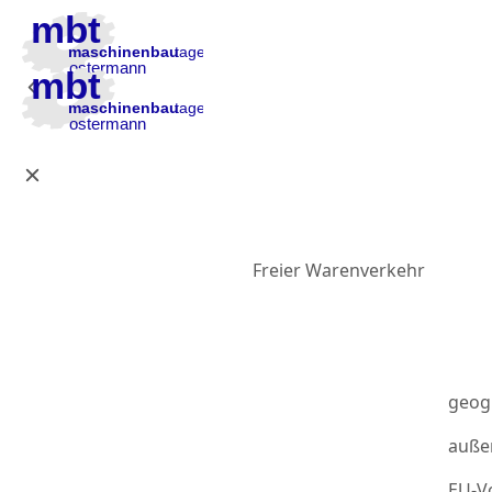
Zur Hauptnavigation
Zum Inhalt
Zur Fußzeile
Freier Warenverkehr
geog
auße
EU-Vo