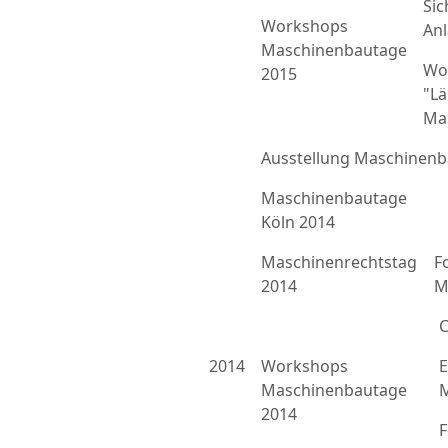
Sic
Workshops
An
Maschinenbautage
Wo
2015
"L
Ma
Ausstellung Maschinenb
Maschinenbautage
Köln 2014
Maschinenrechtstag
F
2014
M
C
2014
Workshops
E
Maschinenbautage
M
2014
F