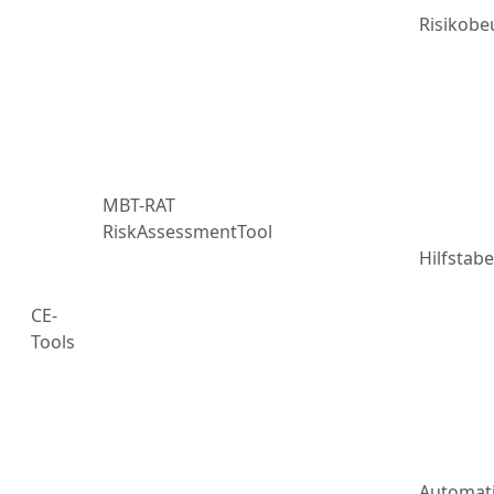
Risikobe
MBT-RAT
RiskAssessmentTool
Hilfstabe
CE-
Tools
Automat