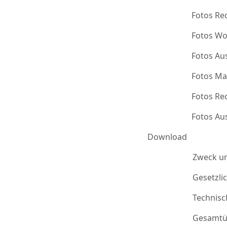
Fotos Re
Fotos Wo
Fotos Au
Fotos Ma
Fotos Re
Fotos Au
Download
Zweck u
Gesetzli
Technis
Gesamtü