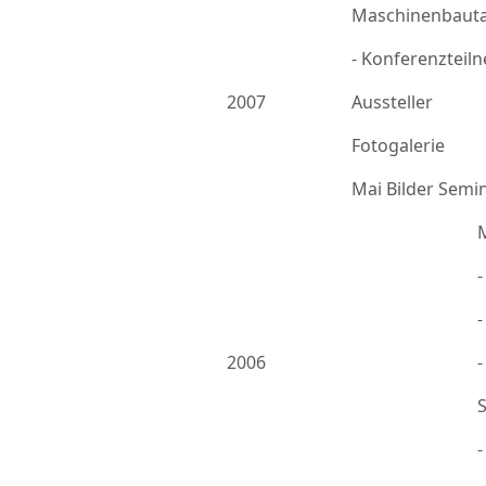
Maschinenbauta
- Konferenzteil
2007
Aussteller
Fotogalerie
Mai Bilder Semi
-
2006
-