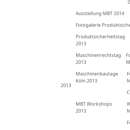
2
Ausstellung MBT 2014
Fotogalerie Produktsich
Produktsicherheitstag
2013
Maschinenrechtstag
F
2013
M
Maschinenbautage
F
Köln 2013
M
2013
C
MBT Workshops
W
2013
M
F