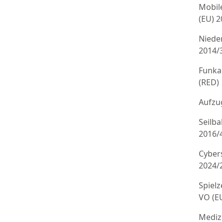
Mobil
(EU) 
Niede
2014/
Funka
(RED)
Aufzug
Seilb
2016/
Cyber
2024/
Spielz
VO (E
Mediz