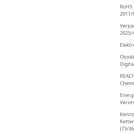
RoHS 
2011/
Verpa
2025/
Elekt
Ökode
Digit
REACH
Chemi
Energ
Veror
Kennz
Kette
(73/3