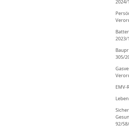
2024/
Persö
Veror
Batte
2023/
Baupr
305/20
Gasve
Veror
EMV-R
Leben
Sicher
Gesun
92/58