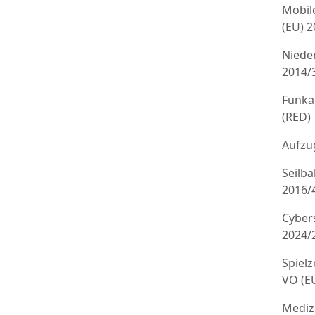
Mobil
(EU) 
Niede
2014/
Funka
(RED)
Aufzug
Seilb
2016/
Cyber
2024/
Spielz
VO (E
Mediz