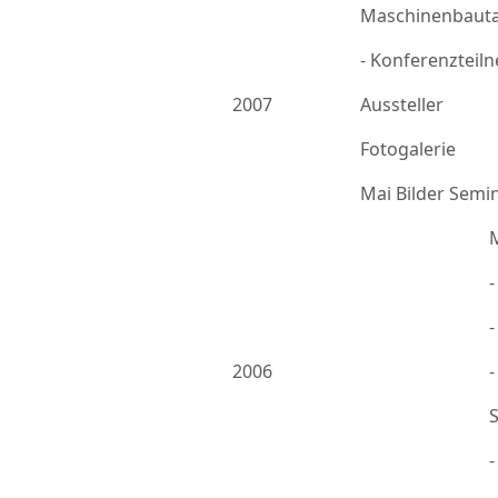
Maschinenbauta
- Konferenzteil
2007
Aussteller
Fotogalerie
Mai Bilder Semi
-
2006
-