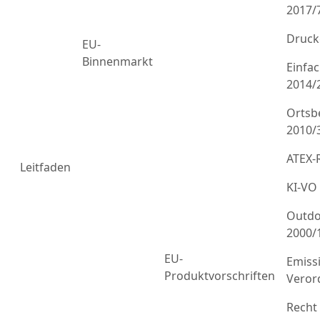
2017/
Druck
EU-
Binnenmarkt
Einfa
2014/
Ortsb
2010/
ATEX-R
Leitfaden
KI-VO
Outdo
2000/
EU-
Emiss
Produktvorschriften
Veror
Recht 