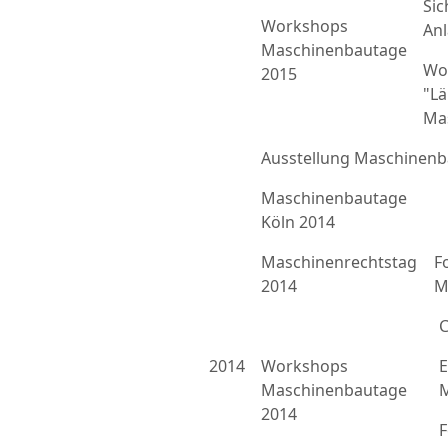
Sic
Workshops
An
Maschinenbautage
Wo
2015
"L
Ma
Ausstellung Maschinenb
Maschinenbautage
Köln 2014
Maschinenrechtstag
F
2014
M
C
2014
Workshops
E
Maschinenbautage
M
2014
F