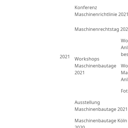
Konferenz
Maschinenrichtlinie 202
Maschinenrechtstag 20
Wo
An
bes
2021
Workshops
Maschinenbautage
Wor
2021
Ma
An
Fo
Ausstellung
Maschinenbautage 2021
Maschinenbautage Köln
2020