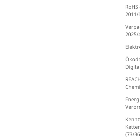
RoHS 
2011/
Verpa
2025/
Elekt
Ökode
Digit
REACH
Chemi
Energ
Veror
Kennz
Kette
(73/3