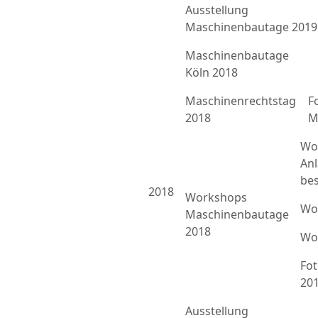
Ausstellung
Maschinenbautage 2019
Maschinenbautage
Köln 2018
Maschinenrechtstag
F
2018
M
Wo
An
bes
2018
Workshops
Wo
Maschinenbautage
2018
Wo
Fo
20
Ausstellung