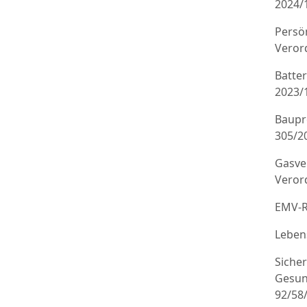
2024/
Persö
Veror
Batte
2023/
Baupr
305/20
Gasve
Veror
EMV-R
Leben
Sicher
Gesun
92/58