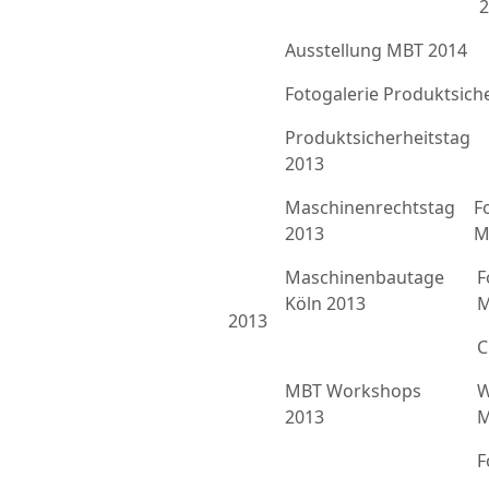
2
Ausstellung MBT 2014
Fotogalerie Produktsich
Produktsicherheitstag
2013
Maschinenrechtstag
F
2013
M
Maschinenbautage
F
Köln 2013
M
2013
C
MBT Workshops
W
2013
M
F