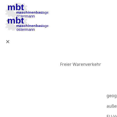
Zur Hauptnavigation
Zum Inhalt
Zur Fußzeile
Freier Warenverkehr
geog
auße
EU-Vo