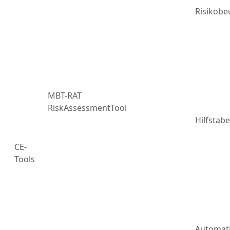
Risikobe
MBT-RAT
RiskAssessmentTool
Hilfstabe
CE-
Tools
Automat