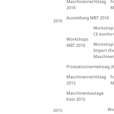
Maschinenrechtstag
F
2016
M
Ausstellung MBT 2016
2016
Workshop 
CE-konfor
Workshops
Workshop 
MBT 2016
Import-/Ex
Maschinen
Produktsicherheitstag 2
Maschinenrechtstag
F
2015
M
Maschinenbautage
Köln 2015
Wor
2015