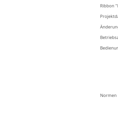
Ribbon 
Projektd
Änderung
Betriebs
Bedienu
Normen