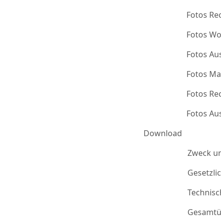
Fotos Re
Fotos Wo
Fotos Au
Fotos Ma
Fotos Re
Fotos Au
Download
Zweck u
Gesetzli
Technis
Gesamtü