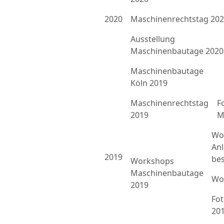
2020
Maschinenrechtstag 20
Ausstellung
Maschinenbautage 2020
Maschinenbautage
Köln 2019
Maschinenrechtstag
F
2019
M
Wo
An
2019
bes
Workshops
Maschinenbautage
Wo
2019
Fo
20