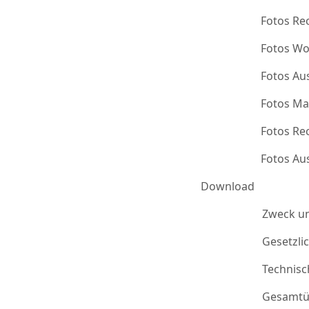
Fotos Re
Fotos Wo
Fotos Au
Fotos Ma
Fotos Re
Fotos Au
Download
Zweck u
Gesetzli
Technis
Gesamtü