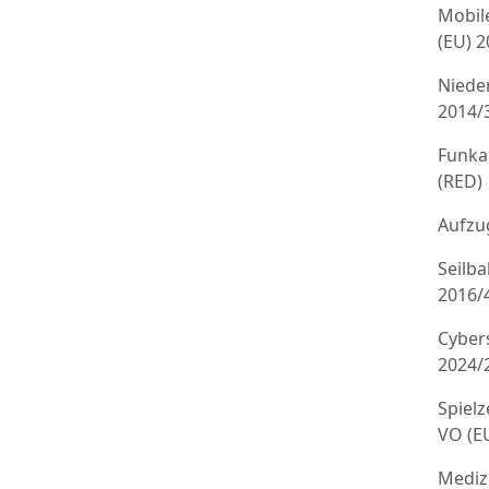
Mobil
(EU) 
Niede
2014/
Funka
(RED)
Aufzug
Seilb
2016/
Cyber
2024/
Spielz
VO (E
Mediz