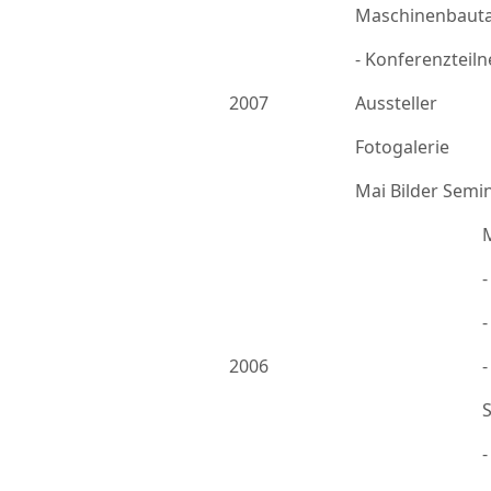
Maschinenbauta
- Konferenzteil
2007
Aussteller
Fotogalerie
Mai Bilder Semi
-
2006
-