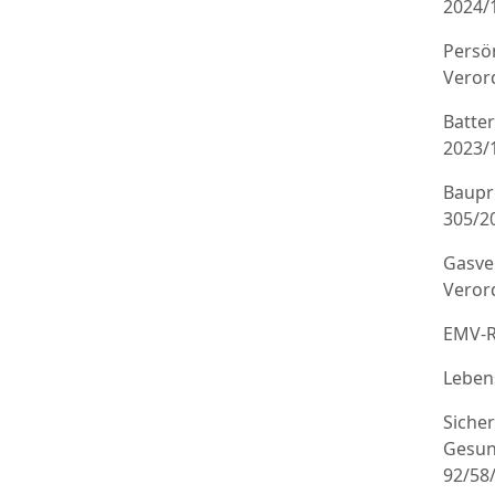
2024/
Persö
Veror
Batte
2023/
Baupr
305/20
Gasve
Veror
EMV-R
Leben
Sicher
Gesun
92/58