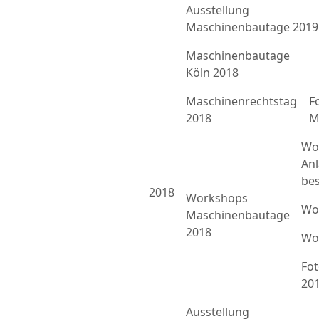
Ausstellung
Maschinenbautage 2019
Maschinenbautage
Köln 2018
Maschinenrechtstag
F
2018
M
Wo
An
bes
2018
Workshops
Wo
Maschinenbautage
2018
Wo
Fo
20
Ausstellung