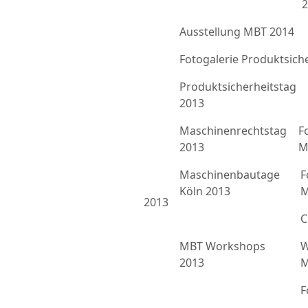
2
Ausstellung MBT 2014
Fotogalerie Produktsich
Produktsicherheitstag
2013
Maschinenrechtstag
F
2013
M
Maschinenbautage
F
Köln 2013
M
2013
C
MBT Workshops
W
2013
M
F