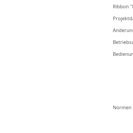
Ribbon 
Projektd
Änderung
Betriebs
Bedienu
Normen