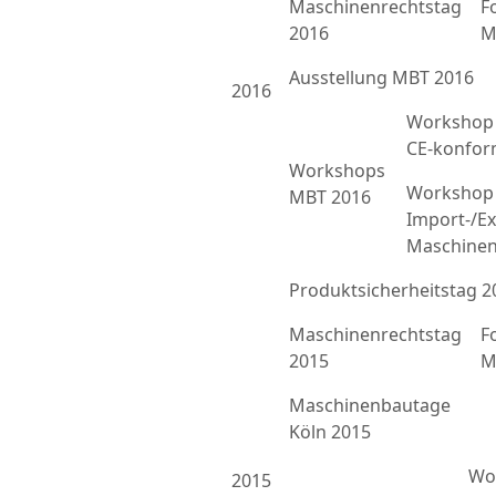
Maschinenrechtstag
F
2016
M
Ausstellung MBT 2016
2016
Workshop 
CE-konfor
Workshops
Workshop 
MBT 2016
Import-/Ex
Maschinen
Produktsicherheitstag 2
Maschinenrechtstag
F
2015
M
Maschinenbautage
Köln 2015
Wor
2015