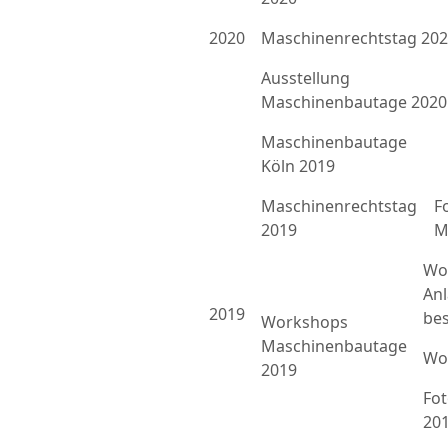
2020
Maschinenrechtstag 20
Ausstellung
Maschinenbautage 2020
Maschinenbautage
Köln 2019
Maschinenrechtstag
F
2019
M
Wo
An
2019
bes
Workshops
Maschinenbautage
Wo
2019
Fo
20