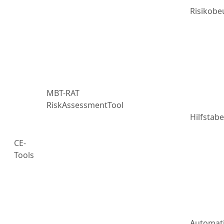
Risikobe
MBT-RAT
RiskAssessmentTool
Hilfstabe
CE-
Tools
Automat