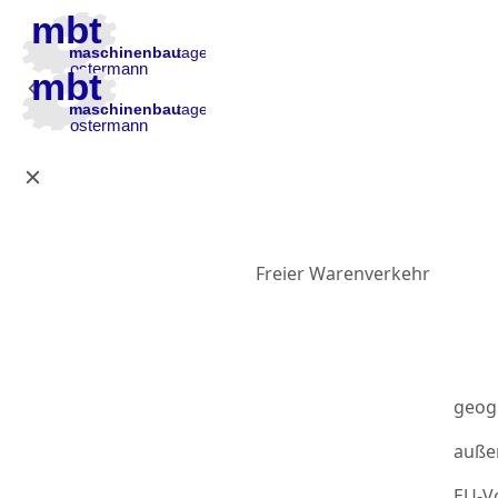
Zur Hauptnavigation
Zum Inhalt
Zur Fußzeile
Freier Warenverkehr
geog
auße
EU-Vo