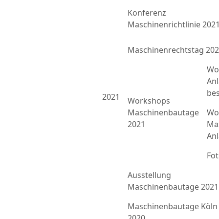
Konferenz
Maschinenrichtlinie 202
Maschinenrechtstag 20
Wo
An
bes
2021
Workshops
Maschinenbautage
Wor
2021
Ma
An
Fo
Ausstellung
Maschinenbautage 2021
Maschinenbautage Köln
2020