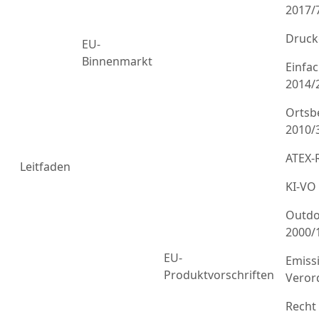
2017/
Druck
EU-
Binnenmarkt
Einfa
2014/
Ortsb
2010/
ATEX-R
Leitfaden
KI-VO
Outdo
2000/
EU-
Emiss
Produktvorschriften
Veror
Recht 