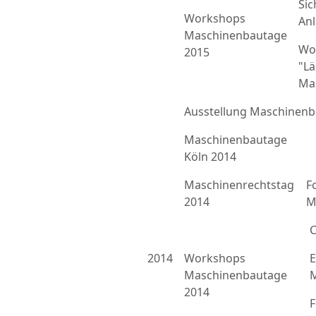
Sic
Workshops
An
Maschinenbautage
Wo
2015
"L
Ma
Ausstellung Maschinenb
Maschinenbautage
Köln 2014
Maschinenrechtstag
F
2014
M
C
2014
Workshops
E
Maschinenbautage
M
2014
F