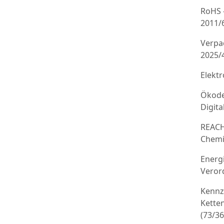
RoHS 
2011/
Verpa
2025/
Elekt
Ökode
Digit
REACH
Chemi
Energ
Veror
Kennz
Kette
(73/3