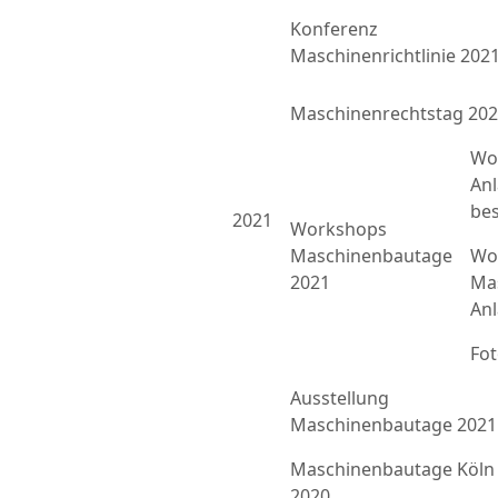
Konferenz
Maschinenrichtlinie 202
Maschinenrechtstag 20
Wo
An
bes
2021
Workshops
Maschinenbautage
Wor
2021
Ma
An
Fo
Ausstellung
Maschinenbautage 2021
Maschinenbautage Köln
2020