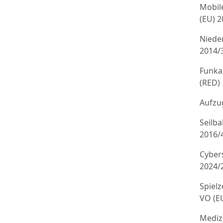
Mobil
(EU) 
Niede
2014/
Funka
(RED)
Aufzug
Seilb
2016/
Cyber
2024/
Spielz
VO (E
Mediz