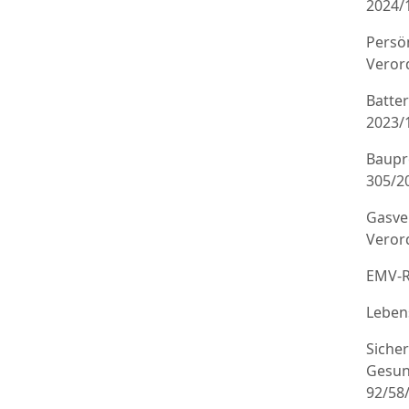
2024/
Persö
Veror
Batte
2023/
Baupr
305/20
Gasve
Veror
EMV-R
Leben
Sicher
Gesun
92/58