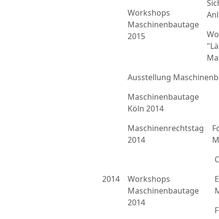
Sic
Workshops
An
Maschinenbautage
Wo
2015
"L
Ma
Ausstellung Maschinenb
Maschinenbautage
Köln 2014
Maschinenrechtstag
F
2014
M
C
2014
Workshops
E
Maschinenbautage
M
2014
F