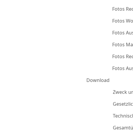
Fotos Re
Fotos Wo
Fotos Au
Fotos Ma
Fotos Re
Fotos Au
Download
Zweck u
Gesetzli
Technis
Gesamtü