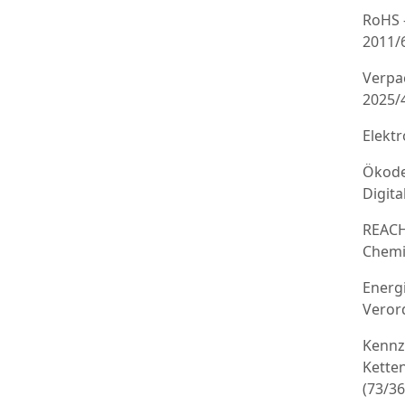
RoHS 
2011/
Verpa
2025/
Elekt
Ökode
Digit
REACH
Chemi
Energ
Veror
Kennz
Kette
(73/3