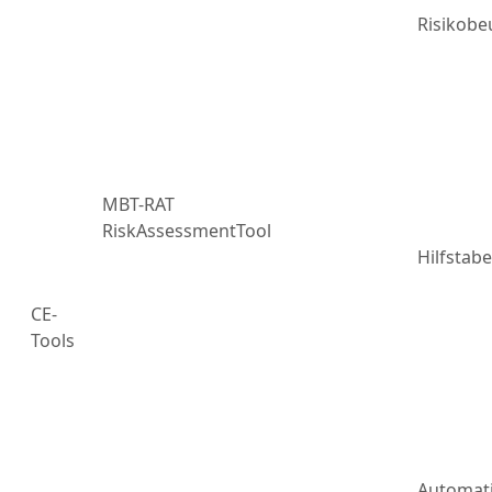
Risikobe
MBT-RAT
RiskAssessmentTool
Hilfstabe
CE-
Tools
Automat