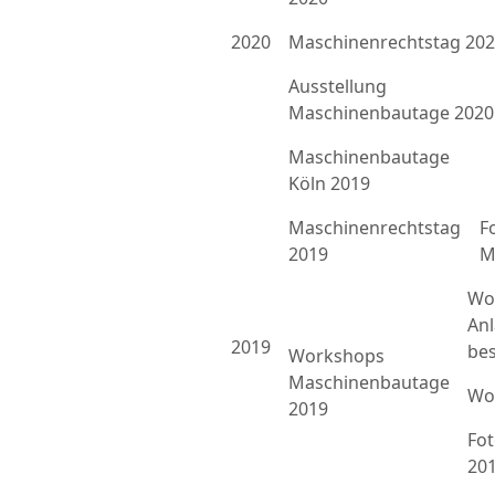
2020
Maschinenrechtstag 20
Ausstellung
Maschinenbautage 2020
Maschinenbautage
Köln 2019
Maschinenrechtstag
F
2019
M
Wo
An
2019
bes
Workshops
Maschinenbautage
Wo
2019
Fo
20