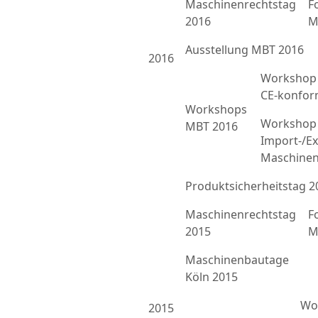
Maschinenrechtstag
F
2016
M
Ausstellung MBT 2016
2016
Workshop 
CE-konfor
Workshops
Workshop 
MBT 2016
Import-/Ex
Maschinen
Produktsicherheitstag 2
Maschinenrechtstag
F
2015
M
Maschinenbautage
Köln 2015
Wor
2015