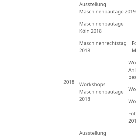
Ausstellung
Maschinenbautage 2019
Maschinenbautage
Köln 2018
Maschinenrechtstag
F
2018
M
Wo
An
bes
2018
Workshops
Wo
Maschinenbautage
2018
Wo
Fo
20
Ausstellung