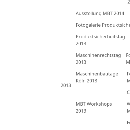
2
Ausstellung MBT 2014
Fotogalerie Produktsich
Produktsicherheitstag
2013
Maschinenrechtstag
F
2013
M
Maschinenbautage
F
Köln 2013
M
2013
C
MBT Workshops
W
2013
M
F