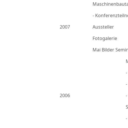
Maschinenbauta
- Konferenzteil
2007
Aussteller
Fotogalerie
Mai Bilder Semi
-
2006
-