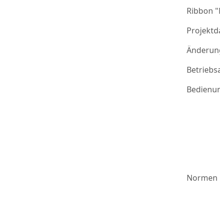
Ribbon 
Projektd
Änderung
Betriebs
Bedienu
Normen