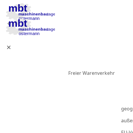
Zur Hauptnavigation
Zum Inhalt
Zur Fußzeile
Freier Warenverkehr
geog
auße
EU-Vo