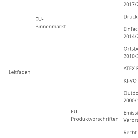
2017/
Druck
EU-
Binnenmarkt
Einfa
2014/
Ortsb
2010/
ATEX-R
Leitfaden
KI-VO
Outdo
2000/
EU-
Emiss
Produktvorschriften
Veror
Recht 