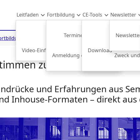
Leitfaden
Fortbildung
CE-Tools
Newsletter
Termine & Anmeldung
Newsletter
ortbildung
Teilnehmermeinung
Freier Warenverkehr
Video-Einführung
AEU-Vertrag
Download
Maschinenrichtlin
Anmeldung einer Mitarbeiter*in
Zweck und
Uns
timmen zur Konferenz Masch
indrücke und Erfahrungen aus Se
nd Inhouse-Formaten – direkt aus 