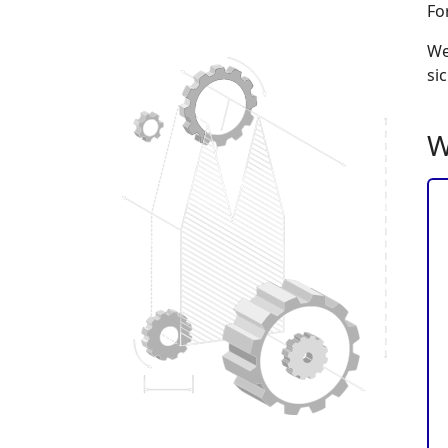
Fo
We
si
W