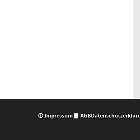
🛈 Impressum
🧾 AGB
Datenschutzerklär