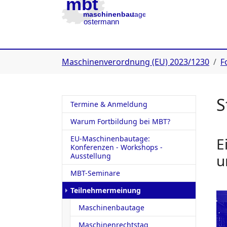
Zur Hauptnavigation
Zum Inhalt
Zur Fußzeile
You are here:
Maschinenverordnung (EU) 2023/1230
F
S
Termine & Anmeldung
Warum Fortbildung bei MBT?
EU-Maschinenbautage:
E
Konferenzen - Workshops -
Ausstellung
u
MBT-Seminare
(current)
Teilnehmermeinung
Maschinenbautage
Maschinenrechtstag