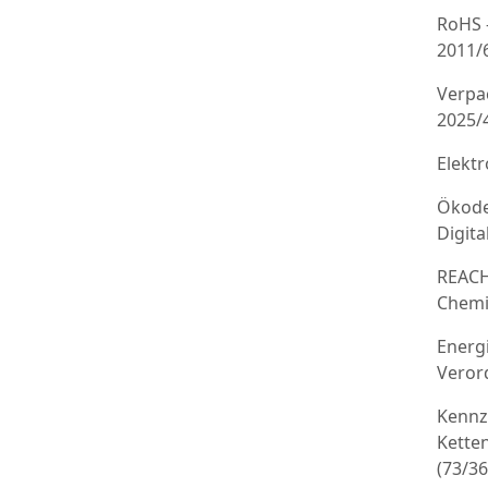
RoHS 
2011/
Verpa
2025/
Elekt
Ökode
Digit
REACH
Chemi
Energ
Veror
Kennz
Kette
(73/3