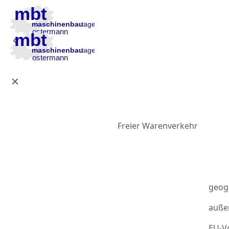
Zur Hauptnavigation
Zum Inhalt
Zur Fußzeile
Freier Warenverkehr
geog
auße
EU-Vo