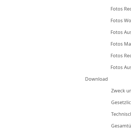
Fotos Re
Fotos Wo
Fotos Au
Fotos Ma
Fotos Re
Fotos Au
Download
Zweck u
Gesetzli
Technis
Gesamtü