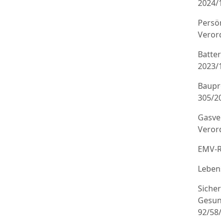
2024/
Persö
Veror
Batte
2023/
Baupr
305/20
Gasve
Veror
EMV-R
Leben
Sicher
Gesun
92/58