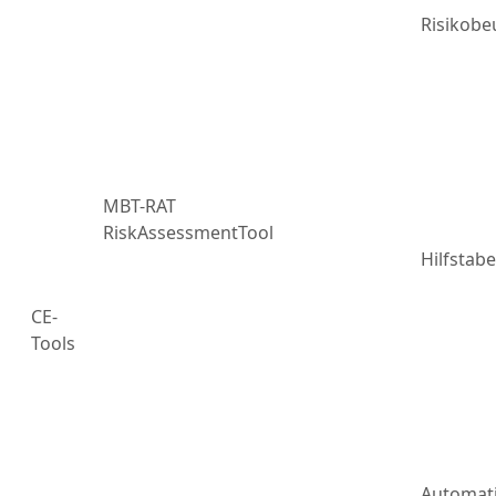
Risikobe
MBT-RAT
RiskAssessmentTool
Hilfstabe
CE-
Tools
Automat