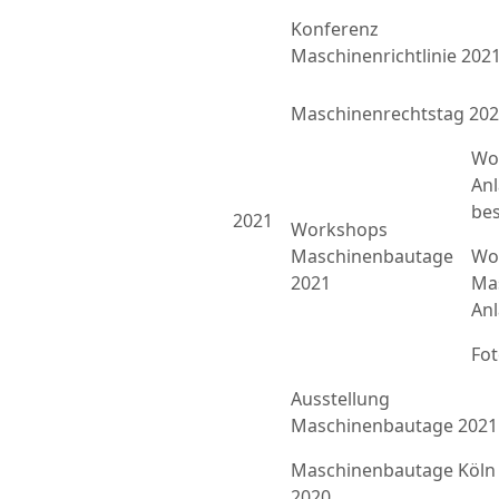
Konferenz
Maschinenrichtlinie 202
Maschinenrechtstag 20
Wo
An
bes
2021
Workshops
Maschinenbautage
Wor
2021
Ma
An
Fo
Ausstellung
Maschinenbautage 2021
Maschinenbautage Köln
2020