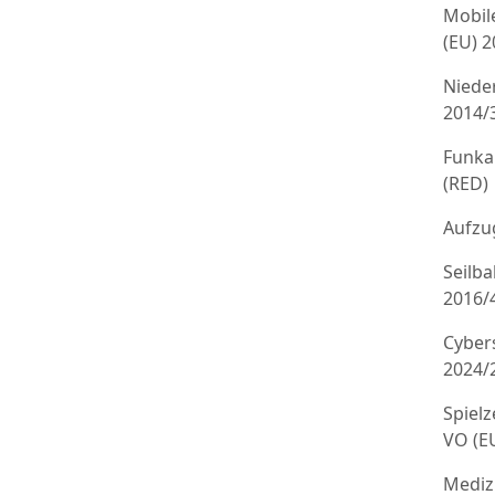
Mobil
(EU) 
Niede
2014/
Funka
(RED)
Aufzug
Seilb
2016/
Cyber
2024/
Spielz
VO (E
Mediz