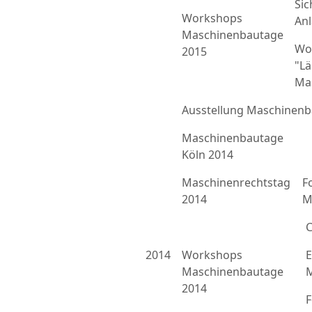
Sic
Workshops
An
Maschinenbautage
Wo
2015
"L
Ma
Ausstellung Maschinenb
Maschinenbautage
Köln 2014
Maschinenrechtstag
F
2014
M
C
2014
Workshops
E
Maschinenbautage
M
2014
F