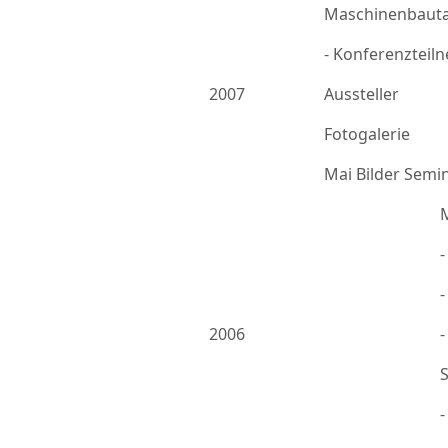
Maschinenbauta
- Konferenzteil
2007
Aussteller
Fotogalerie
Mai Bilder Semi
-
2006
-