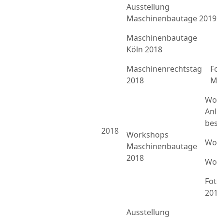
Ausstellung
Maschinenbautage 2019
Maschinenbautage
Köln 2018
Maschinenrechtstag
F
2018
M
Wo
An
bes
2018
Workshops
Wo
Maschinenbautage
2018
Wo
Fo
20
Ausstellung