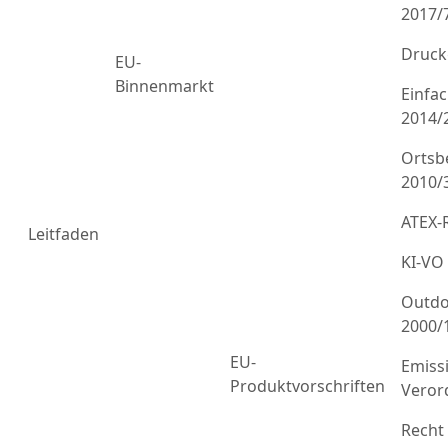
2017/
Druck
EU-
Binnenmarkt
Einfa
2014/
Ortsb
2010/
ATEX-R
Leitfaden
KI-VO
Outdo
2000/
EU-
Emiss
Produktvorschriften
Veror
Recht 