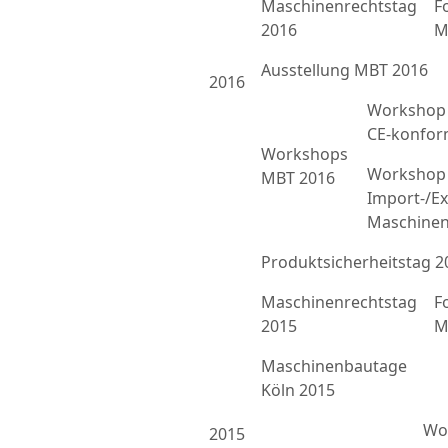
Maschinenrechtstag
F
2016
M
Ausstellung MBT 2016
2016
Workshop 
CE-konfor
Workshops
Workshop 
MBT 2016
Import-/Ex
Maschinen
Produktsicherheitstag 2
Maschinenrechtstag
F
2015
M
Maschinenbautage
Köln 2015
Wor
2015