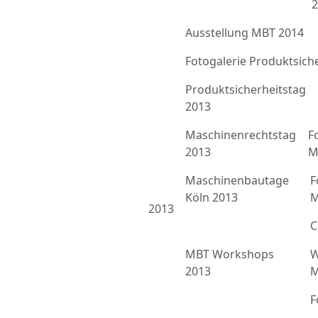
2
Ausstellung MBT 2014
Fotogalerie Produktsich
Produktsicherheitstag
2013
Maschinenrechtstag
F
2013
M
Maschinenbautage
F
Köln 2013
M
2013
C
MBT Workshops
W
2013
M
F