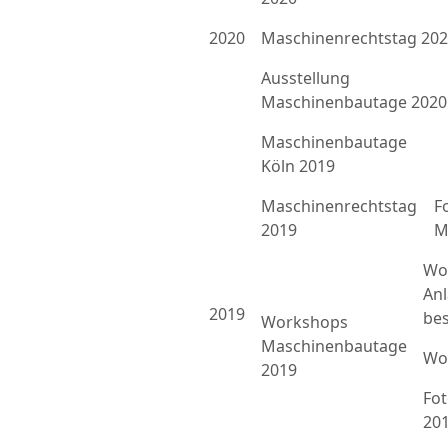
2020
Maschinenrechtstag 20
Ausstellung
Maschinenbautage 2020
Maschinenbautage
Köln 2019
Maschinenrechtstag
F
2019
M
Wo
An
2019
bes
Workshops
Maschinenbautage
Wo
2019
Fo
20