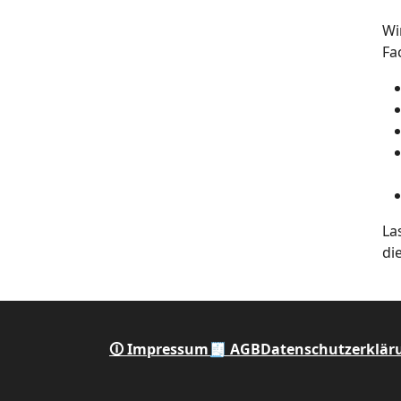
Wi
Fa
La
di
🛈 Impressum
🧾 AGB
Datenschutzerklär