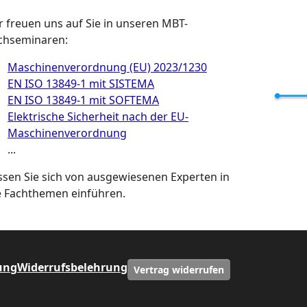
r freuen uns auf Sie in unseren MBT-
chseminaren:
Maschinenverordnung (EU) 2023/1230
EN ISO 13849-1 mit SISTEMA
EN ISO 13849-1 mit SOFTEMA
Elektrische Sicherheit nach der EU-
Maschinenverordnung
...
ssen Sie sich von ausgewiesenen Experten in
e Fachthemen einführen.
ung
Widerrufsbelehrung
Vertrag widerrufen