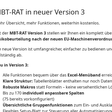
BT-RAT in neuer Version 3
hr Übersicht, mehr Funktionen, weiterhin kostenlos.
t der
MBT-RAT Version 3
stellen wir Ihnen ein komplett über
sikobeurteilung nach der neuen EU-Maschinenverordnu
e neue Version ist umfangreicher, einfacher zu bedienen und 
llständig ab.
u in Version 3:
Alle Funktionen bequem über das
Excel-Menüband
errei
Klare Struktur:
Tabellenblätter enthalten nur noch Date
Robuste Makros
statt Formeln – keine versehentlichen
Bis zu 170
individuell anpassbare Spalten
(75 bereits vorkonfiguriert)
Übersichtliche Gruppenfunktionen
zum Ein- und Auskl
Flexibles Setup-Blatt zur Steuerung aller Automatisierun