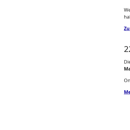
We
ha
Zu
2
Di
Ma
On
Me