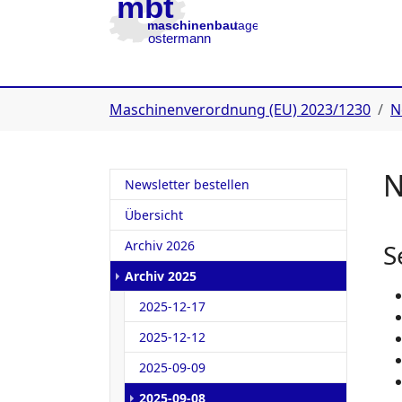
Zur Hauptnavigation
Zum Inhalt
Zur Fußzeile
You are here:
Maschinenverordnung (EU) 2023/1230
N
N
Newsletter bestellen
Übersicht
Archiv 2026
S
Archiv 2025
2025-12-17
2025-12-12
2025-09-09
(current)
2025-09-08