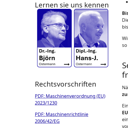
Lernen sie uns kennen
Bi
Di
bi
Wi
so
S
f
Rechtsvorschriften
Nä
zu
PDF: Maschinenverordnung (EU)
2023/1230
Ei
EU
PDF: Maschinenrichtlinie
ei
2006/42/EG
vo