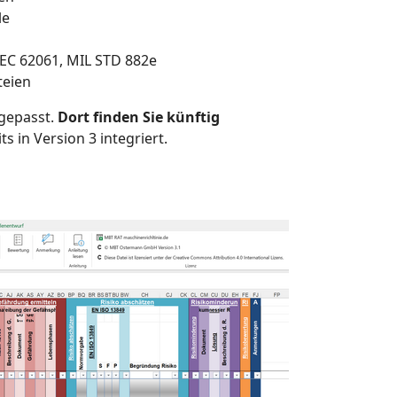
le
IEC 62061, MIL STD 882e
teien
gepasst.
Dort finden Sie künftig
s in Version 3 integriert.