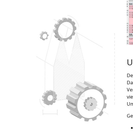
U
D
Da
Ve
vi
Um
Ge