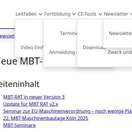
Leitfaden
Fortbildung
CE-Tools
Newsletter
Termine & Anmeldung
Newsletter
ewsletter
Archiv 2025
2025-09-08
Freier Warenverkehr
Video-Einführung
AEU-Vertrag
Download
Maschinenrichtlin
Anmeldung einer Mitarbeiter*in
Zweck und
Uns
eue MBT-RAT Version 3
eiteninhalt
MBT-RAT in neuer Version 3
Update für MBT RAT v2.x
Seminar zur EU-Maschinenverordnung – noch wenige Plät
22. MBT-Maschinenbautage Köln 2025
MBT-Seminare