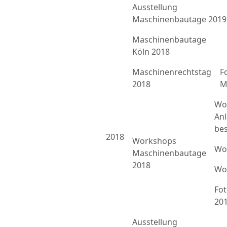
Ausstellung
Maschinenbautage 2019
Maschinenbautage
Köln 2018
Maschinenrechtstag
F
2018
M
Wo
An
bes
2018
Workshops
Wo
Maschinenbautage
2018
Wo
Fo
20
Ausstellung