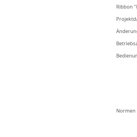
Ribbon 
Projektd
Änderung
Betriebs
Bedienu
Normen