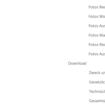
Fotos Re
Fotos Wo
Fotos Au
Fotos Ma
Fotos Re
Fotos Au
Download
Zweck u
Gesetzli
Technis
Gesamtü