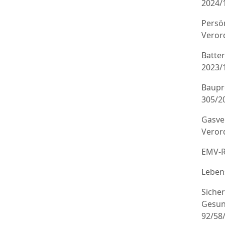
2024/
Persö
Veror
Batte
2023/
Baupr
305/20
Gasve
Veror
EMV-R
Leben
Sicher
Gesun
92/58