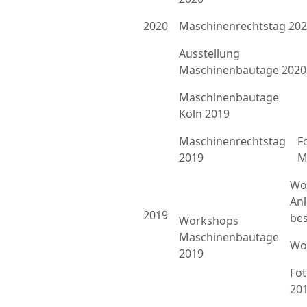
2020
Maschinenrechtstag 20
Ausstellung
Maschinenbautage 2020
Maschinenbautage
Köln 2019
Maschinenrechtstag
F
2019
M
Wo
An
2019
bes
Workshops
Maschinenbautage
Wo
2019
Fo
20