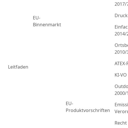
2017/
Druck
EU-
Binnenmarkt
Einfa
2014/
Ortsb
2010/
ATEX-R
Leitfaden
KI-VO
Outdo
2000/
EU-
Emiss
Produktvorschriften
Veror
Recht 