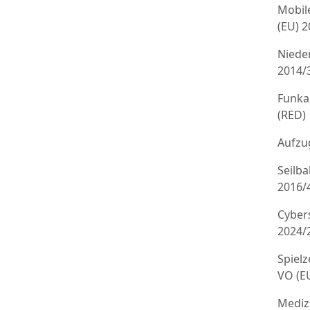
Mobil
(EU) 
Niede
2014/
Funka
(RED)
Aufzug
Seilb
2016/
Cyber
2024/
Spielz
VO (E
Mediz