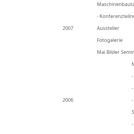
Maschinenbauta
- Konferenzteil
2007
Aussteller
Fotogalerie
Mai Bilder Semi
-
2006
-