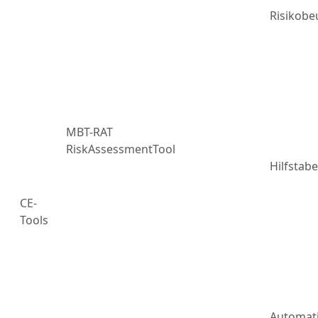
Risikobe
MBT-RAT
RiskAssessmentTool
Hilfstabe
CE-
Tools
Automat