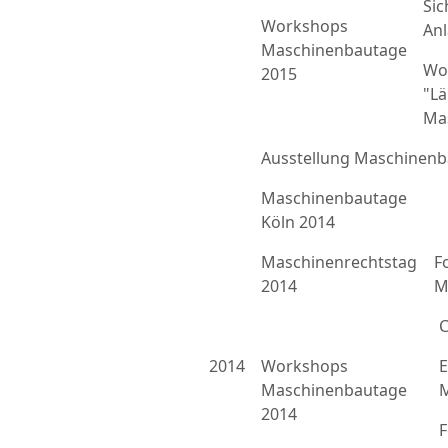
Sic
Workshops
An
Maschinenbautage
Wo
2015
"L
Ma
Ausstellung Maschinenb
Maschinenbautage
Köln 2014
Maschinenrechtstag
F
2014
M
C
2014
Workshops
E
Maschinenbautage
M
2014
F