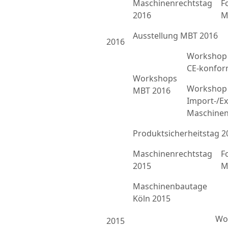
Maschinenrechtstag
F
2016
M
Ausstellung MBT 2016
2016
Workshop 
CE-konfor
Workshops
Workshop 
MBT 2016
Import-/Ex
Maschinen
Produktsicherheitstag 2
Maschinenrechtstag
F
2015
M
Maschinenbautage
Köln 2015
Wor
2015