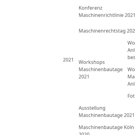
Konferenz
Maschinenrichtlinie 202
Maschinenrechtstag 20
Wo
An
bes
2021
Workshops
Maschinenbautage
Wor
2021
Ma
An
Fo
Ausstellung
Maschinenbautage 2021
Maschinenbautage Köln
2020