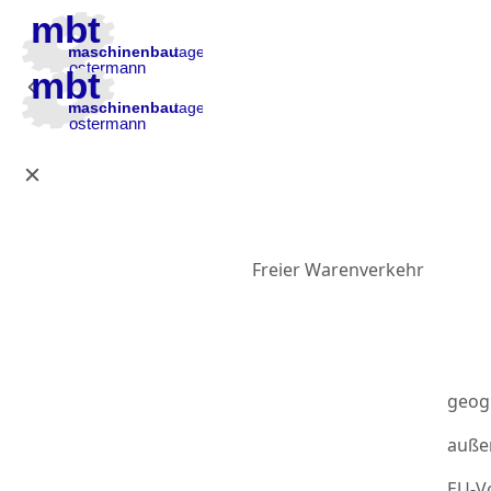
Zur Hauptnavigation
Zum Inhalt
Zur Fußzeile
Freier Warenverkehr
geog
auße
EU-Vo