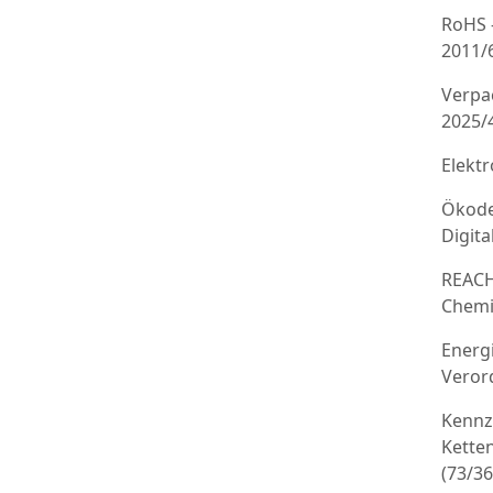
RoHS 
2011/
Verpa
2025/
Elekt
Ökode
Digit
REACH
Chemi
Energ
Veror
Kennz
Kette
(73/3