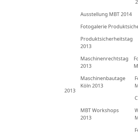
2
Ausstellung MBT 2014
Fotogalerie Produktsich
Produktsicherheitstag
2013
Maschinenrechtstag
F
2013
M
Maschinenbautage
F
Köln 2013
M
2013
C
MBT Workshops
W
2013
M
F