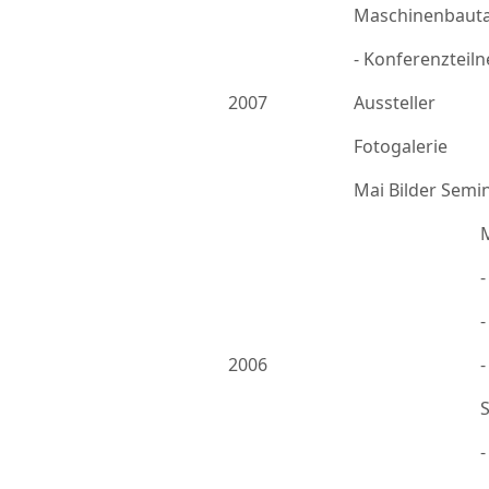
Maschinenbauta
- Konferenzteil
2007
Aussteller
Fotogalerie
Mai Bilder Semi
-
2006
-