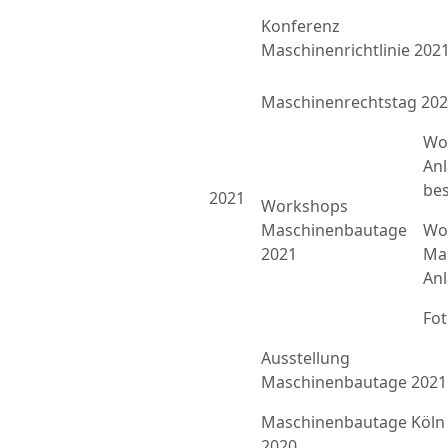
Konferenz
Maschinenrichtlinie 202
Maschinenrechtstag 20
Wo
An
bes
2021
Workshops
Maschinenbautage
Wor
2021
Ma
An
Fo
Ausstellung
Maschinenbautage 2021
Maschinenbautage Köln
2020