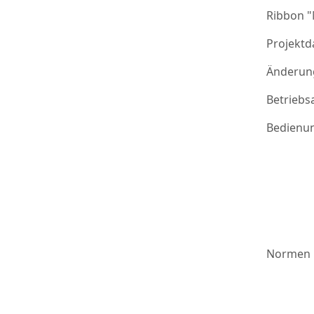
Ribbon 
Projektd
Änderung
Betriebs
Bedienu
Normen