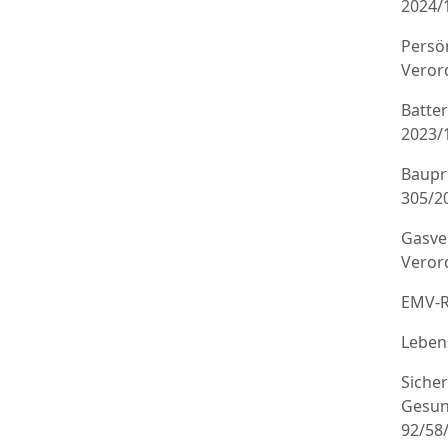
2024/
Persö
Veror
Batte
2023/
Baupr
305/20
Gasve
Veror
EMV-R
Leben
Sicher
Gesun
92/58