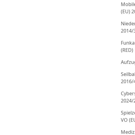
Mobil
(EU) 
Niede
2014/
Funka
(RED)
Aufzug
Seilb
2016/
Cyber
2024/
Spielz
VO (E
Mediz