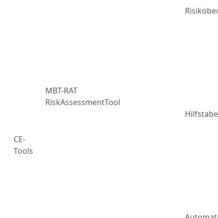
Risikobe
MBT-RAT
RiskAssessmentTool
Hilfstabe
CE-
Tools
Automat