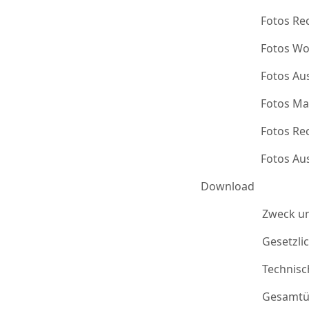
Fotos Re
Fotos Wo
Fotos Au
Fotos Ma
Fotos Re
Fotos Au
Download
Zweck u
Gesetzli
Technis
Gesamtü