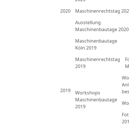
2020
Maschinenrechtstag 20
Ausstellung
Maschinenbautage 2020
Maschinenbautage
Köln 2019
Maschinenrechtstag
F
2019
M
Wo
An
2019
bes
Workshops
Maschinenbautage
Wo
2019
Fo
20