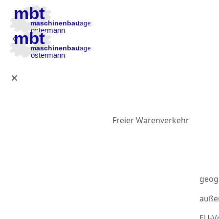
Zur Hauptnavigation
Zum Inhalt
Zur Fußzeile
Freier Warenverkehr
geog
auße
EU-Vo