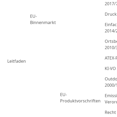
2017/
Druck
EU-
Binnenmarkt
Einfa
2014/
Ortsb
2010/
ATEX-R
Leitfaden
KI-VO
Outdo
2000/
EU-
Emiss
Produktvorschriften
Veror
Recht 