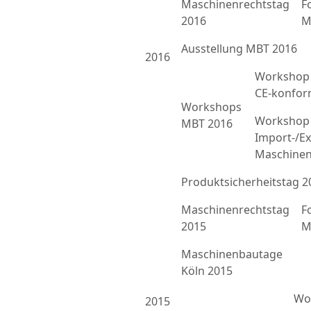
Maschinenrechtstag
F
2016
M
Ausstellung MBT 2016
2016
Workshop 
CE-konfor
Workshops
Workshop 
MBT 2016
Import-/Ex
Maschinen
Produktsicherheitstag 2
Maschinenrechtstag
F
2015
M
Maschinenbautage
Köln 2015
Wor
2015