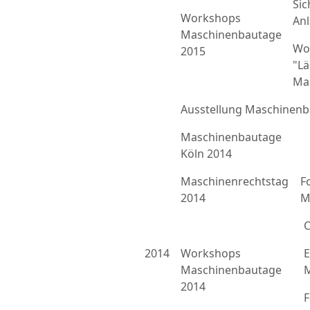
Sic
Workshops
An
Maschinenbautage
Wo
2015
"L
Ma
Ausstellung Maschinenb
Maschinenbautage
Köln 2014
Maschinenrechtstag
F
2014
M
C
2014
Workshops
E
Maschinenbautage
M
2014
F