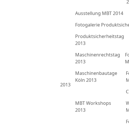
2
Ausstellung MBT 2014
Fotogalerie Produktsich
Produktsicherheitstag
2013
Maschinenrechtstag
F
2013
M
Maschinenbautage
F
Köln 2013
M
2013
C
MBT Workshops
W
2013
M
F