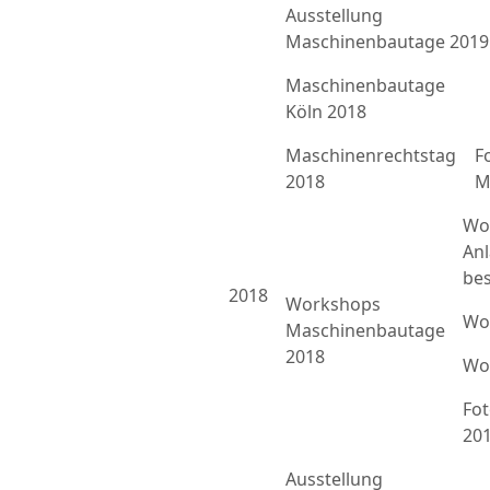
Ausstellung
Maschinenbautage 2019
Maschinenbautage
Köln 2018
Maschinenrechtstag
F
2018
M
Wo
An
bes
2018
Workshops
Wo
Maschinenbautage
2018
Wo
Fo
20
Ausstellung