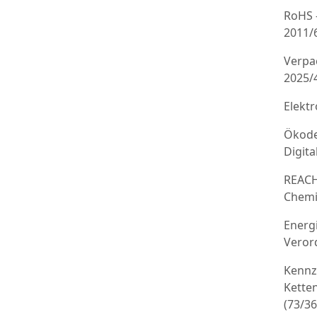
RoHS 
2011/
Verpa
2025/
Elekt
Ökode
Digit
REACH
Chemi
Energ
Veror
Kennz
Kette
(73/3