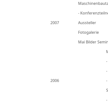
Maschinenbauta
- Konferenzteil
2007
Aussteller
Fotogalerie
Mai Bilder Semi
-
2006
-