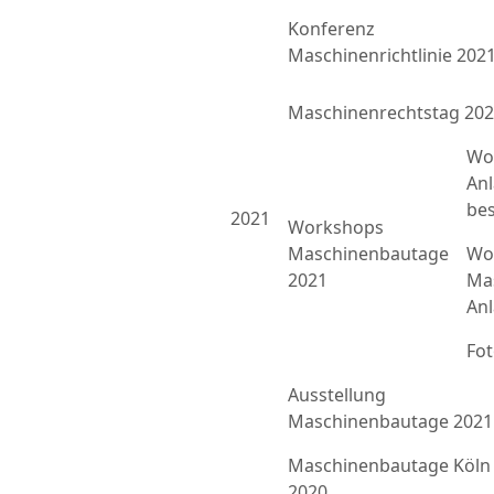
Konferenz
Maschinenrichtlinie 202
Maschinenrechtstag 20
Wo
An
bes
2021
Workshops
Maschinenbautage
Wor
2021
Ma
An
Fo
Ausstellung
Maschinenbautage 2021
Maschinenbautage Köln
2020