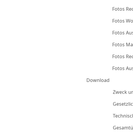
Fotos Re
Fotos Wo
Fotos Au
Fotos Ma
Fotos Re
Fotos Au
Download
Zweck u
Gesetzli
Technis
Gesamtü