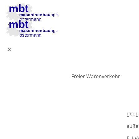
Zur Hauptnavigation
Zum Inhalt
Zur Fußzeile
Freier Warenverkehr
geog
auße
EU-Vo