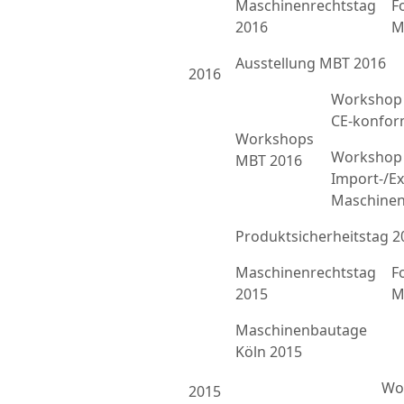
Maschinenrechtstag
F
2016
M
Ausstellung MBT 2016
2016
Workshop 
CE-konfor
Workshops
Workshop 
MBT 2016
Import-/Ex
Maschinen
Produktsicherheitstag 2
Maschinenrechtstag
F
2015
M
Maschinenbautage
Köln 2015
Wor
2015