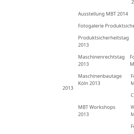
2
Ausstellung MBT 2014
Fotogalerie Produktsich
Produktsicherheitstag
2013
Maschinenrechtstag
F
2013
M
Maschinenbautage
F
Köln 2013
M
2013
C
MBT Workshops
W
2013
M
F