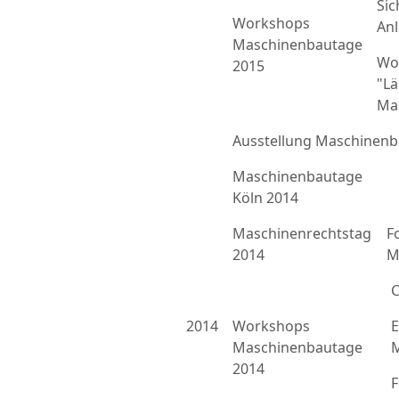
Sic
Workshops
An
Maschinenbautage
Wo
2015
"L
Ma
Ausstellung Maschinenb
Maschinenbautage
Köln 2014
Maschinenrechtstag
F
2014
M
C
2014
Workshops
E
Maschinenbautage
M
2014
F