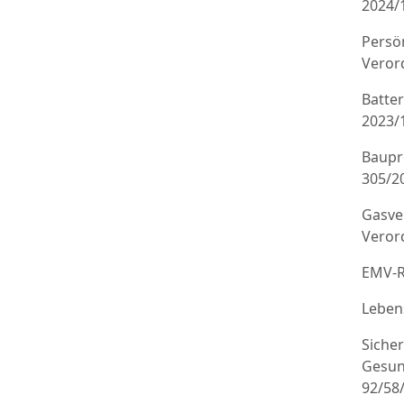
2024/
Persö
Veror
Batte
2023/
Baupr
305/20
Gasve
Veror
EMV-R
Leben
Sicher
Gesun
92/58