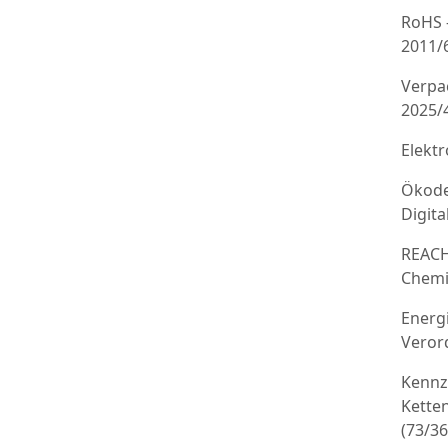
RoHS 
2011/
Verpa
2025/
Elekt
Ökode
Digit
REACH
Chemi
Energ
Veror
Kennz
Kette
(73/3