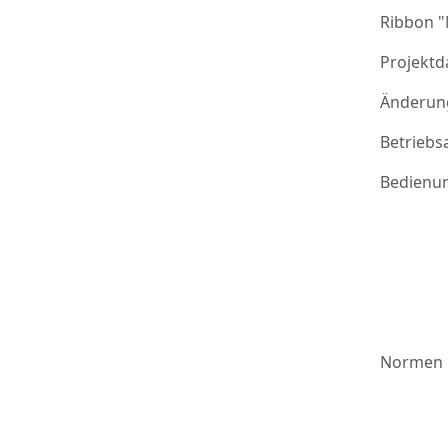
Ribbon 
Projektd
Änderung
Betriebs
Bedienu
Normen