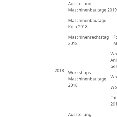
Ausstellung
Maschinenbautage 2019
Maschinenbautage
Köln 2018
Maschinenrechtstag
F
2018
M
Wo
An
bes
2018
Workshops
Wo
Maschinenbautage
2018
Wo
Fo
20
Ausstellung