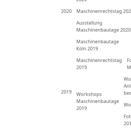
2020
Maschinenrechtstag 20
Ausstellung
Maschinenbautage 2020
Maschinenbautage
Köln 2019
Maschinenrechtstag
F
2019
M
Wo
An
2019
bes
Workshops
Maschinenbautage
Wo
2019
Fo
20