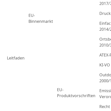
2017/
Druck
EU-
Binnenmarkt
Einfa
2014/
Ortsb
2010/
ATEX-R
Leitfaden
KI-VO
Outdo
2000/
EU-
Emiss
Produktvorschriften
Veror
Recht 