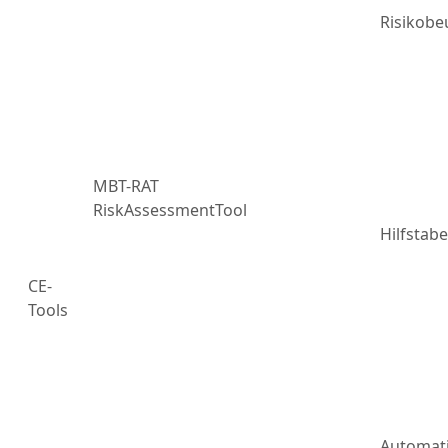
Risikobe
MBT-RAT
RiskAssessmentTool
Hilfstabe
CE-
Tools
Automat