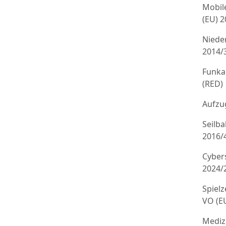
Mobil
(EU) 
Niede
2014/
Funka
(RED)
Aufzug
Seilb
2016/
Cyber
2024/
Spielz
VO (E
Mediz