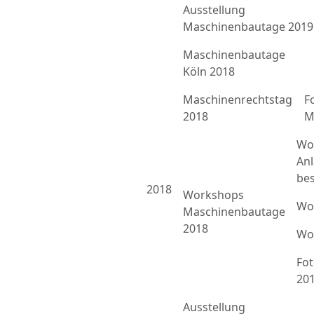
Ausstellung
Maschinenbautage 2019
Maschinenbautage
Köln 2018
Maschinenrechtstag
F
2018
M
Wo
An
bes
2018
Workshops
Wo
Maschinenbautage
2018
Wo
Fo
20
Ausstellung