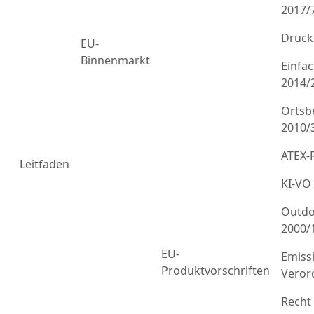
2017/
Druck
EU-
Binnenmarkt
Einfa
2014/
Ortsb
2010/
ATEX-R
Leitfaden
KI-VO
Outdo
2000/
EU-
Emiss
Produktvorschriften
Veror
Recht 