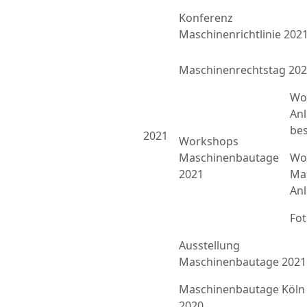
Konferenz
Maschinenrichtlinie 202
Maschinenrechtstag 20
Wo
An
bes
2021
Workshops
Maschinenbautage
Wor
2021
Ma
An
Fo
Ausstellung
Maschinenbautage 2021
Maschinenbautage Köln
2020