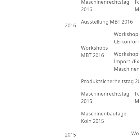
Maschinenrechtstag
F
2016
M
Ausstellung MBT 2016
2016
Workshop 
CE-konfor
Workshops
Workshop 
MBT 2016
Import-/Ex
Maschinen
Produktsicherheitstag 2
Maschinenrechtstag
F
2015
M
Maschinenbautage
Köln 2015
Wor
2015