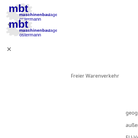
Zur Hauptnavigation
Zum Inhalt
Zur Fußzeile
Freier Warenverkehr
geog
auße
EU-Vo