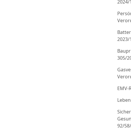
2024/
Persö
Veror
Batte
2023/
Baupr
305/20
Gasve
Veror
EMV-R
Leben
Sicher
Gesun
92/58