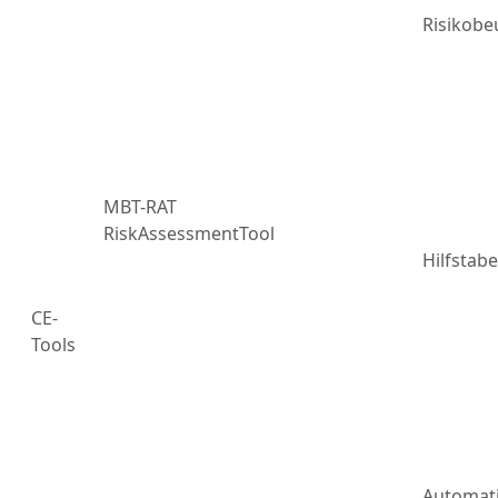
Risikobe
MBT-RAT
RiskAssessmentTool
Hilfstabe
CE-
Tools
Automat