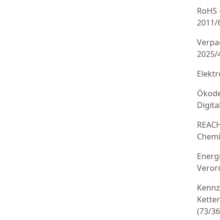
RoHS 
2011/
Verpa
2025/
Elekt
Ökode
Digit
REACH
Chemi
Energ
Veror
Kennz
Kette
(73/3