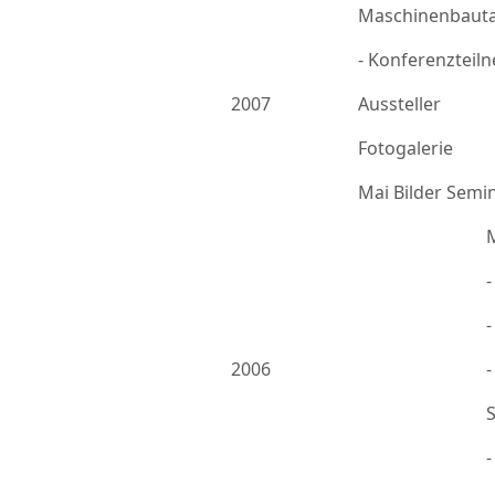
Maschinenbauta
- Konferenzteil
2007
Aussteller
Fotogalerie
Mai Bilder Semi
-
2006
-