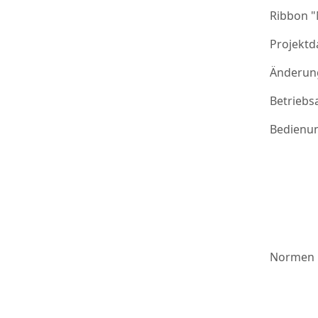
Ribbon 
Projektd
Änderung
Betriebs
Bedienu
Normen