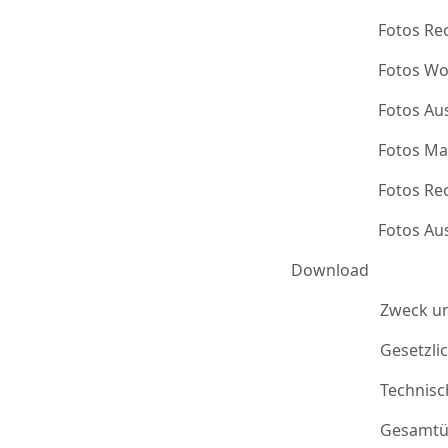
Fotos Re
Fotos Wo
Fotos Au
Fotos Ma
Fotos Re
Fotos Au
Download
Zweck u
Gesetzli
Technis
Gesamtü