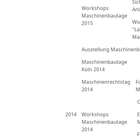
Sic
Workshops
An
Maschinenbautage
Wo
2015
"L
Ma
Ausstellung Maschinenb
Maschinenbautage
Köln 2014
Maschinenrechtstag
F
2014
M
C
2014
Workshops
E
Maschinenbautage
M
2014
F