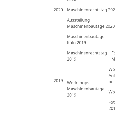
2020
Maschinenrechtstag 20
Ausstellung
Maschinenbautage 2020
Maschinenbautage
Köln 2019
Maschinenrechtstag
F
2019
M
Wo
An
2019
bes
Workshops
Maschinenbautage
Wo
2019
Fo
20