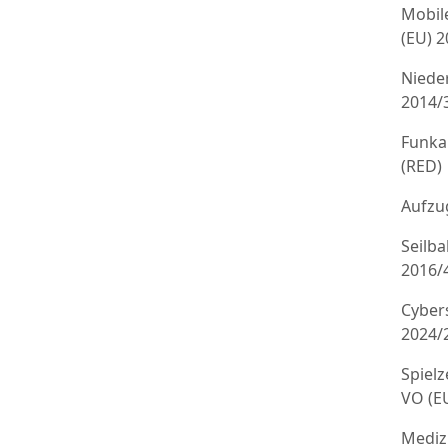
Mobil
(EU) 
Niede
2014/
Funka
(RED)
Aufzug
Seilb
2016/
Cyber
2024/
Spielz
VO (E
Mediz