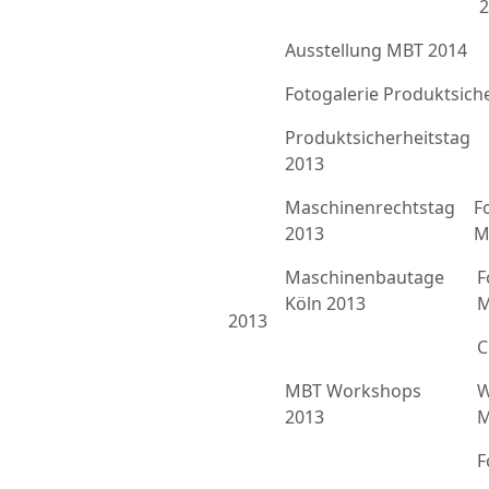
2
Ausstellung MBT 2014
Fotogalerie Produktsich
Produktsicherheitstag
2013
Maschinenrechtstag
F
2013
M
Maschinenbautage
F
Köln 2013
M
2013
C
MBT Workshops
W
2013
M
F