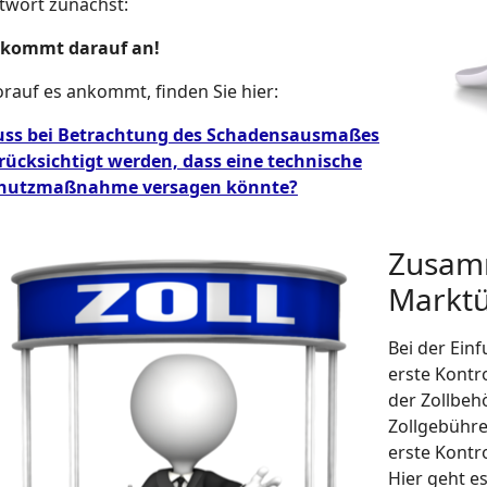
twort zunächst:
 kommt darauf an!
rauf es ankommt, finden Sie hier:
ss bei Betrachtung des Schadensausmaßes
rücksichtigt werden, dass eine technische
hutzmaßnahme versagen könnte?
Zusamm
Markt
Bei der Einf
erste Kontro
der Zollbeh
Zollgebühre
erste Kontr
Hier geht e