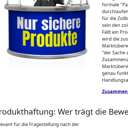
formale "Pa
durchlaufen
für die Zol
sein den zol
Fällt ein Pr
wird die zu
Marktüberw
"der Sache 
Zusammenarb
Marktüberw
genau funkti
Handlungsan
Zusammenar
rodukthaftung: Wer trägt die Bewe
levant für die Fragestellung nach der