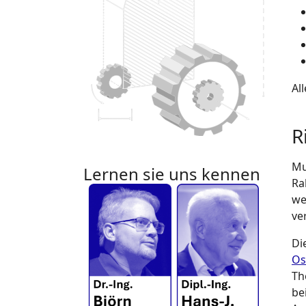
Al
R
Mu
Lernen sie uns kennen
Ra
we
ve
Di
Os
Th
be