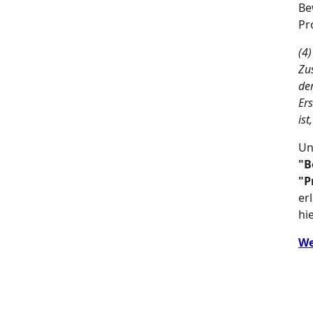
Be
Pr
(4
Zu
der
Er
ist
Un
"B
"P
er
hi
We