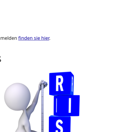
zumelden
finden sie hier
.
ß