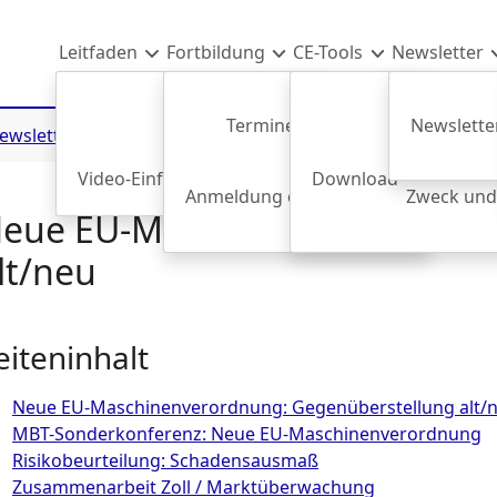
Leitfaden
Fortbildung
CE-Tools
Newsletter
Termine & Anmeldung
Newsletter
ewsletter
Archiv 2023
2023-02-15
Freier Warenverkehr
Video-Einführung
AEU-Vertrag
Download
Maschinenrichtlin
Anmeldung einer Mitarbeiter*in
Zweck und
Uns
eue EU-Maschinenverordnung
lt/neu
eiteninhalt
Neue EU-Maschinenverordnung: Gegenüberstellung alt/
MBT-Sonderkonferenz: Neue EU-Maschinenverordnung
Risikobeurteilung: Schadensausmaß
Zusammenarbeit Zoll / Marktüberwachung