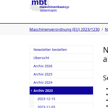
Zur Hauptnavigation
Zum Inhalt
Zur Fußzeile
You are here:
Maschinenverordnung (EU) 2023/1230
N
N
Newsletter bestellen
a
Übersicht
Archiv 2026
Archiv 2025
S
Archiv 2024
Archiv 2023
2023-12-15
2023-11-03