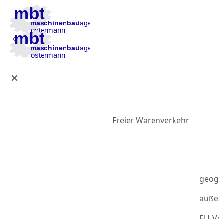
Zur Hauptnavigation
Zum Inhalt
Zur Fußzeile
Freier Warenverkehr
geog
auße
EU-Vo