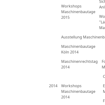
Sic
Workshops
An
Maschinenbautage
Wo
2015
"L
Ma
Ausstellung Maschinenb
Maschinenbautage
Köln 2014
Maschinenrechtstag
F
2014
M
C
2014
Workshops
E
Maschinenbautage
M
2014
F