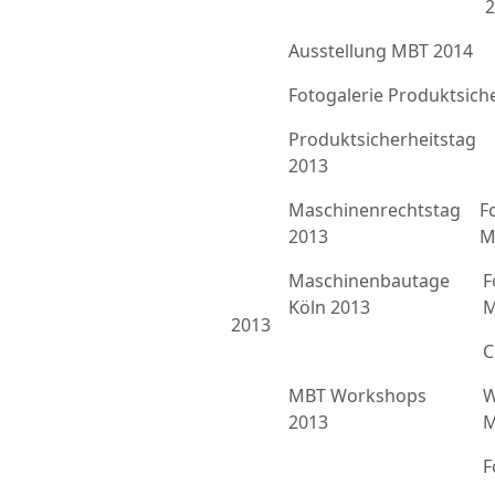
2
Ausstellung MBT 2014
Fotogalerie Produktsich
Produktsicherheitstag
2013
Maschinenrechtstag
F
2013
M
Maschinenbautage
F
Köln 2013
M
2013
C
MBT Workshops
W
2013
M
F