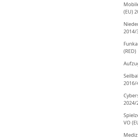
Mobil
(EU) 
Niede
2014/
Funka
(RED)
Aufzug
Seilb
2016/
Cyber
2024/
Spielz
VO (E
Mediz