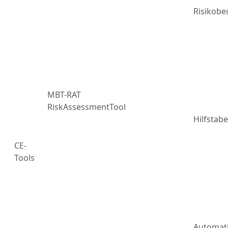
Risikobe
MBT-RAT
RiskAssessmentTool
Hilfstabe
CE-
Tools
Automat