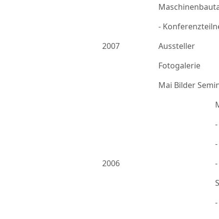
Maschinenbauta
- Konferenzteil
2007
Aussteller
Fotogalerie
Mai Bilder Semi
-
2006
-