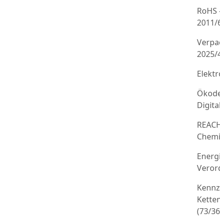
RoHS 
2011/
Verpa
2025/
Elekt
Ökode
Digit
REACH
Chemi
Energ
Veror
Kennz
Kette
(73/3