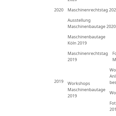
2020
Maschinenrechtstag 20
Ausstellung
Maschinenbautage 2020
Maschinenbautage
Köln 2019
Maschinenrechtstag
F
2019
M
Wo
An
2019
bes
Workshops
Maschinenbautage
Wo
2019
Fo
20