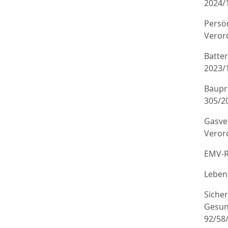
2024/
Persö
Veror
Batte
2023/
Baupr
305/20
Gasve
Veror
EMV-R
Leben
Sicher
Gesun
92/58