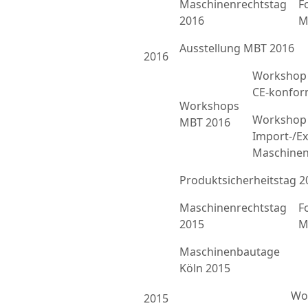
Maschinenrechtstag
F
2016
M
Ausstellung MBT 2016
2016
Workshop 
CE-konfor
Workshops
Workshop 
MBT 2016
Import-/Ex
Maschinen
Produktsicherheitstag 2
Maschinenrechtstag
F
2015
M
Maschinenbautage
Köln 2015
Wor
2015