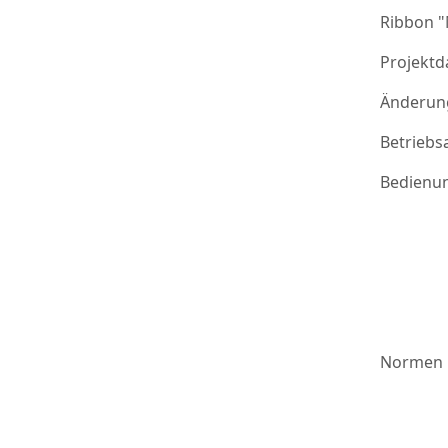
Ribbon 
Projektd
Änderung
Betriebs
Bedienu
Normen