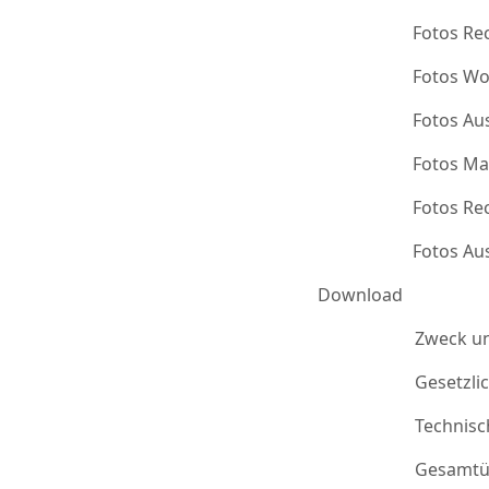
Fotos Re
Fotos Wo
Fotos Au
Fotos Ma
Fotos Re
Fotos Au
Download
Zweck u
Gesetzli
Technis
Gesamtü