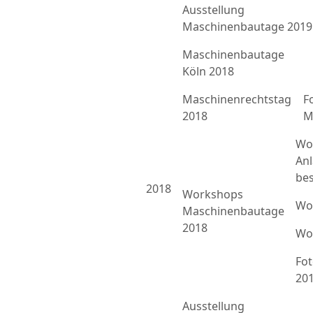
Ausstellung
Maschinenbautage 2019
Maschinenbautage
Köln 2018
Maschinenrechtstag
F
2018
M
Wo
An
bes
2018
Workshops
Wo
Maschinenbautage
2018
Wo
Fo
20
Ausstellung