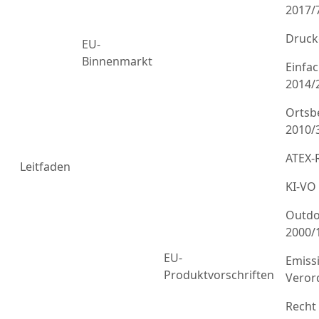
2017/
Druck
EU-
Binnenmarkt
Einfa
2014/
Ortsb
2010/
ATEX-R
Leitfaden
KI-VO
Outdo
2000/
EU-
Emiss
Produktvorschriften
Veror
Recht 