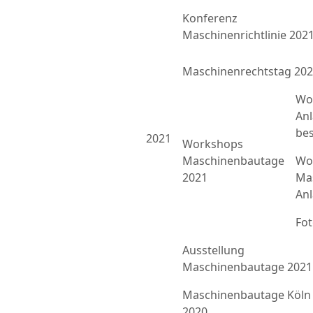
Konferenz
Maschinenrichtlinie 202
Maschinenrechtstag 20
Wo
An
bes
2021
Workshops
Maschinenbautage
Wor
2021
Ma
An
Fo
Ausstellung
Maschinenbautage 2021
Maschinenbautage Köln
2020