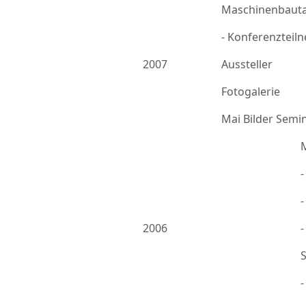
Maschinenbauta
- Konferenzteil
2007
Aussteller
Fotogalerie
Mai Bilder Semi
-
2006
-