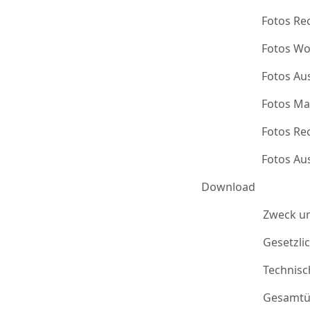
Fotos Re
Fotos Wo
Fotos Au
Fotos Ma
Fotos Re
Fotos Au
Download
Zweck u
Gesetzli
Technis
Gesamtü