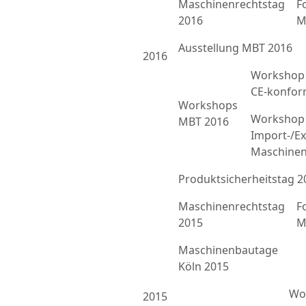
Maschinenrechtstag
F
2016
M
Ausstellung MBT 2016
2016
Workshop 
CE-konfor
Workshops
Workshop 
MBT 2016
Import-/Ex
Maschinen
Produktsicherheitstag 2
Maschinenrechtstag
F
2015
M
Maschinenbautage
Köln 2015
Wor
2015