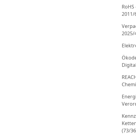
RoHS 
2011/
Verpa
2025/
Elekt
Ökode
Digit
REACH
Chemi
Energ
Veror
Kennz
Kette
(73/3