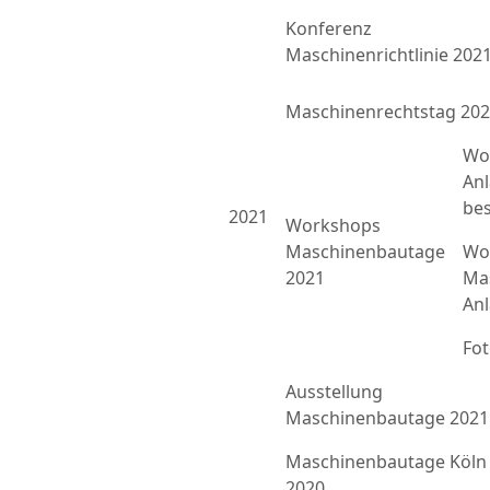
Konferenz
Maschinenrichtlinie 202
Maschinenrechtstag 20
Wo
An
bes
2021
Workshops
Maschinenbautage
Wor
2021
Ma
An
Fo
Ausstellung
Maschinenbautage 2021
Maschinenbautage Köln
2020