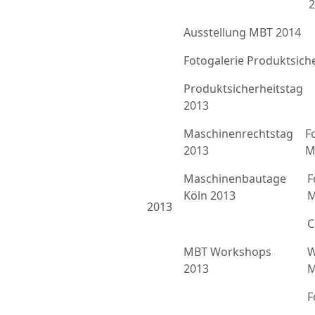
2
Ausstellung MBT 2014
Fotogalerie Produktsich
Produktsicherheitstag
2013
Maschinenrechtstag
F
2013
M
Maschinenbautage
F
Köln 2013
M
2013
C
MBT Workshops
W
2013
M
F