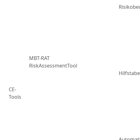
Risikobe
MBT-RAT
RiskAssessmentTool
Hilfstabe
CE-
Tools
Automat