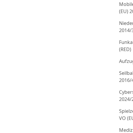
Mobil
(EU) 
Niede
2014/
Funka
(RED)
Aufzug
Seilb
2016/
Cyber
2024/
Spielz
VO (E
Mediz