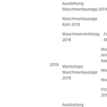
Ausstellung
Maschinenbautage 2019
Maschinenbautage
Köln 2018
Maschinenrechtstag
F
2018
M
Wo
An
bes
2018
Workshops
Wo
Maschinenbautage
2018
Wo
Fo
20
Ausstellung