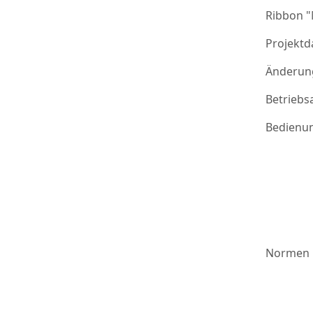
Ribbon 
Projektd
Änderung
Betriebs
Bedienu
Normen