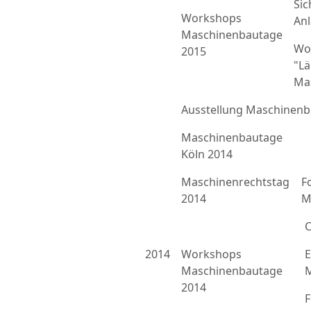
Sic
Workshops
An
Maschinenbautage
Wo
2015
"L
Ma
Ausstellung Maschinenb
Maschinenbautage
Köln 2014
Maschinenrechtstag
F
2014
M
C
2014
Workshops
E
Maschinenbautage
M
2014
F