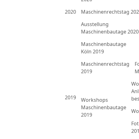
2020
Maschinenrechtstag 20
Ausstellung
Maschinenbautage 2020
Maschinenbautage
Köln 2019
Maschinenrechtstag
F
2019
M
Wo
An
2019
bes
Workshops
Maschinenbautage
Wo
2019
Fo
20