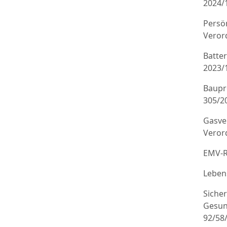
2024/
Persö
Veror
Batte
2023/
Baupr
305/20
Gasve
Veror
EMV-R
Leben
Sicher
Gesun
92/58