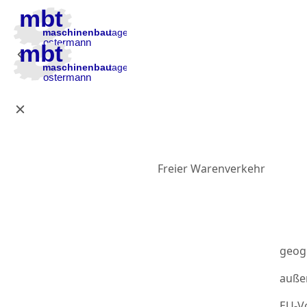
Zur Hauptnavigation
Zum Inhalt
Zur Fußzeile
Freier Warenverkehr
geog
auße
EU-Vo