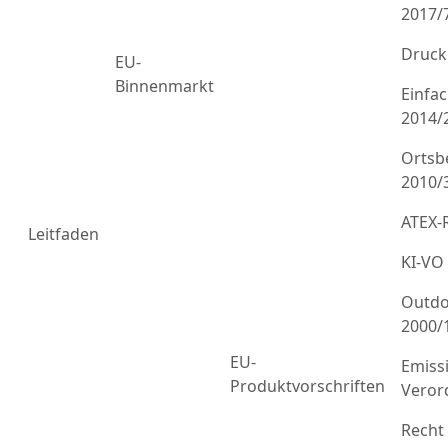
2017/
Druck
EU-
Binnenmarkt
Einfa
2014/
Ortsb
2010/
ATEX-R
Leitfaden
KI-VO
Outdo
2000/
EU-
Emiss
Produktvorschriften
Veror
Recht 