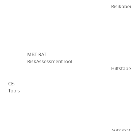
Risikobe
MBT-RAT
RiskAssessmentTool
Hilfstabe
CE-
Tools
Automat