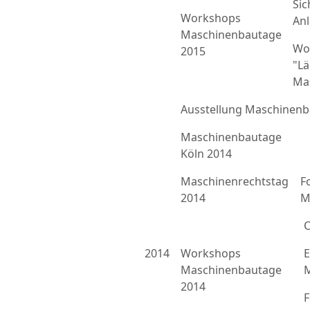
Sic
Workshops
An
Maschinenbautage
Wo
2015
"L
Ma
Ausstellung Maschinenb
Maschinenbautage
Köln 2014
Maschinenrechtstag
F
2014
M
C
2014
Workshops
E
Maschinenbautage
M
2014
F