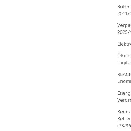
RoHS 
2011/
Verpa
2025/
Elekt
Ökode
Digit
REACH
Chemi
Energ
Veror
Kennz
Kette
(73/3