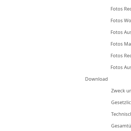
Fotos Re
Fotos Wo
Fotos Au
Fotos Ma
Fotos Re
Fotos Au
Download
Zweck u
Gesetzli
Technis
Gesamtü