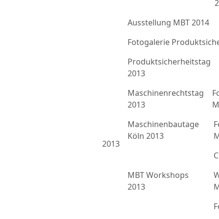
2
Ausstellung MBT 2014
Fotogalerie Produktsich
Produktsicherheitstag
2013
Maschinenrechtstag
F
2013
M
Maschinenbautage
F
Köln 2013
M
2013
C
MBT Workshops
W
2013
M
F