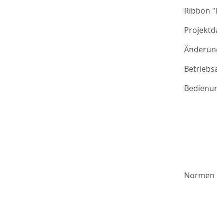
Ribbon 
Projektd
Änderung
Betriebs
Bedienu
Normen