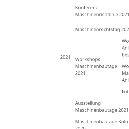
Konferenz
Maschinenrichtlinie 202
Maschinenrechtstag 20
Wo
An
bes
2021
Workshops
Maschinenbautage
Wor
2021
Ma
An
Fo
Ausstellung
Maschinenbautage 2021
Maschinenbautage Köln
2020