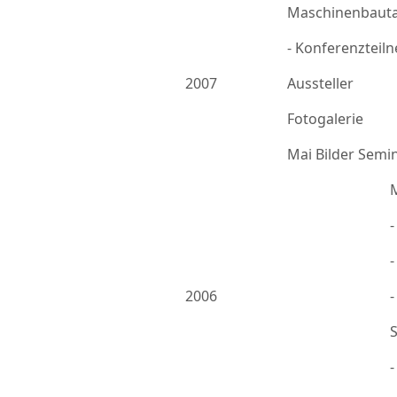
Maschinenbauta
- Konferenzteil
2007
Aussteller
Fotogalerie
Mai Bilder Semi
-
2006
-