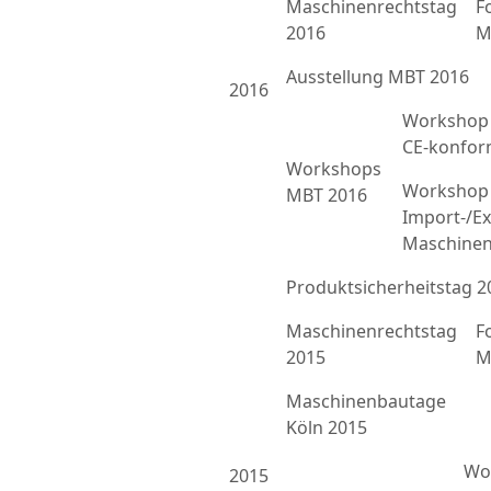
Maschinenrechtstag
F
2016
M
Ausstellung MBT 2016
2016
Workshop 
CE-konfor
Workshops
Workshop 
MBT 2016
Import-/Ex
Maschinen
Produktsicherheitstag 2
Maschinenrechtstag
F
2015
M
Maschinenbautage
Köln 2015
Wor
2015