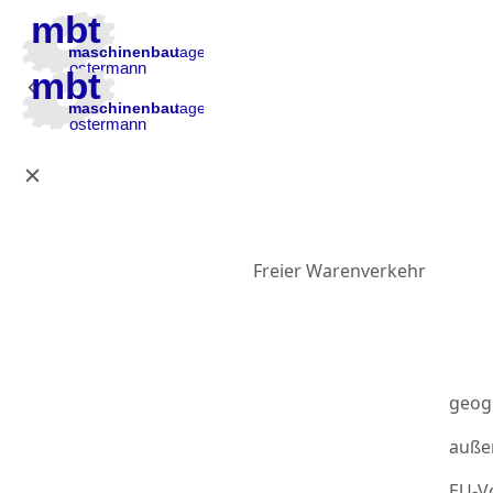
Zur Hauptnavigation
Zum Inhalt
Zur Fußzeile
Freier Warenverkehr
geog
auße
EU-Vo