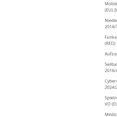
Mobil
(EU) 
Niede
2014/
Funka
(RED)
Aufzug
Seilb
2016/
Cyber
2024/
Spielz
VO (E
Mediz