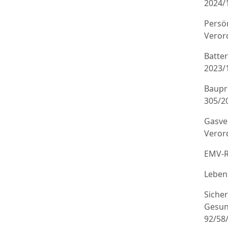
2024/
Persö
Veror
Batte
2023/
Baupr
305/20
Gasve
Veror
EMV-R
Leben
Sicher
Gesun
92/58