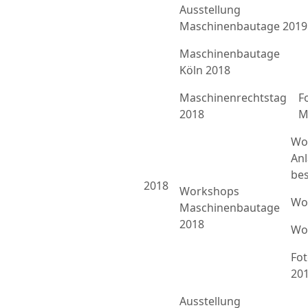
Ausstellung
Maschinenbautage 2019
Maschinenbautage
Köln 2018
Maschinenrechtstag
F
2018
M
Wo
An
bes
2018
Workshops
Wo
Maschinenbautage
2018
Wo
Fo
20
Ausstellung