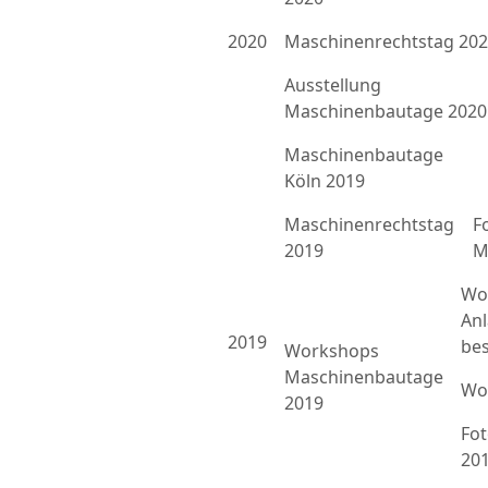
2020
Maschinenrechtstag 20
Ausstellung
Maschinenbautage 2020
Maschinenbautage
Köln 2019
Maschinenrechtstag
F
2019
M
Wo
An
2019
bes
Workshops
Maschinenbautage
Wo
2019
Fo
20