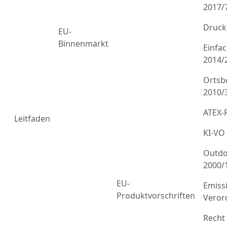
2017/
Druck
EU-
Binnenmarkt
Einfa
2014/
Ortsb
2010/
ATEX-R
Leitfaden
KI-VO
Outdo
2000/
EU-
Emiss
Produktvorschriften
Veror
Recht 