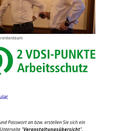
erententeam
ular
nd Passwort an bzw. erstellen Sie sich ein
Unterseite "
Veranstaltungsübersicht
".