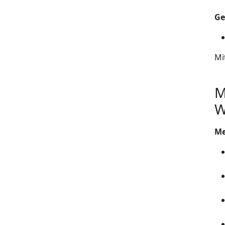
Ge
Mi
M
W
Me