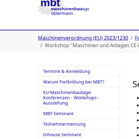
Zur Hauptnavigation
Zum Inhalt
Zur Fußzeile
You are here:
Maschinenverordnung (EU) 2023/1230
F
Workshop "Maschinen und Anlagen CE-
Termine & Anmeldung
S
Warum Fortbildung bei MBT?
EU-Maschinenbautage:
Konferenzen - Workshops -
Ausstellung
MBT-Seminare
Teilnehmermeinung
Inhouse Seminare