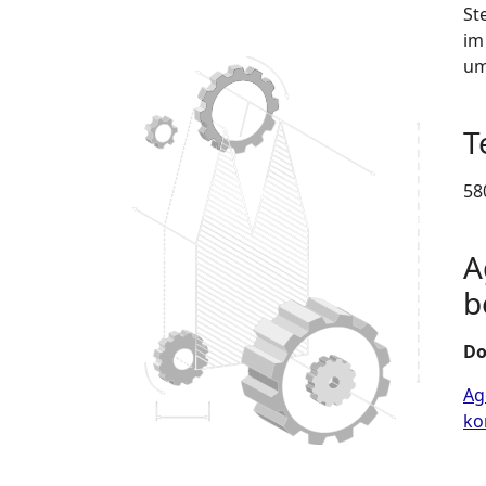
St
im
um
T
58
A
b
Do
Ag
ko