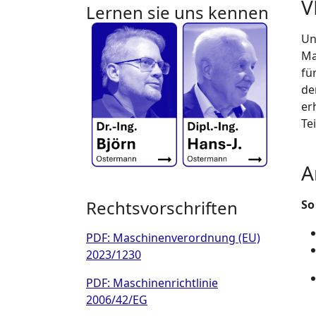
V
Lernen sie uns kennen
Un
Ma
fü
de
er
Te
A
Rechtsvorschriften
So
PDF: Maschinenverordnung (EU)
2023/1230
PDF: Maschinenrichtlinie
2006/42/EG