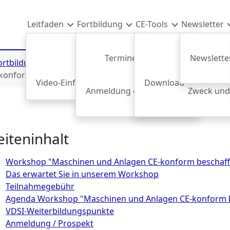
Leitfaden
Fortbildung
CE-Tools
Newsletter
Termine & Anmeldung
Newsletter
ortbildung
Historie
2018
Workshops Maschinenbaut
Freier Warenverkehr
konform beschaffen"
Video-Einführung
AEU-Vertrag
Download
Maschinenrichtlin
Anmeldung einer Mitarbeiter*in
Zweck und
Uns
eiteninhalt
Workshop "Maschinen und Anlagen CE-konform beschaf
Das erwartet Sie in unserem Workshop
Teilnahmegebühr
Agenda Workshop "Maschinen und Anlagen CE-konform 
VDSI-Weiterbildungspunkte
Anmeldung / Prospekt