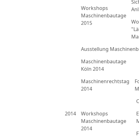
Sic
Workshops
An
Maschinenbautage
Wo
2015
"L
Ma
Ausstellung Maschinenb
Maschinenbautage
Köln 2014
Maschinenrechtstag
F
2014
M
C
2014
Workshops
E
Maschinenbautage
M
2014
F