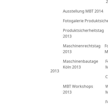
2
Ausstellung MBT 2014
Fotogalerie Produktsich
Produktsicherheitstag
2013
Maschinenrechtstag
F
2013
M
Maschinenbautage
F
Köln 2013
M
2013
C
MBT Workshops
W
2013
M
F