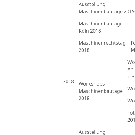
Ausstellung
Maschinenbautage 2019
Maschinenbautage
Köln 2018
Maschinenrechtstag
F
2018
M
Wo
An
bes
2018
Workshops
Wo
Maschinenbautage
2018
Wo
Fo
20
Ausstellung