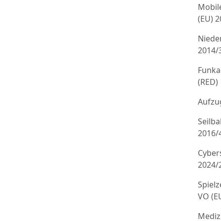
Mobil
(EU) 
Niede
2014/
Funka
(RED)
Aufzug
Seilb
2016/
Cyber
2024/
Spielz
VO (E
Mediz