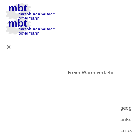
Zur Hauptnavigation
Zum Inhalt
Zur Fußzeile
Freier Warenverkehr
geog
auße
EU-Vo