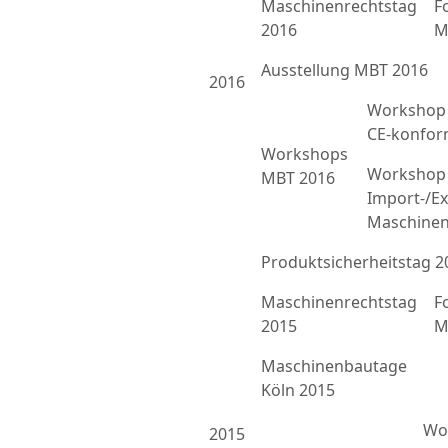
Maschinenrechtstag
F
2016
M
Ausstellung MBT 2016
2016
Workshop 
CE-konfor
Workshops
Workshop 
MBT 2016
Import-/Ex
Maschinen
Produktsicherheitstag 2
Maschinenrechtstag
F
2015
M
Maschinenbautage
Köln 2015
Wor
2015