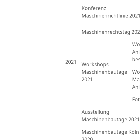
Konferenz
Maschinenrichtlinie 202
Maschinenrechtstag 20
Wo
An
bes
2021
Workshops
Maschinenbautage
Wor
2021
Ma
An
Fo
Ausstellung
Maschinenbautage 2021
Maschinenbautage Köln
2020