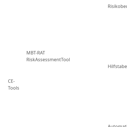
Risikobe
MBT-RAT
RiskAssessmentTool
Hilfstabe
CE-
Tools
Automat