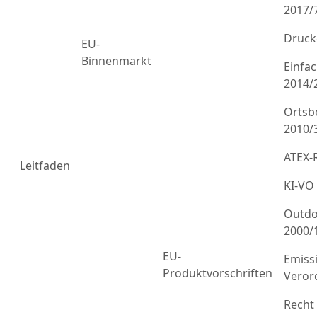
2017/
Druck
EU-
Binnenmarkt
Einfa
2014/
Ortsb
2010/
ATEX-R
Leitfaden
KI-VO
Outdo
2000/
EU-
Emiss
Produktvorschriften
Veror
Recht 