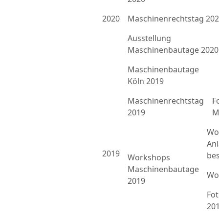
2020
Maschinenrechtstag 20
Ausstellung
Maschinenbautage 2020
Maschinenbautage
Köln 2019
Maschinenrechtstag
F
2019
M
Wo
An
2019
bes
Workshops
Maschinenbautage
Wo
2019
Fo
20