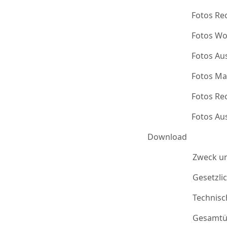
Fotos Re
Fotos Wo
Fotos Au
Fotos Ma
Fotos Re
Fotos Au
Download
Zweck u
Gesetzli
Technis
Gesamtü