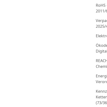
RoHS 
2011/
Verpa
2025/
Elekt
Ökode
Digit
REACH
Chemi
Energ
Veror
Kennz
Kette
(73/3