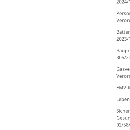
2024/
Persö
Veror
Batte
2023/
Baupr
305/20
Gasve
Veror
EMV-R
Leben
Sicher
Gesun
92/58