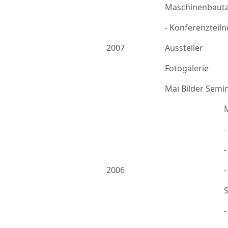
Maschinenbauta
- Konferenzteil
2007
Aussteller
Fotogalerie
Mai Bilder Semi
-
2006
-