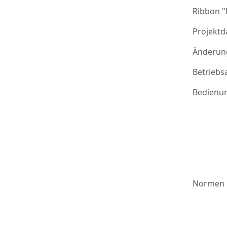
Ribbon 
Projektd
Änderung
Betriebs
Bedienu
Normen