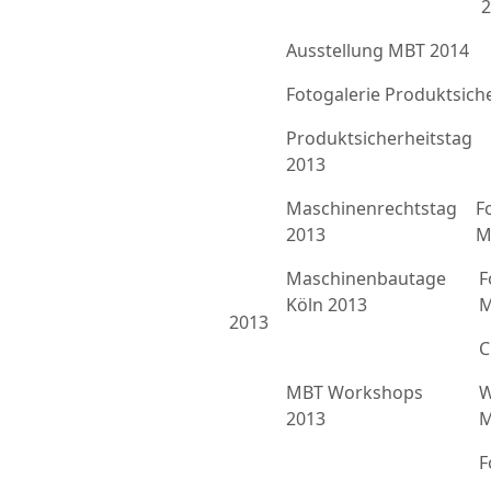
2
Ausstellung MBT 2014
Fotogalerie Produktsich
Produktsicherheitstag
2013
Maschinenrechtstag
F
2013
M
Maschinenbautage
F
Köln 2013
M
2013
C
MBT Workshops
W
2013
M
F