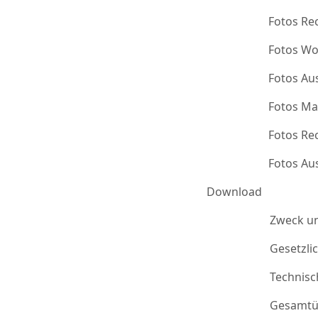
Fotos Re
Fotos Wo
Fotos Au
Fotos Ma
Fotos Re
Fotos Au
Download
Zweck u
Gesetzli
Technis
Gesamtü