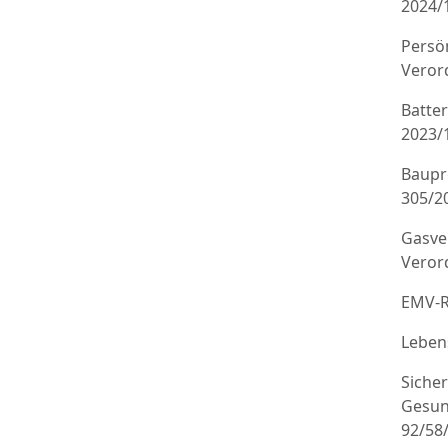
2024/
Persö
Veror
Batte
2023/
Baupr
305/20
Gasve
Veror
EMV-R
Leben
Sicher
Gesun
92/58