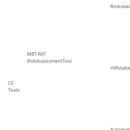
Risikobe
MBT-RAT
RiskAssessmentTool
Hilfstabe
CE-
Tools
Automat