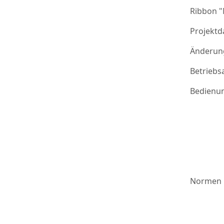
Ribbon 
Projektd
Änderung
Betriebs
Bedienu
Normen