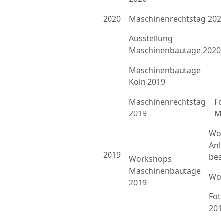
2020
Maschinenrechtstag 20
Ausstellung
Maschinenbautage 2020
Maschinenbautage
Köln 2019
Maschinenrechtstag
F
2019
M
Wo
An
2019
bes
Workshops
Maschinenbautage
Wo
2019
Fo
20