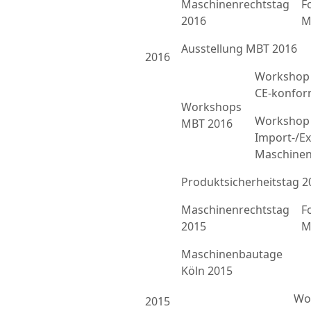
Maschinenrechtstag
F
2016
M
Ausstellung MBT 2016
2016
Workshop 
CE-konfor
Workshops
Workshop 
MBT 2016
Import-/Ex
Maschinen
Produktsicherheitstag 2
Maschinenrechtstag
F
2015
M
Maschinenbautage
Köln 2015
Wor
2015