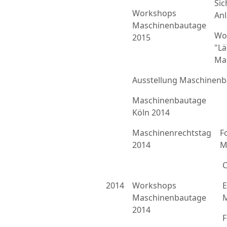
Sic
Workshops
An
Maschinenbautage
Wo
2015
"L
Ma
Ausstellung Maschinenb
Maschinenbautage
Köln 2014
Maschinenrechtstag
F
2014
M
C
2014
Workshops
E
Maschinenbautage
M
2014
F