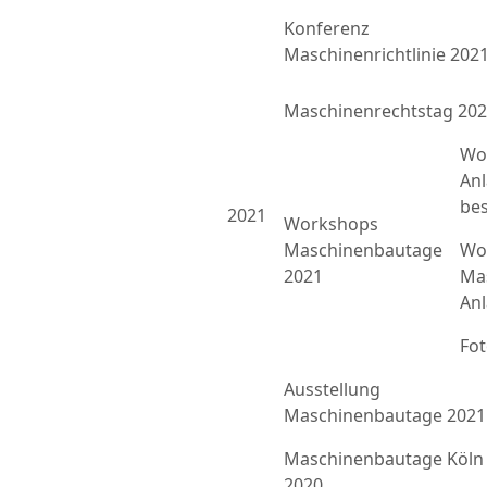
Konferenz
Maschinenrichtlinie 202
Maschinenrechtstag 20
Wo
An
bes
2021
Workshops
Maschinenbautage
Wor
2021
Ma
An
Fo
Ausstellung
Maschinenbautage 2021
Maschinenbautage Köln
2020