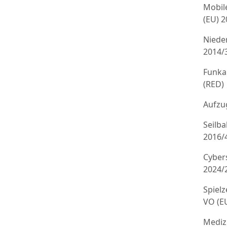
Mobil
(EU) 
Niede
2014/
Funka
(RED)
Aufzug
Seilb
2016/
Cyber
2024/
Spielz
VO (E
Mediz