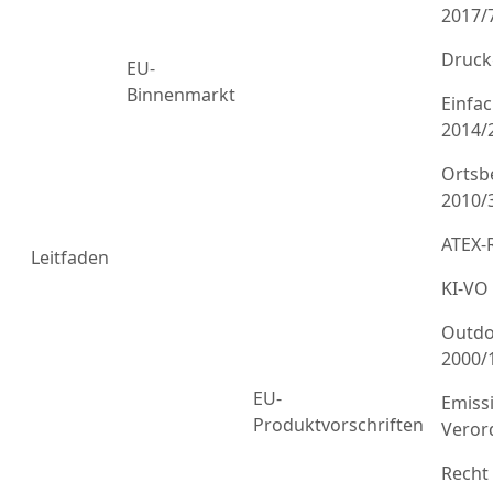
2017/
Druck
EU-
Binnenmarkt
Einfa
2014/
Ortsb
2010/
ATEX-R
Leitfaden
KI-VO
Outdo
2000/
EU-
Emiss
Produktvorschriften
Veror
Recht 