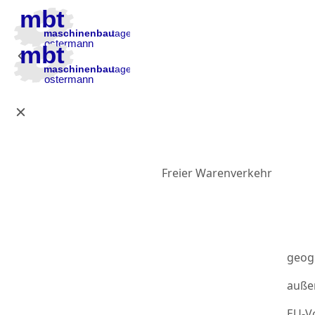
Zur Hauptnavigation
Zum Inhalt
Zur Fußzeile
Freier Warenverkehr
geog
auße
EU-Vo