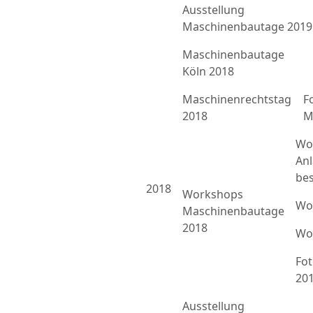
Ausstellung
Maschinenbautage 2019
Maschinenbautage
Köln 2018
Maschinenrechtstag
F
2018
M
Wo
An
bes
2018
Workshops
Wo
Maschinenbautage
2018
Wo
Fo
20
Ausstellung