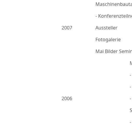
Maschinenbauta
- Konferenzteil
2007
Aussteller
Fotogalerie
Mai Bilder Semi
-
2006
-