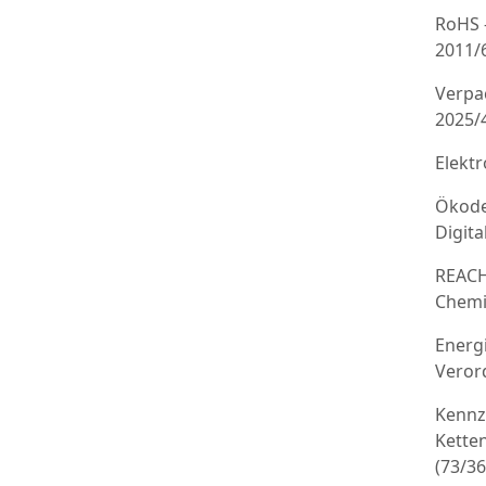
RoHS 
2011/
Verpa
2025/
Elekt
Ökode
Digit
REACH
Chemi
Energ
Veror
Kennz
Kette
(73/3