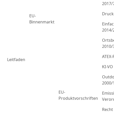
2017/
Druck
EU-
Binnenmarkt
Einfa
2014/
Ortsb
2010/
ATEX-R
Leitfaden
KI-VO
Outdo
2000/
EU-
Emiss
Produktvorschriften
Veror
Recht 