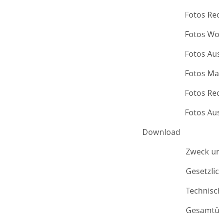
Fotos Re
Fotos Wo
Fotos Au
Fotos Ma
Fotos Re
Fotos Au
Download
Zweck u
Gesetzli
Technis
Gesamtü