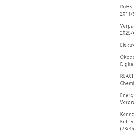
RoHS 
2011/
Verpa
2025/
Elekt
Ökode
Digit
REACH
Chemi
Energ
Veror
Kennz
Kette
(73/3