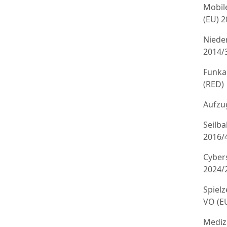
Mobil
(EU) 
Niede
2014/
Funka
(RED)
Aufzug
Seilb
2016/
Cyber
2024/
Spielz
VO (E
Mediz