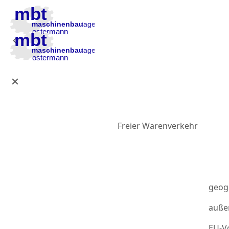
Zur Hauptnavigation
Zum Inhalt
Zur Fußzeile
Freier Warenverkehr
geog
auße
EU-Vo