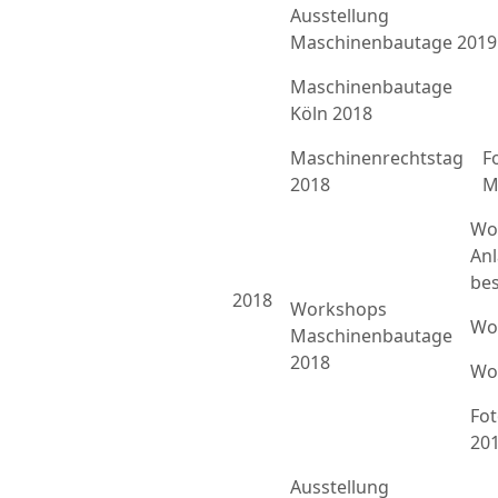
Ausstellung
Maschinenbautage 2019
Maschinenbautage
Köln 2018
Maschinenrechtstag
F
2018
M
Wo
An
bes
2018
Workshops
Wo
Maschinenbautage
2018
Wo
Fo
20
Ausstellung