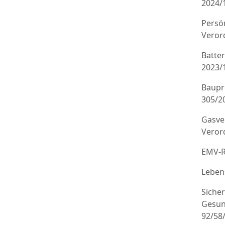
2024/
Persö
Veror
Batte
2023/
Baupr
305/20
Gasve
Veror
EMV-R
Leben
Sicher
Gesun
92/58