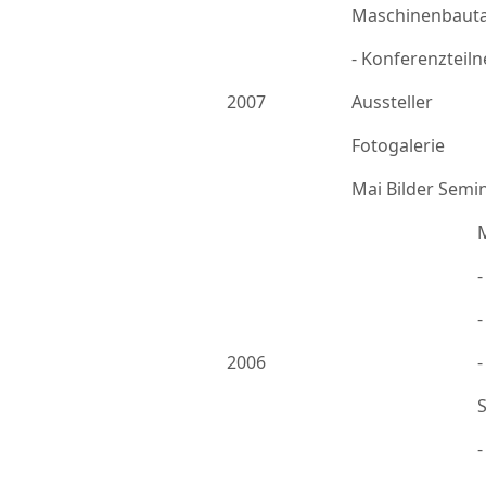
Maschinenbauta
- Konferenzteil
2007
Aussteller
Fotogalerie
Mai Bilder Semi
-
2006
-