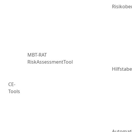
Risikobe
MBT-RAT
RiskAssessmentTool
Hilfstabe
CE-
Tools
Automat