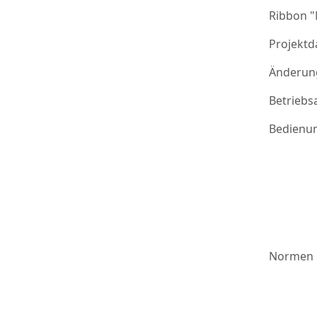
Ribbon 
Projektd
Änderung
Betriebs
Bedienu
Normen