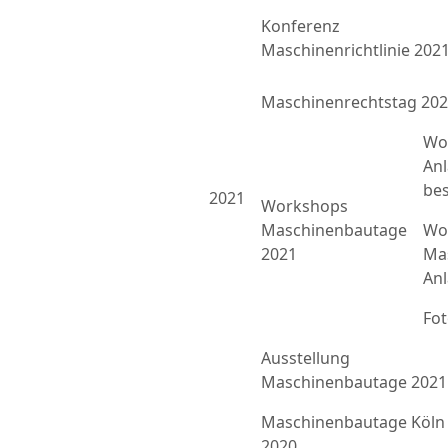
Konferenz
Maschinenrichtlinie 202
Maschinenrechtstag 20
Wo
An
bes
2021
Workshops
Maschinenbautage
Wor
2021
Ma
An
Fo
Ausstellung
Maschinenbautage 2021
Maschinenbautage Köln
2020