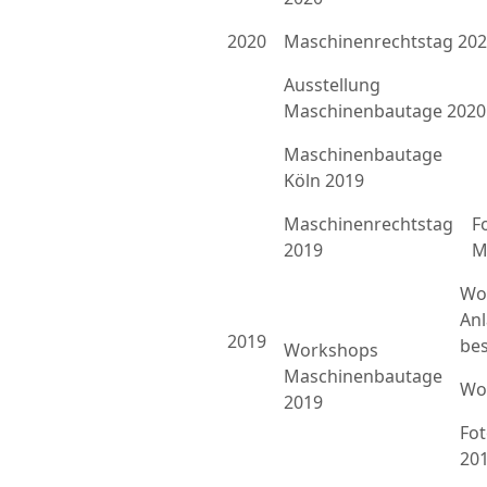
2020
Maschinenrechtstag 20
Ausstellung
Maschinenbautage 2020
Maschinenbautage
Köln 2019
Maschinenrechtstag
F
2019
M
Wo
An
2019
bes
Workshops
Maschinenbautage
Wo
2019
Fo
20