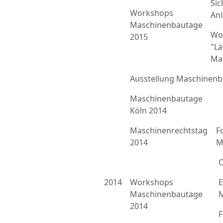
Sic
Workshops
An
Maschinenbautage
Wo
2015
"L
Ma
Ausstellung Maschinenb
Maschinenbautage
Köln 2014
Maschinenrechtstag
F
2014
M
C
2014
Workshops
E
Maschinenbautage
M
2014
F