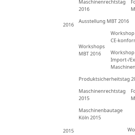
Maschinenrechtstag
F
2016
M
Ausstellung MBT 2016
2016
Workshop 
CE-konfor
Workshops
Workshop 
MBT 2016
Import-/Ex
Maschinen
Produktsicherheitstag 2
Maschinenrechtstag
F
2015
M
Maschinenbautage
Köln 2015
Wor
2015