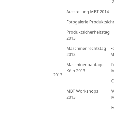
2
Ausstellung MBT 2014
Fotogalerie Produktsich
Produktsicherheitstag
2013
Maschinenrechtstag
F
2013
M
Maschinenbautage
F
Köln 2013
M
2013
C
MBT Workshops
W
2013
M
F