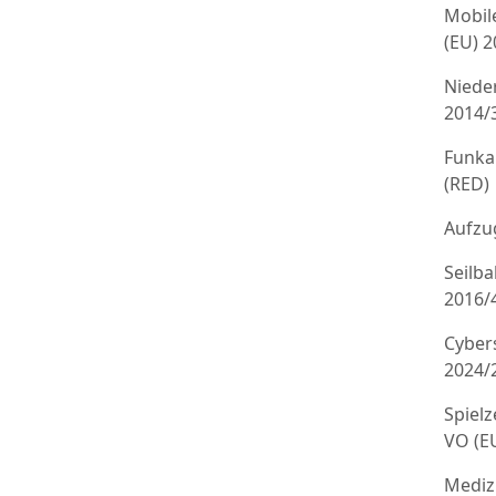
Mobil
(EU) 
Niede
2014/
Funka
(RED)
Aufzug
Seilb
2016/
Cyber
2024/
Spielz
VO (E
Mediz