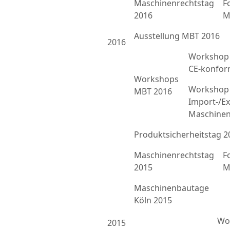
Maschinenrechtstag
F
2016
M
Ausstellung MBT 2016
2016
Workshop 
CE-konfor
Workshops
Workshop 
MBT 2016
Import-/Ex
Maschinen
Produktsicherheitstag 2
Maschinenrechtstag
F
2015
M
Maschinenbautage
Köln 2015
Wor
2015