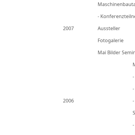
Maschinenbauta
- Konferenzteil
2007
Aussteller
Fotogalerie
Mai Bilder Semi
-
2006
-