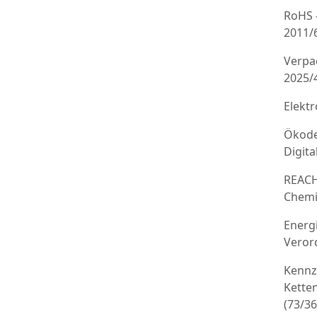
RoHS 
2011/
Verpa
2025/
Elekt
Ökode
Digit
REACH
Chemi
Energ
Veror
Kennz
Kette
(73/3