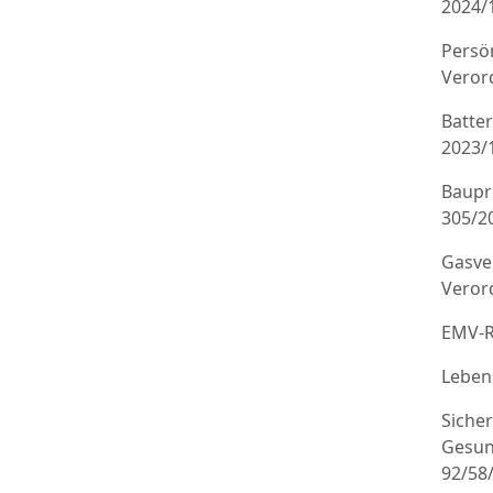
2024/
Persö
Veror
Batte
2023/
Baupr
305/20
Gasve
Veror
EMV-R
Leben
Sicher
Gesun
92/58