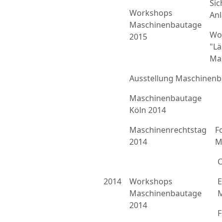
Sic
Workshops
An
Maschinenbautage
Wo
2015
"L
Ma
Ausstellung Maschinenb
Maschinenbautage
Köln 2014
Maschinenrechtstag
F
2014
M
C
2014
Workshops
E
Maschinenbautage
M
2014
F