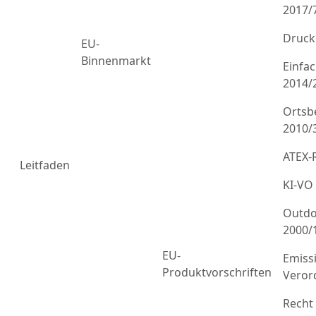
2017/
Druck
EU-
Binnenmarkt
Einfa
2014/
Ortsb
2010/
ATEX-R
Leitfaden
KI-VO
Outdo
2000/
EU-
Emiss
Produktvorschriften
Veror
Recht 