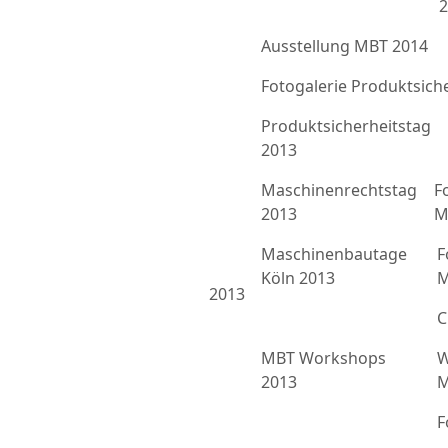
2
Ausstellung MBT 2014
Fotogalerie Produktsich
Produktsicherheitstag
2013
Maschinenrechtstag
F
2013
M
Maschinenbautage
F
Köln 2013
M
2013
C
MBT Workshops
W
2013
M
F