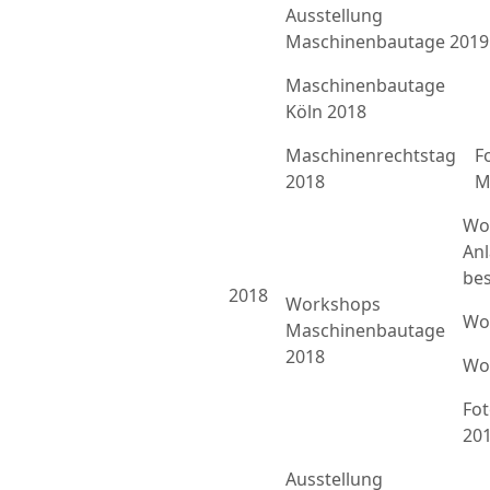
Ausstellung
Maschinenbautage 2019
Maschinenbautage
Köln 2018
Maschinenrechtstag
F
2018
M
Wo
An
bes
2018
Workshops
Wo
Maschinenbautage
2018
Wo
Fo
20
Ausstellung