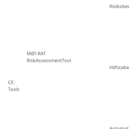
Risikobe
MBT-RAT
RiskAssessmentTool
Hilfstabe
CE-
Tools
Automat