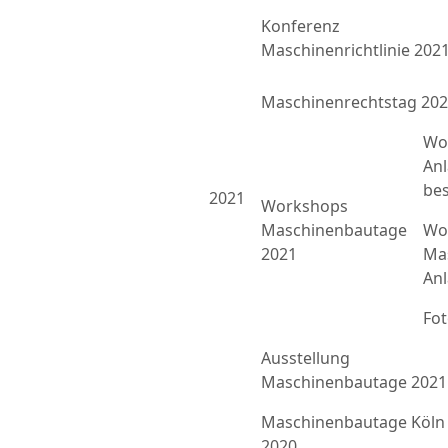
Konferenz
Maschinenrichtlinie 202
Maschinenrechtstag 20
Wo
An
bes
2021
Workshops
Maschinenbautage
Wor
2021
Ma
An
Fo
Ausstellung
Maschinenbautage 2021
Maschinenbautage Köln
2020