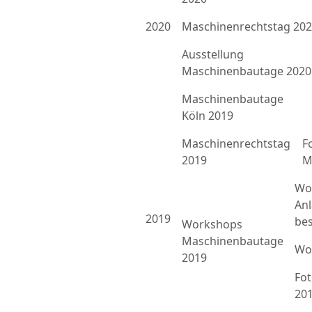
2020
Maschinenrechtstag 20
Ausstellung
Maschinenbautage 2020
Maschinenbautage
Köln 2019
Maschinenrechtstag
F
2019
M
Wo
An
2019
bes
Workshops
Maschinenbautage
Wo
2019
Fo
20