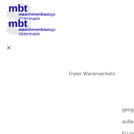
Zur Hauptnavigation
Zum Inhalt
Zur Fußzeile
Freier Warenverkehr
geog
auße
EU-Vo