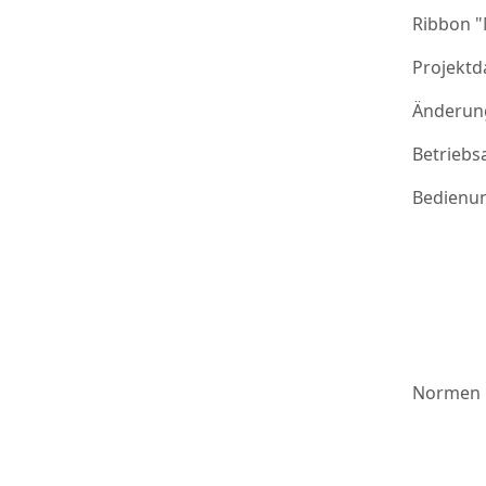
Ribbon 
Projektd
Änderung
Betriebs
Bedienu
Normen