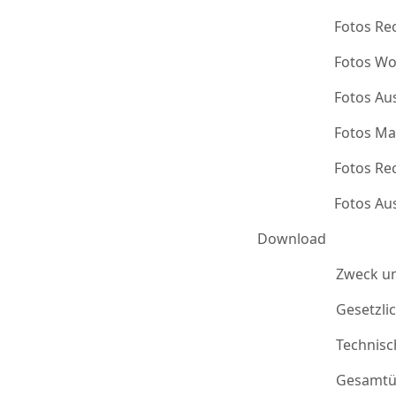
Fotos Re
Fotos Wo
Fotos Au
Fotos Ma
Fotos Re
Fotos Au
Download
Zweck u
Gesetzli
Technis
Gesamtü