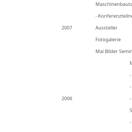
Maschinenbauta
- Konferenzteil
2007
Aussteller
Fotogalerie
Mai Bilder Semi
-
2006
-