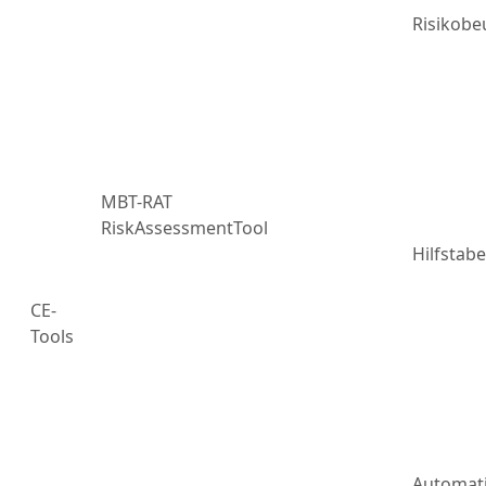
Risikobe
MBT-RAT
RiskAssessmentTool
Hilfstabe
CE-
Tools
Automat