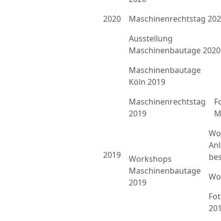
2020
Maschinenrechtstag 20
Ausstellung
Maschinenbautage 2020
Maschinenbautage
Köln 2019
Maschinenrechtstag
F
2019
M
Wo
An
2019
bes
Workshops
Maschinenbautage
Wo
2019
Fo
20