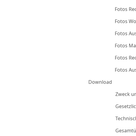
Fotos Re
Fotos Wo
Fotos Au
Fotos Ma
Fotos Re
Fotos Au
Download
Zweck u
Gesetzli
Technis
Gesamtü