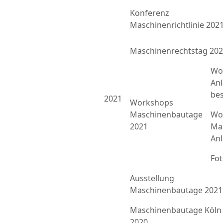
Konferenz
Maschinenrichtlinie 202
Maschinenrechtstag 20
Wo
An
bes
2021
Workshops
Maschinenbautage
Wor
2021
Ma
An
Fo
Ausstellung
Maschinenbautage 2021
Maschinenbautage Köln
2020