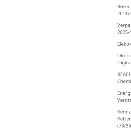
RoHS 
2011/
Verpa
2025/
Elekt
Ökode
Digit
REACH
Chemi
Energ
Veror
Kennz
Kette
(73/3