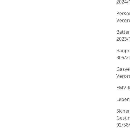
2024/
Persö
Veror
Batte
2023/
Baupr
305/20
Gasve
Veror
EMV-R
Leben
Sicher
Gesun
92/58