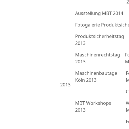
2
Ausstellung MBT 2014
Fotogalerie Produktsich
Produktsicherheitstag
2013
Maschinenrechtstag
F
2013
M
Maschinenbautage
F
Köln 2013
M
2013
C
MBT Workshops
W
2013
M
F