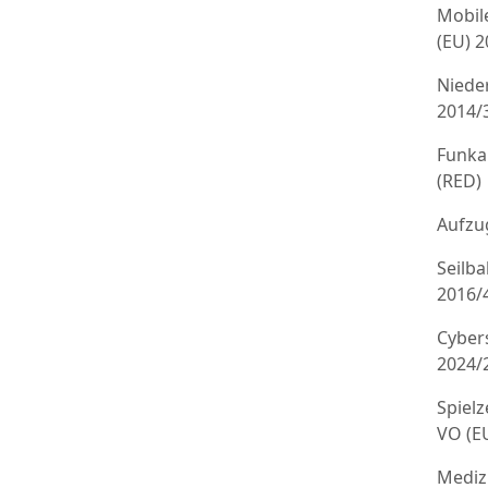
Mobil
(EU) 
Niede
2014/
Funka
(RED)
Aufzug
Seilb
2016/
Cyber
2024/
Spielz
VO (E
Mediz