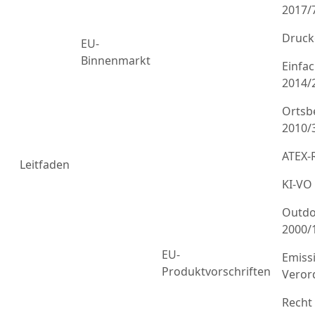
2017/
Druck
EU-
Binnenmarkt
Einfa
2014/
Ortsb
2010/
ATEX-R
Leitfaden
KI-VO
Outdo
2000/
EU-
Emiss
Produktvorschriften
Veror
Recht 