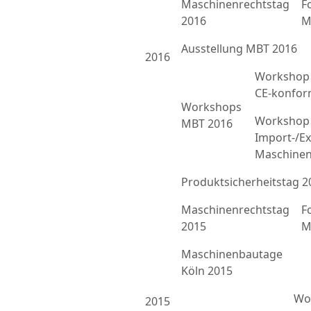
Maschinenrechtstag
F
2016
M
Ausstellung MBT 2016
2016
Workshop 
CE-konfor
Workshops
Workshop 
MBT 2016
Import-/Ex
Maschinen
Produktsicherheitstag 2
Maschinenrechtstag
F
2015
M
Maschinenbautage
Köln 2015
Wor
2015