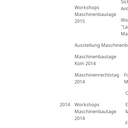
Sic
Workshops
An
Maschinenbautage
Wo
2015
"L
Ma
Ausstellung Maschinenb
Maschinenbautage
Köln 2014
Maschinenrechtstag
F
2014
M
C
2014
Workshops
E
Maschinenbautage
M
2014
F