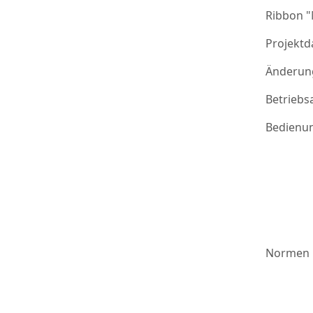
Ribbon 
Projektd
Änderung
Betriebs
Bedienu
Normen