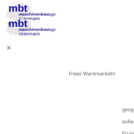
Zur Hauptnavigation
Zum Inhalt
Zur Fußzeile
Freier Warenverkehr
geog
auße
EU-Vo