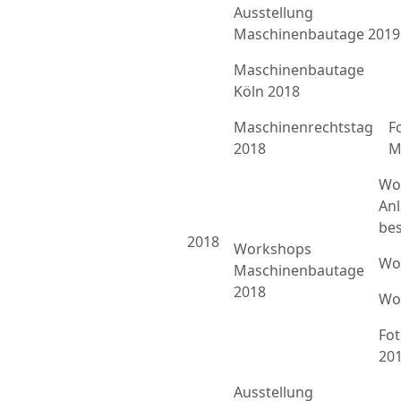
Ausstellung
Maschinenbautage 2019
Maschinenbautage
Köln 2018
Maschinenrechtstag
F
2018
M
Wo
An
bes
2018
Workshops
Wo
Maschinenbautage
2018
Wo
Fo
20
Ausstellung