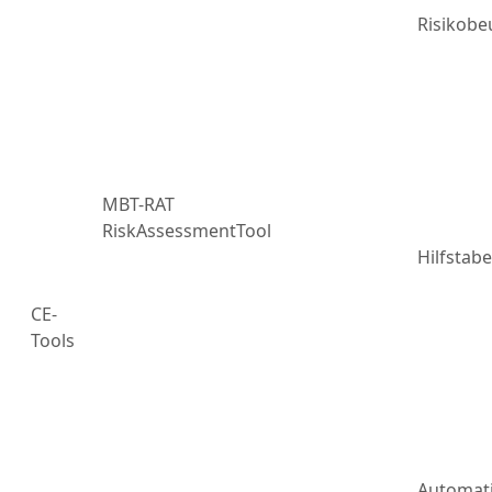
Risikobe
MBT-RAT
RiskAssessmentTool
Hilfstabe
CE-
Tools
Automat