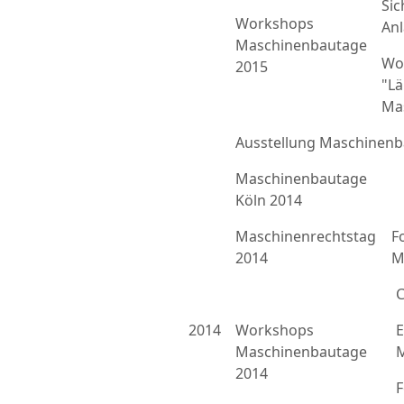
Sic
Workshops
An
Maschinenbautage
Wo
2015
"L
Ma
Ausstellung Maschinenb
Maschinenbautage
Köln 2014
Maschinenrechtstag
F
2014
M
C
2014
Workshops
E
Maschinenbautage
M
2014
F