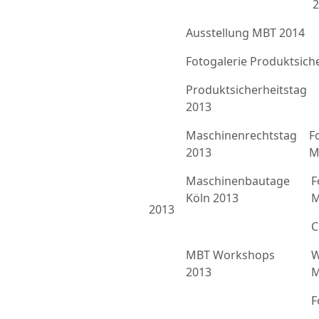
2
Ausstellung MBT 2014
Fotogalerie Produktsich
Produktsicherheitstag
2013
Maschinenrechtstag
F
2013
M
Maschinenbautage
F
Köln 2013
M
2013
C
MBT Workshops
W
2013
M
F