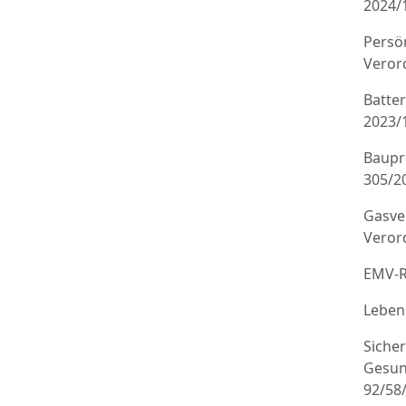
2024/
Persö
Veror
Batte
2023/
Baupr
305/20
Gasve
Veror
EMV-R
Leben
Sicher
Gesun
92/58