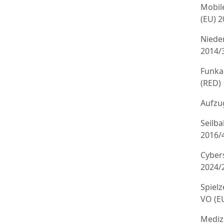
Mobil
(EU) 
Niede
2014/
Funka
(RED)
Aufzug
Seilb
2016/
Cyber
2024/
Spielz
VO (E
Mediz