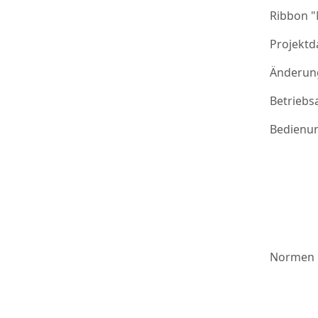
Ribbon 
Projektd
Änderung
Betriebs
Bedienu
Normen