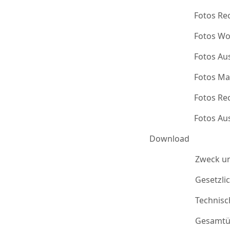
Fotos Re
Fotos Wo
Fotos Au
Fotos Ma
Fotos Re
Fotos Au
Download
Zweck u
Gesetzli
Technis
Gesamtü