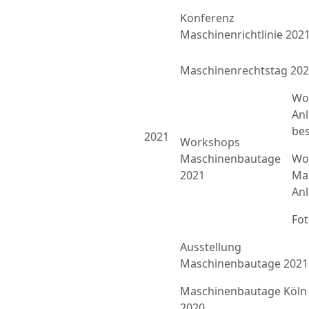
Konferenz
Maschinenrichtlinie 202
Maschinenrechtstag 20
Wo
An
bes
2021
Workshops
Maschinenbautage
Wor
2021
Ma
An
Fo
Ausstellung
Maschinenbautage 2021
Maschinenbautage Köln
2020