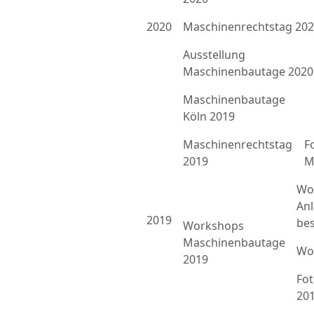
2020
Maschinenrechtstag 20
Ausstellung
Maschinenbautage 2020
Maschinenbautage
Köln 2019
Maschinenrechtstag
F
2019
M
Wo
An
2019
bes
Workshops
Maschinenbautage
Wo
2019
Fo
20