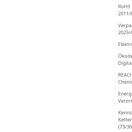
RoHS 
2011/
Verpa
2025/
Elekt
Ökode
Digit
REACH
Chemi
Energ
Veror
Kennz
Kette
(73/3