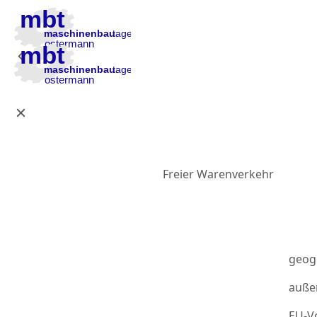
Zur Hauptnavigation
Zum Inhalt
Zur Fußzeile
Freier Warenverkehr
geog
auße
EU-Vo