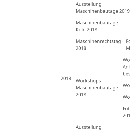
Ausstellung
Maschinenbautage 2019
Maschinenbautage
Köln 2018
Maschinenrechtstag
F
2018
M
Wo
An
bes
2018
Workshops
Wo
Maschinenbautage
2018
Wo
Fo
20
Ausstellung