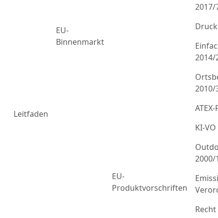
2017/
Druck
EU-
Binnenmarkt
Einfa
2014/
Ortsb
2010/
ATEX-R
Leitfaden
KI-VO
Outdo
2000/
EU-
Emiss
Produktvorschriften
Veror
Recht 