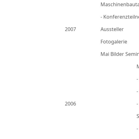
Maschinenbauta
- Konferenzteil
2007
Aussteller
Fotogalerie
Mai Bilder Semi
-
2006
-