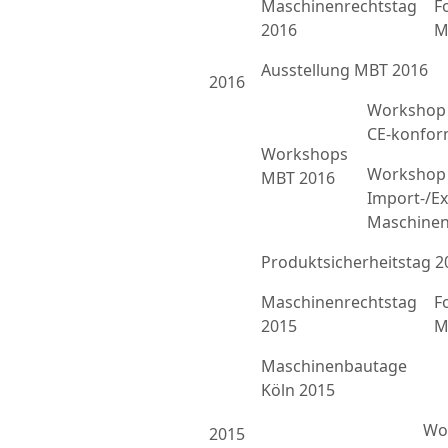
Maschinenrechtstag
F
2016
M
Ausstellung MBT 2016
2016
Workshop 
CE-konfor
Workshops
Workshop 
MBT 2016
Import-/Ex
Maschinen
Produktsicherheitstag 2
Maschinenrechtstag
F
2015
M
Maschinenbautage
Köln 2015
Wor
2015