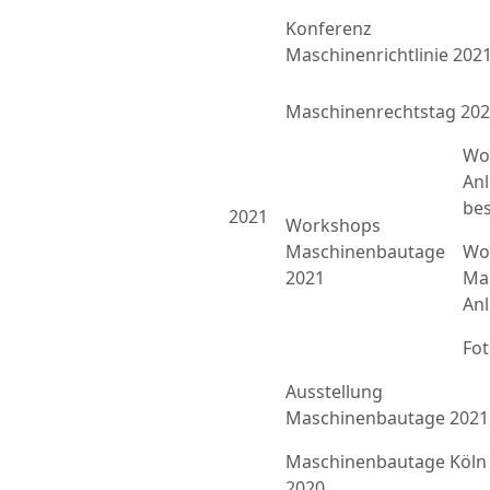
Konferenz
Maschinenrichtlinie 202
Maschinenrechtstag 20
Wo
An
bes
2021
Workshops
Maschinenbautage
Wor
2021
Ma
An
Fo
Ausstellung
Maschinenbautage 2021
Maschinenbautage Köln
2020