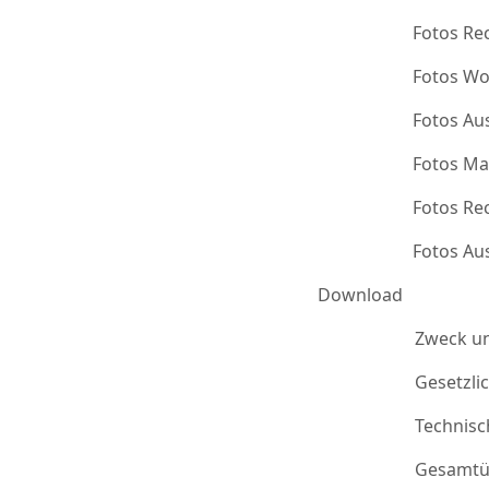
Fotos Re
Fotos Wo
Fotos Au
Fotos Ma
Fotos Re
Fotos Au
Download
Zweck u
Gesetzli
Technis
Gesamtü