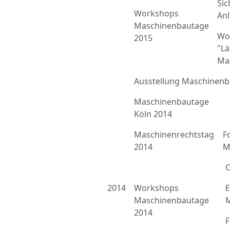
Sic
Workshops
An
Maschinenbautage
Wo
2015
"L
Ma
Ausstellung Maschinenb
Maschinenbautage
Köln 2014
Maschinenrechtstag
F
2014
M
C
2014
Workshops
E
Maschinenbautage
M
2014
F