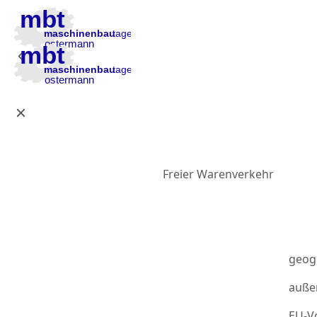
Zur Hauptnavigation
Zum Inhalt
Zur Fußzeile
Freier Warenverkehr
geog
auße
EU-Vo