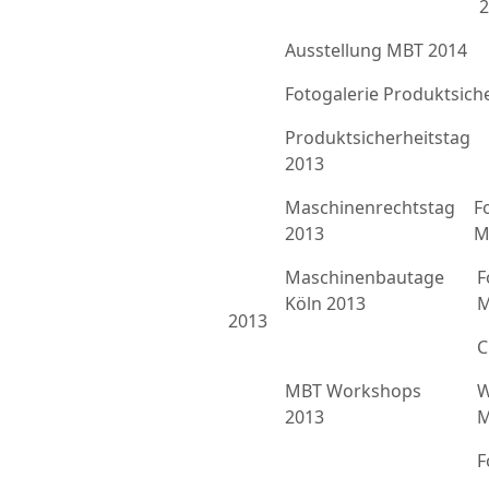
2
Ausstellung MBT 2014
Fotogalerie Produktsich
Produktsicherheitstag
2013
Maschinenrechtstag
F
2013
M
Maschinenbautage
F
Köln 2013
M
2013
C
MBT Workshops
W
2013
M
F