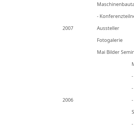
Maschinenbauta
- Konferenzteil
2007
Aussteller
Fotogalerie
Mai Bilder Semi
-
2006
-