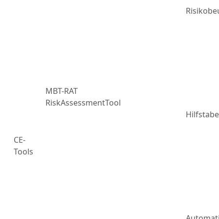
Risikobe
MBT-RAT
RiskAssessmentTool
Hilfstabe
CE-
Tools
Automat