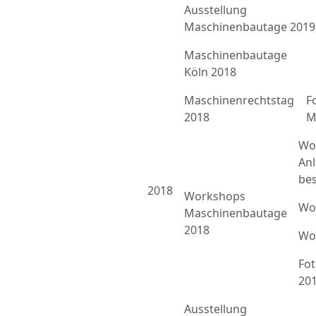
Ausstellung
Maschinenbautage 2019
Maschinenbautage
Köln 2018
Maschinenrechtstag
F
2018
M
Wo
An
bes
2018
Workshops
Wo
Maschinenbautage
2018
Wo
Fo
20
Ausstellung