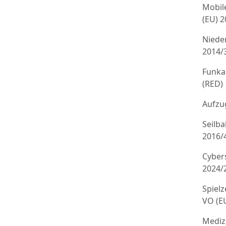
Mobil
(EU) 
Niede
2014/
Funka
(RED)
Aufzug
Seilb
2016/
Cyber
2024/
Spielz
VO (E
Mediz