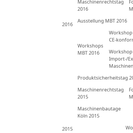
Maschinenrechtstag
F
2016
M
Ausstellung MBT 2016
2016
Workshop 
CE-konfor
Workshops
Workshop 
MBT 2016
Import-/Ex
Maschinen
Produktsicherheitstag 2
Maschinenrechtstag
F
2015
M
Maschinenbautage
Köln 2015
Wor
2015