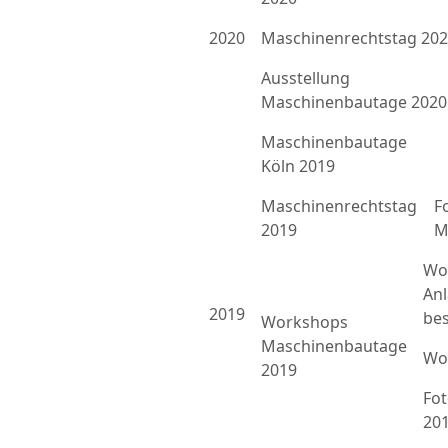
2020
Maschinenrechtstag 20
Ausstellung
Maschinenbautage 2020
Maschinenbautage
Köln 2019
Maschinenrechtstag
F
2019
M
Wo
An
2019
bes
Workshops
Maschinenbautage
Wo
2019
Fo
20