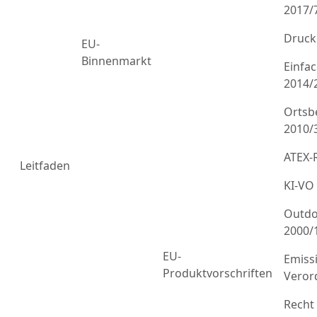
2017/
Druck
EU-
Binnenmarkt
Einfa
2014/
Ortsb
2010/
ATEX-R
Leitfaden
KI-VO
Outdo
2000/
EU-
Emiss
Produktvorschriften
Veror
Recht 