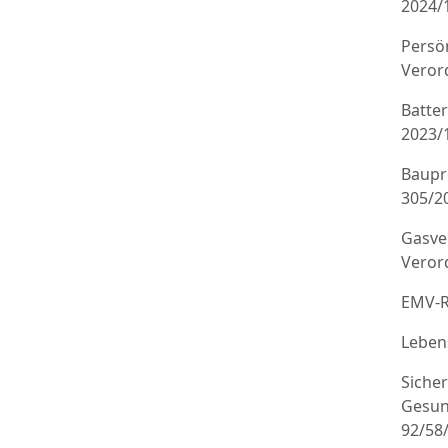
2024/
Persö
Veror
Batte
2023/
Baupr
305/20
Gasve
Veror
EMV-R
Leben
Sicher
Gesun
92/58