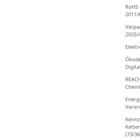
RoHS 
2011/
Verpa
2025/
Elekt
Ökode
Digit
REACH
Chemi
Energ
Veror
Kennz
Kette
(73/3