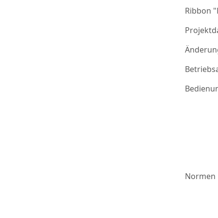
Ribbon 
Projektd
Änderung
Betriebs
Bedienu
Normen