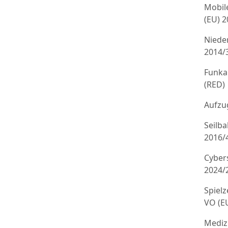
Mobil
(EU) 
Niede
2014/
Funka
(RED)
Aufzug
Seilb
2016/
Cyber
2024/
Spielz
VO (E
Mediz