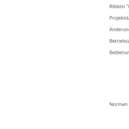
Ribbon 
Projektd
Änderung
Betriebs
Bedienu
Normen