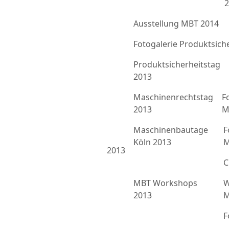
2
Ausstellung MBT 2014
Fotogalerie Produktsich
Produktsicherheitstag
2013
Maschinenrechtstag
F
2013
M
Maschinenbautage
F
Köln 2013
M
2013
C
MBT Workshops
W
2013
M
F