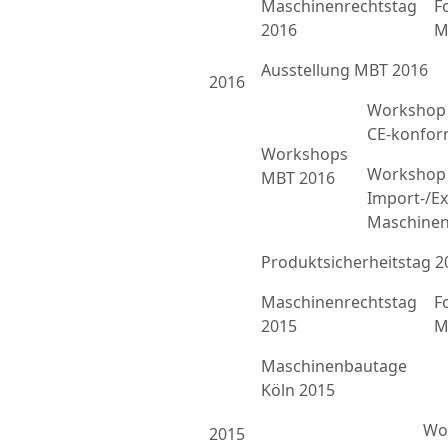
Maschinenrechtstag
F
2016
M
Ausstellung MBT 2016
2016
Workshop 
CE-konfor
Workshops
Workshop 
MBT 2016
Import-/Ex
Maschinen
Produktsicherheitstag 2
Maschinenrechtstag
F
2015
M
Maschinenbautage
Köln 2015
Wor
2015