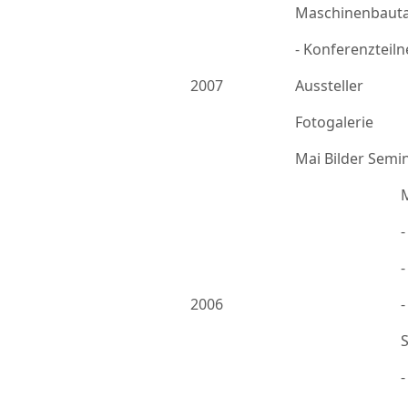
Maschinenbauta
- Konferenzteil
2007
Aussteller
Fotogalerie
Mai Bilder Semi
-
2006
-