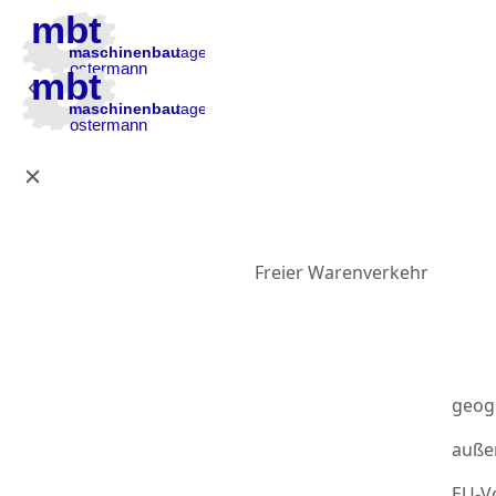
Zur Hauptnavigation
Zum Inhalt
Zur Fußzeile
Freier Warenverkehr
geog
auße
EU-Vo