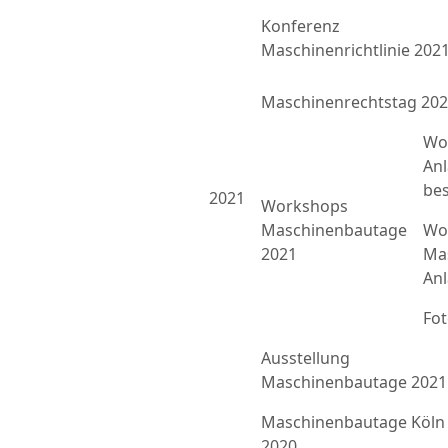
Konferenz
Maschinenrichtlinie 202
Maschinenrechtstag 20
Wo
An
bes
2021
Workshops
Maschinenbautage
Wor
2021
Ma
An
Fo
Ausstellung
Maschinenbautage 2021
Maschinenbautage Köln
2020