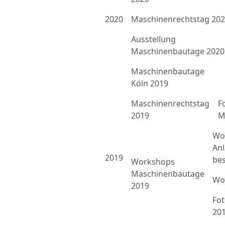
2020
Maschinenrechtstag 20
Ausstellung
Maschinenbautage 2020
Maschinenbautage
Köln 2019
Maschinenrechtstag
F
2019
M
Wo
An
2019
bes
Workshops
Maschinenbautage
Wo
2019
Fo
20