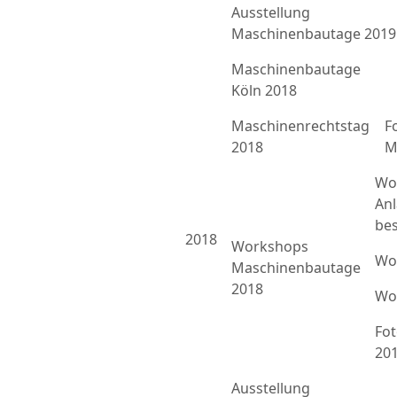
Ausstellung
Maschinenbautage 2019
Maschinenbautage
Köln 2018
Maschinenrechtstag
F
2018
M
Wo
An
bes
2018
Workshops
Wo
Maschinenbautage
2018
Wo
Fo
20
Ausstellung