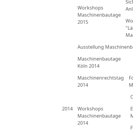
Sic
Workshops
An
Maschinenbautage
Wo
2015
"L
Ma
Ausstellung Maschinenb
Maschinenbautage
Köln 2014
Maschinenrechtstag
F
2014
M
C
2014
Workshops
E
Maschinenbautage
M
2014
F