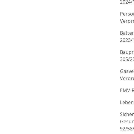
2024/
Persö
Veror
Batte
2023/
Baupr
305/20
Gasve
Veror
EMV-R
Leben
Sicher
Gesun
92/58