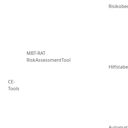
Risikobe
MBT-RAT
RiskAssessmentTool
Hilfstabe
CE-
Tools
Automat