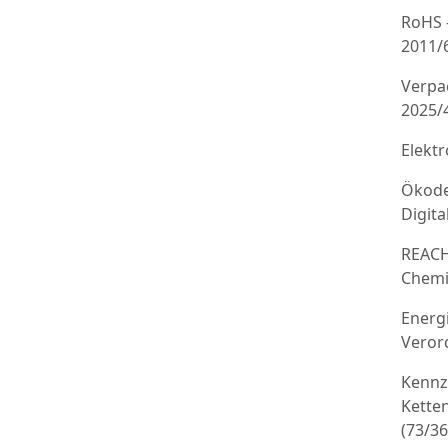
RoHS 
2011/
Verpa
2025/
Elekt
Ökode
Digit
REACH
Chemi
Energ
Veror
Kennz
Kette
(73/3