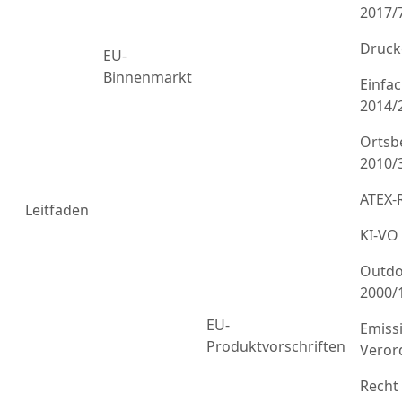
2017/
Druck
EU-
Binnenmarkt
Einfa
2014/
Ortsb
2010/
ATEX-R
Leitfaden
KI-VO
Outdo
2000/
EU-
Emiss
Produktvorschriften
Veror
Recht 