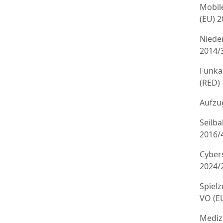
Mobil
(EU) 
Niede
2014/
Funka
(RED)
Aufzug
Seilb
2016/
Cyber
2024/
Spielz
VO (E
Mediz