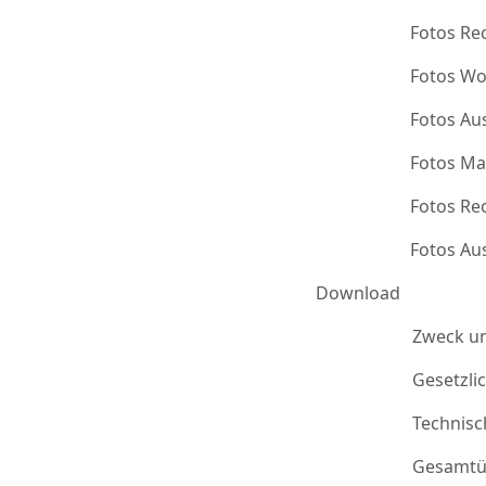
Fotos Re
Fotos Wo
Fotos Au
Fotos Ma
Fotos Re
Fotos Au
Download
Zweck u
Gesetzli
Technis
Gesamtü