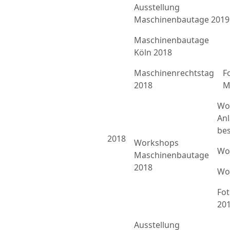
Ausstellung
Maschinenbautage 2019
Maschinenbautage
Köln 2018
Maschinenrechtstag
F
2018
M
Wo
An
bes
2018
Workshops
Wo
Maschinenbautage
2018
Wo
Fo
20
Ausstellung