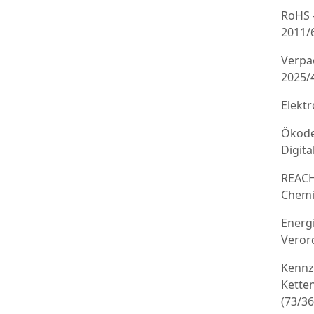
RoHS 
2011/
Verpa
2025/
Elekt
Ökode
Digit
REACH
Chemi
Energ
Veror
Kennz
Kette
(73/3