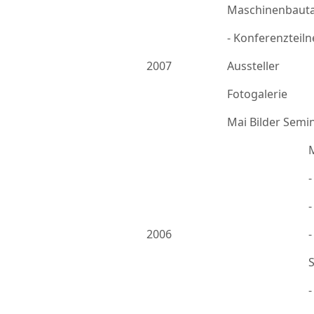
Maschinenbauta
- Konferenzteil
2007
Aussteller
Fotogalerie
Mai Bilder Semi
-
2006
-