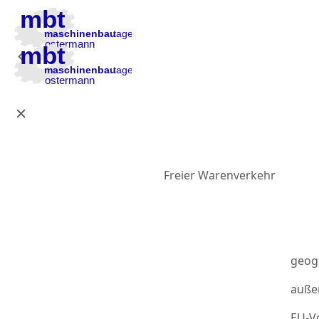
Zur Hauptnavigation
Zum Inhalt
Zur Fußzeile
Freier Warenverkehr
geog
auße
EU-Vo