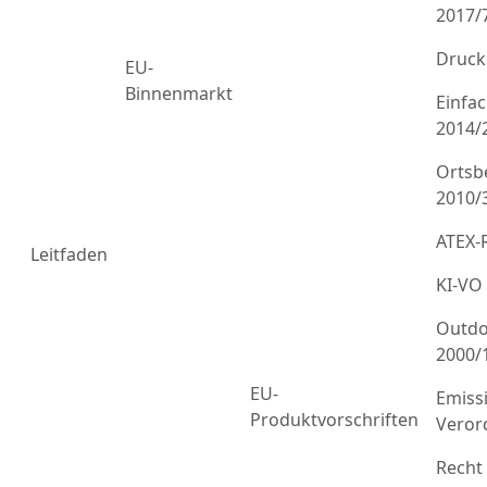
2017/
Druck
EU-
Binnenmarkt
Einfa
2014/
Ortsb
2010/
ATEX-R
Leitfaden
KI-VO
Outdo
2000/
EU-
Emiss
Produktvorschriften
Veror
Recht 