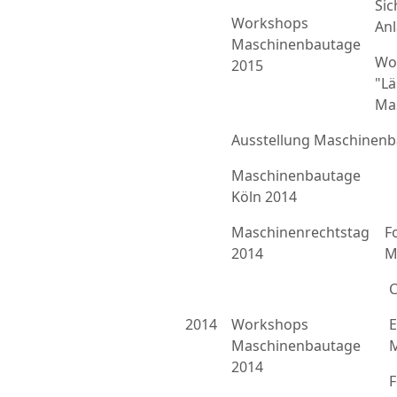
Sic
Workshops
An
Maschinenbautage
Wo
2015
"L
Ma
Ausstellung Maschinenb
Maschinenbautage
Köln 2014
Maschinenrechtstag
F
2014
M
C
2014
Workshops
E
Maschinenbautage
M
2014
F