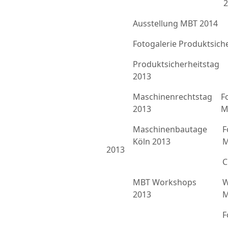
2
Ausstellung MBT 2014
Fotogalerie Produktsich
Produktsicherheitstag
2013
Maschinenrechtstag
F
2013
M
Maschinenbautage
F
Köln 2013
M
2013
C
MBT Workshops
W
2013
M
F