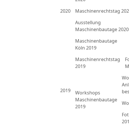
2020
Maschinenrechtstag 20
Ausstellung
Maschinenbautage 2020
Maschinenbautage
Köln 2019
Maschinenrechtstag
F
2019
M
Wo
An
2019
bes
Workshops
Maschinenbautage
Wo
2019
Fo
20