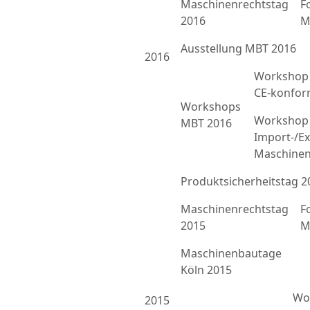
Maschinenrechtstag
F
2016
M
Ausstellung MBT 2016
2016
Workshop 
CE-konfor
Workshops
Workshop 
MBT 2016
Import-/Ex
Maschinen
Produktsicherheitstag 2
Maschinenrechtstag
F
2015
M
Maschinenbautage
Köln 2015
Wor
2015