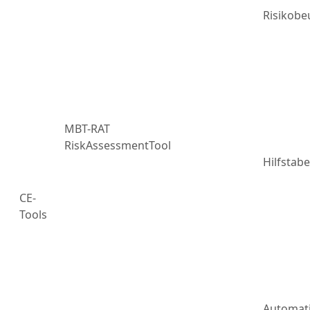
Risikobe
MBT-RAT
RiskAssessmentTool
Hilfstabe
CE-
Tools
Automat