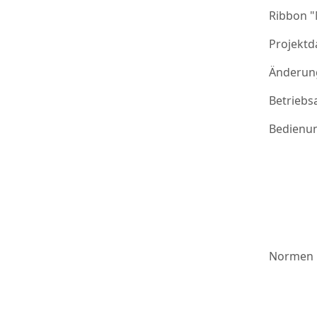
Ribbon 
Projektd
Änderung
Betriebs
Bedienu
Normen