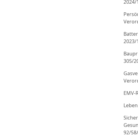
2024/
Persö
Veror
Batte
2023/
Baupr
305/20
Gasve
Veror
EMV-R
Leben
Sicher
Gesun
92/58