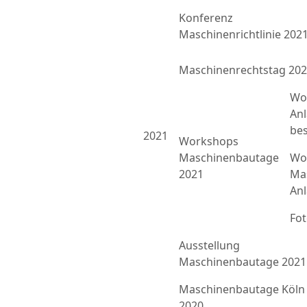
Konferenz
Maschinenrichtlinie 202
Maschinenrechtstag 20
Wo
An
bes
2021
Workshops
Maschinenbautage
Wor
2021
Ma
An
Fo
Ausstellung
Maschinenbautage 2021
Maschinenbautage Köln
2020