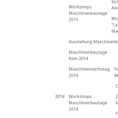
Sic
Workshops
An
Maschinenbautage
Wo
2015
"L
Ma
Ausstellung Maschinenb
Maschinenbautage
Köln 2014
Maschinenrechtstag
F
2014
M
C
2014
Workshops
E
Maschinenbautage
M
2014
F