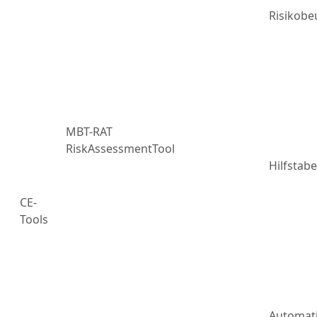
Risikobe
MBT-RAT
RiskAssessmentTool
Hilfstabe
CE-
Tools
Automat