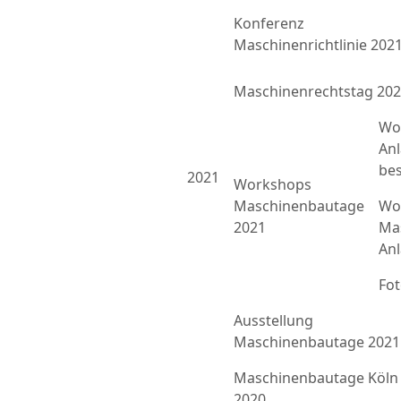
Konferenz
Maschinenrichtlinie 202
Maschinenrechtstag 20
Wo
An
bes
2021
Workshops
Maschinenbautage
Wor
2021
Ma
An
Fo
Ausstellung
Maschinenbautage 2021
Maschinenbautage Köln
2020