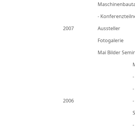
Maschinenbauta
- Konferenzteil
2007
Aussteller
Fotogalerie
Mai Bilder Semi
-
2006
-