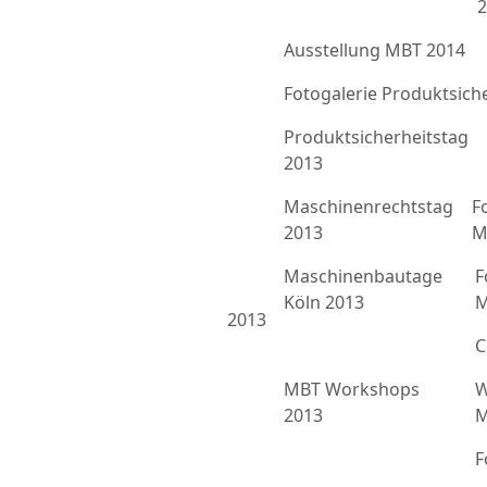
2
Ausstellung MBT 2014
Fotogalerie Produktsich
Produktsicherheitstag
2013
Maschinenrechtstag
F
2013
M
Maschinenbautage
F
Köln 2013
M
2013
C
MBT Workshops
W
2013
M
F