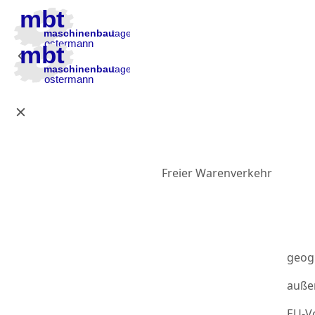
Zur Hauptnavigation
Zum Inhalt
Zur Fußzeile
Freier Warenverkehr
geog
auße
EU-Vo