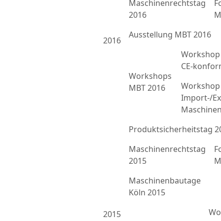
Maschinenrechtstag
F
2016
M
Ausstellung MBT 2016
2016
Workshop 
CE-konfor
Workshops
Workshop 
MBT 2016
Import-/Ex
Maschinen
Produktsicherheitstag 2
Maschinenrechtstag
F
2015
M
Maschinenbautage
Köln 2015
Wor
2015