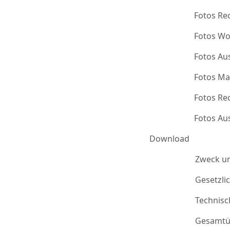
Fotos Re
Fotos Wo
Fotos Au
Fotos Ma
Fotos Re
Fotos Au
Download
Zweck u
Gesetzli
Technis
Gesamtü