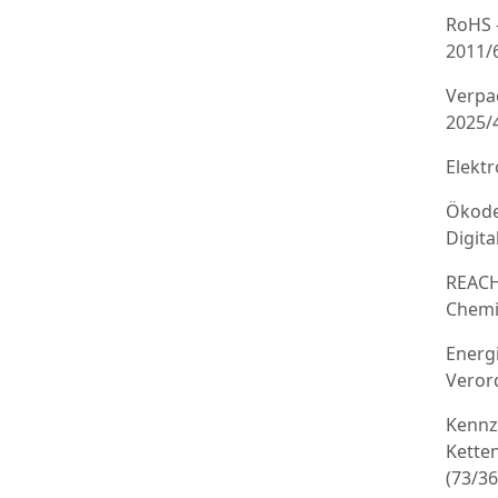
RoHS 
2011/
Verpa
2025/
Elekt
Ökode
Digit
REACH
Chemi
Energ
Veror
Kennz
Kette
(73/3