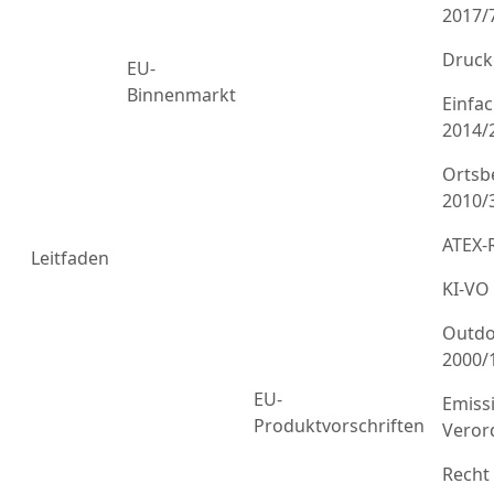
2017/
Druck
EU-
Binnenmarkt
Einfa
2014/
Ortsb
2010/
ATEX-R
Leitfaden
KI-VO
Outdo
2000/
EU-
Emiss
Produktvorschriften
Veror
Recht 