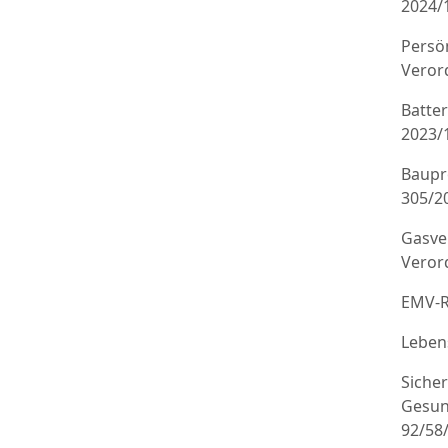
2024/
Persö
Veror
Batte
2023/
Baupr
305/20
Gasve
Veror
EMV-R
Leben
Sicher
Gesun
92/58