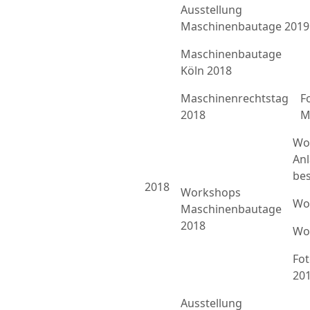
Ausstellung
Maschinenbautage 2019
Maschinenbautage
Köln 2018
Maschinenrechtstag
F
2018
M
Wo
An
bes
2018
Workshops
Wo
Maschinenbautage
2018
Wo
Fo
20
Ausstellung