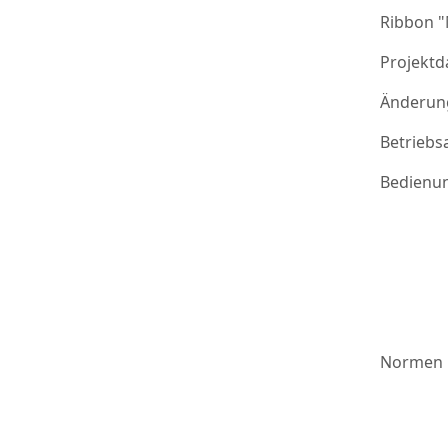
Ribbon 
Projektd
Änderung
Betriebs
Bedienu
Normen