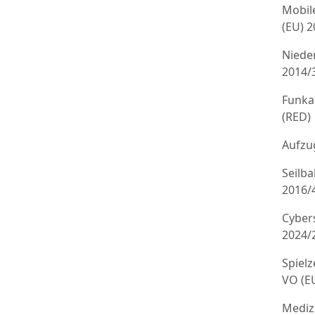
Mobil
(EU) 
Niede
2014/
Funka
(RED)
Aufzug
Seilb
2016/
Cyber
2024/
Spielz
VO (E
Mediz