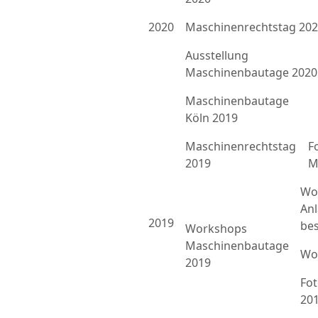
2020
Maschinenrechtstag 20
Ausstellung
Maschinenbautage 2020
Maschinenbautage
Köln 2019
Maschinenrechtstag
F
2019
M
Wo
An
2019
bes
Workshops
Maschinenbautage
Wo
2019
Fo
20