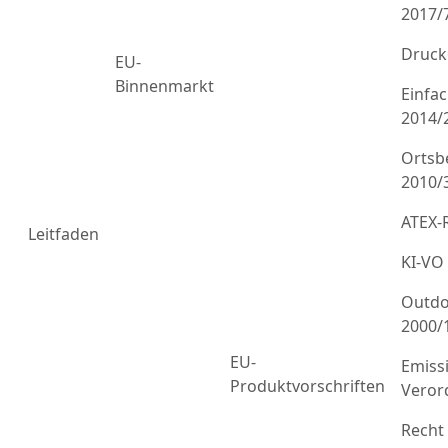
2017/
Druck
EU-
Binnenmarkt
Einfa
2014/
Ortsb
2010/
ATEX-R
Leitfaden
KI-VO
Outdo
2000/
EU-
Emiss
Produktvorschriften
Veror
Recht 