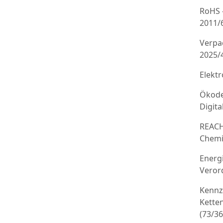
RoHS 
2011/
Verpa
2025/
Elekt
Ökode
Digit
REACH
Chemi
Energ
Veror
Kennz
Kette
(73/3