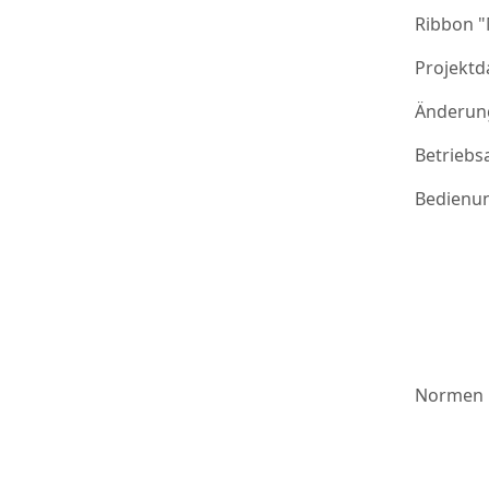
Ribbon 
Projektd
Änderung
Betriebs
Bedienu
Normen