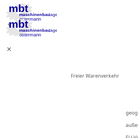
Zur Hauptnavigation
Zum Inhalt
Zur Fußzeile
Freier Warenverkehr
geog
auße
EU-Vo