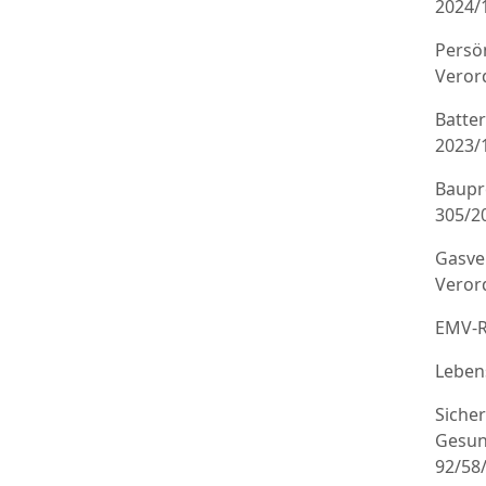
2024/
Persö
Veror
Batte
2023/
Baupr
305/20
Gasve
Veror
EMV-R
Leben
Sicher
Gesun
92/58