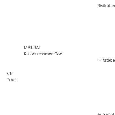
Risikobe
MBT-RAT
RiskAssessmentTool
Hilfstabe
CE-
Tools
Automat