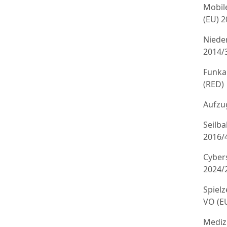
Mobil
(EU) 
Niede
2014/
Funka
(RED)
Aufzug
Seilb
2016/
Cyber
2024/
Spielz
VO (E
Mediz