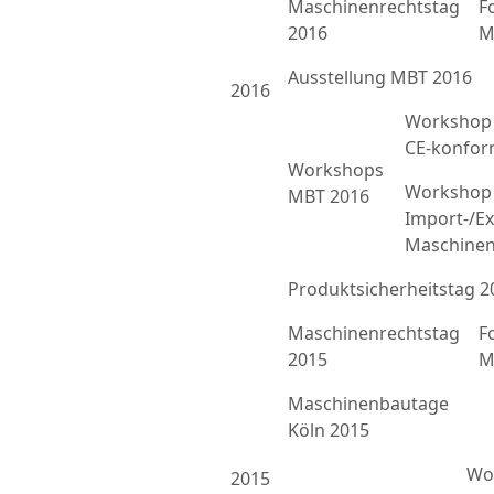
Maschinenrechtstag
F
2016
M
Ausstellung MBT 2016
2016
Workshop 
CE-konfor
Workshops
Workshop 
MBT 2016
Import-/Ex
Maschinen
Produktsicherheitstag 2
Maschinenrechtstag
F
2015
M
Maschinenbautage
Köln 2015
Wor
2015