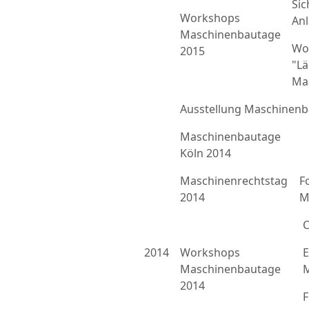
Sic
Workshops
An
Maschinenbautage
Wo
2015
"L
Ma
Ausstellung Maschinenb
Maschinenbautage
Köln 2014
Maschinenrechtstag
F
2014
M
C
2014
Workshops
E
Maschinenbautage
M
2014
F