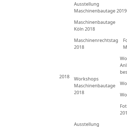
Ausstellung
Maschinenbautage 2019
Maschinenbautage
Köln 2018
Maschinenrechtstag
F
2018
M
Wo
An
bes
2018
Workshops
Wo
Maschinenbautage
2018
Wo
Fo
20
Ausstellung