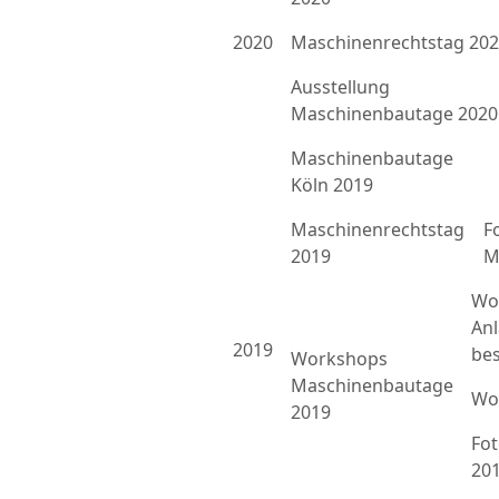
2020
Maschinenrechtstag 20
Ausstellung
Maschinenbautage 2020
Maschinenbautage
Köln 2019
Maschinenrechtstag
F
2019
M
Wo
An
2019
bes
Workshops
Maschinenbautage
Wo
2019
Fo
20