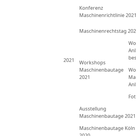
Konferenz
Maschinenrichtlinie 202
Maschinenrechtstag 20
Wo
An
bes
2021
Workshops
Maschinenbautage
Wor
2021
Ma
An
Fo
Ausstellung
Maschinenbautage 2021
Maschinenbautage Köln
2020