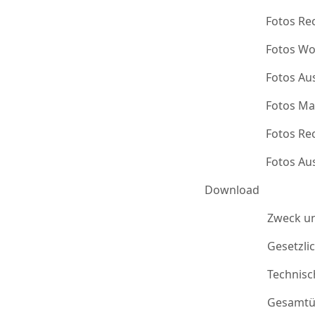
Fotos Re
Fotos Wo
Fotos Au
Fotos Ma
Fotos Re
Fotos Au
Download
Zweck u
Gesetzli
Technis
Gesamtü