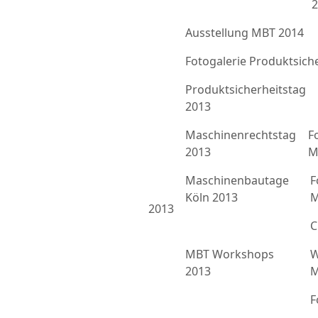
2
Ausstellung MBT 2014
Fotogalerie Produktsich
Produktsicherheitstag
2013
Maschinenrechtstag
F
2013
M
Maschinenbautage
F
Köln 2013
M
2013
C
MBT Workshops
W
2013
M
F