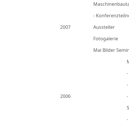
Maschinenbauta
- Konferenzteil
2007
Aussteller
Fotogalerie
Mai Bilder Semi
-
2006
-