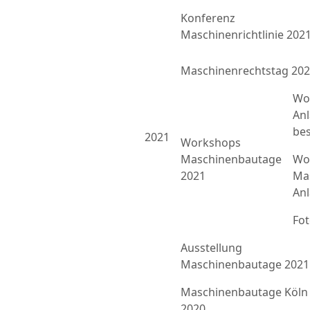
Konferenz
Maschinenrichtlinie 202
Maschinenrechtstag 20
Wo
An
bes
2021
Workshops
Maschinenbautage
Wor
2021
Ma
An
Fo
Ausstellung
Maschinenbautage 2021
Maschinenbautage Köln
2020