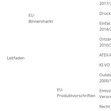
2017/
Druck
EU-
Binnenmarkt
Einfa
2014/
Ortsb
2010/
ATEX-R
Leitfaden
KI-VO
Outdo
2000/
EU-
Emiss
Produktvorschriften
Veror
Recht 