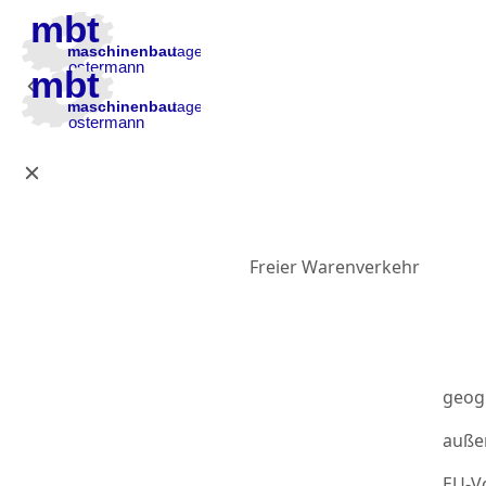
Zur Hauptnavigation
Zum Inhalt
Zur Fußzeile
Freier Warenverkehr
geog
auße
EU-Vo