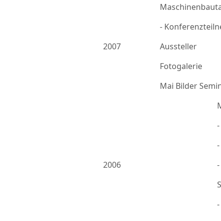
Maschinenbauta
- Konferenzteil
2007
Aussteller
Fotogalerie
Mai Bilder Semi
-
2006
-