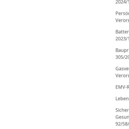
2024/
Persö
Veror
Batte
2023/
Baupr
305/20
Gasve
Veror
EMV-R
Leben
Sicher
Gesun
92/58