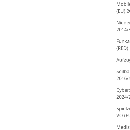
Mobil
(EU) 
Niede
2014/
Funka
(RED)
Aufzug
Seilb
2016/
Cyber
2024/
Spielz
VO (E
Mediz