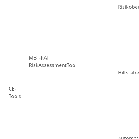
Risikobe
MBT-RAT
RiskAssessmentTool
Hilfstabe
CE-
Tools
Automat