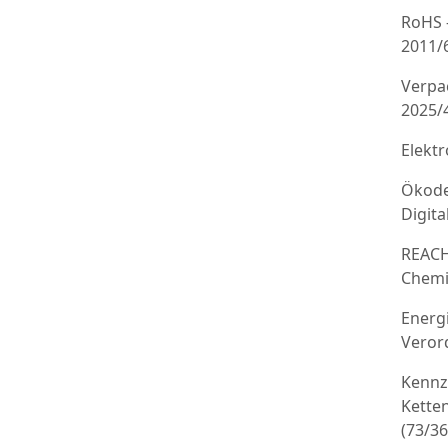
RoHS 
2011/
Verpa
2025/
Elekt
Ökode
Digit
REACH
Chemi
Energ
Veror
Kennz
Kette
(73/3