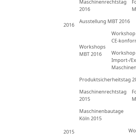
Maschinenrechtstag
F
2016
M
Ausstellung MBT 2016
2016
Workshop 
CE-konfor
Workshops
Workshop 
MBT 2016
Import-/Ex
Maschinen
Produktsicherheitstag 2
Maschinenrechtstag
F
2015
M
Maschinenbautage
Köln 2015
Wor
2015