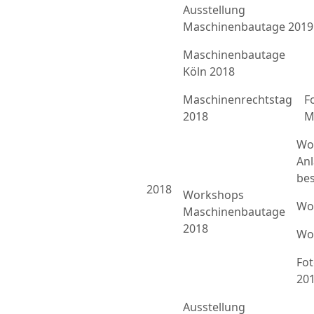
Ausstellung
Maschinenbautage 2019
Maschinenbautage
Köln 2018
Maschinenrechtstag
F
2018
M
Wo
An
bes
2018
Workshops
Wo
Maschinenbautage
2018
Wo
Fo
20
Ausstellung