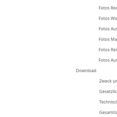
Fotos Re
Fotos Wo
Fotos Au
Fotos Ma
Fotos Re
Fotos Au
Download
Zweck u
Gesetzli
Technis
Gesamtü