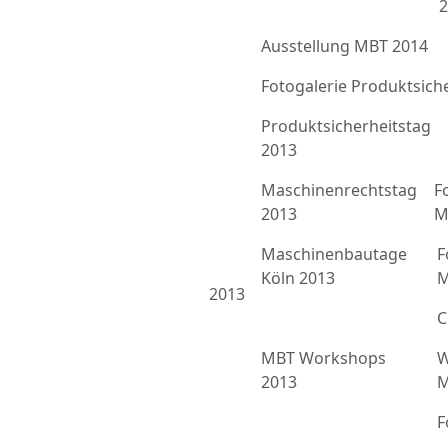
2
Ausstellung MBT 2014
Fotogalerie Produktsich
Produktsicherheitstag
2013
Maschinenrechtstag
F
2013
M
Maschinenbautage
F
Köln 2013
M
2013
C
MBT Workshops
W
2013
M
F