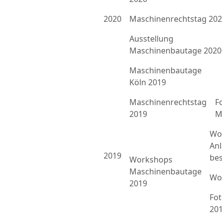
2020
Maschinenrechtstag 20
Ausstellung
Maschinenbautage 2020
Maschinenbautage
Köln 2019
Maschinenrechtstag
F
2019
M
Wo
An
2019
bes
Workshops
Maschinenbautage
Wo
2019
Fo
20