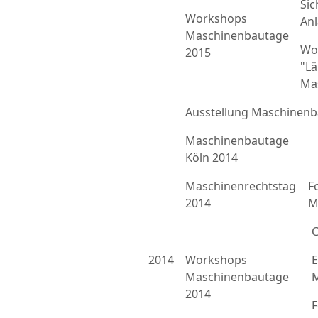
Sic
Workshops
An
Maschinenbautage
Wo
2015
"L
Ma
Ausstellung Maschinenb
Maschinenbautage
Köln 2014
Maschinenrechtstag
F
2014
M
C
2014
Workshops
E
Maschinenbautage
M
2014
F