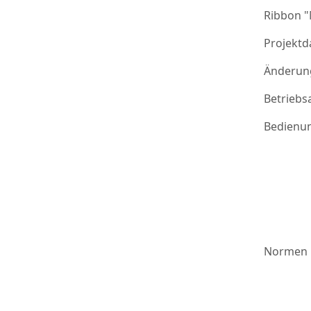
Ribbon 
Projektd
Änderung
Betriebs
Bedienu
Normen