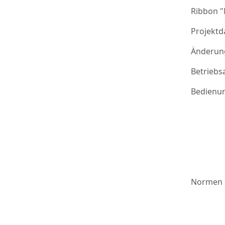
Ribbon 
Projektd
Änderung
Betriebs
Bedienu
Normen