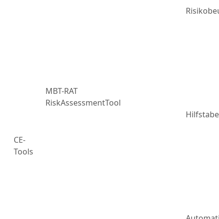
Risikobe
MBT-RAT
RiskAssessmentTool
Hilfstabe
CE-
Tools
Automat