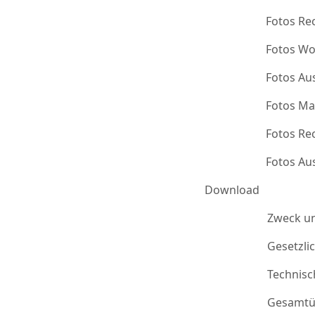
Fotos Re
Fotos Wo
Fotos Au
Fotos Ma
Fotos Re
Fotos Au
Download
Zweck u
Gesetzli
Technis
Gesamtü