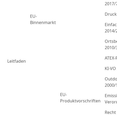
2017/
Druck
EU-
Binnenmarkt
Einfa
2014/
Ortsb
2010/
ATEX-R
Leitfaden
KI-VO
Outdo
2000/
EU-
Emiss
Produktvorschriften
Veror
Recht 