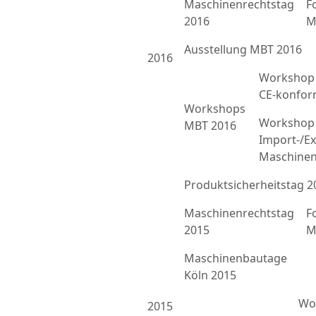
Maschinenrechtstag
F
2016
M
Ausstellung MBT 2016
2016
Workshop 
CE-konfor
Workshops
Workshop 
MBT 2016
Import-/Ex
Maschinen
Produktsicherheitstag 2
Maschinenrechtstag
F
2015
M
Maschinenbautage
Köln 2015
Wor
2015