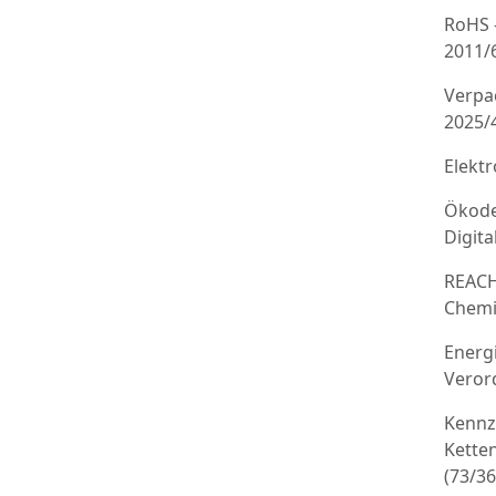
RoHS 
2011/
Verpa
2025/
Elekt
Ökode
Digit
REACH
Chemi
Energ
Veror
Kennz
Kette
(73/3