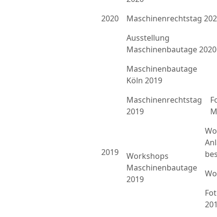
2020
Maschinenrechtstag 20
Ausstellung
Maschinenbautage 2020
Maschinenbautage
Köln 2019
Maschinenrechtstag
F
2019
M
Wo
An
2019
bes
Workshops
Maschinenbautage
Wo
2019
Fo
20