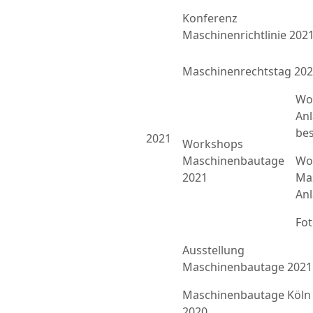
Konferenz
Maschinenrichtlinie 202
Maschinenrechtstag 20
Wo
An
bes
2021
Workshops
Maschinenbautage
Wor
2021
Ma
An
Fo
Ausstellung
Maschinenbautage 2021
Maschinenbautage Köln
2020