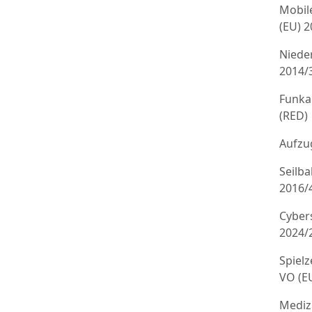
Mobil
(EU) 
Niede
2014/
Funka
(RED)
Aufzug
Seilb
2016/
Cyber
2024/
Spielz
VO (E
Mediz