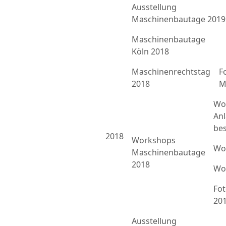
Ausstellung
Maschinenbautage 2019
Maschinenbautage
Köln 2018
Maschinenrechtstag
F
2018
M
Wo
An
bes
2018
Workshops
Wo
Maschinenbautage
2018
Wo
Fo
20
Ausstellung