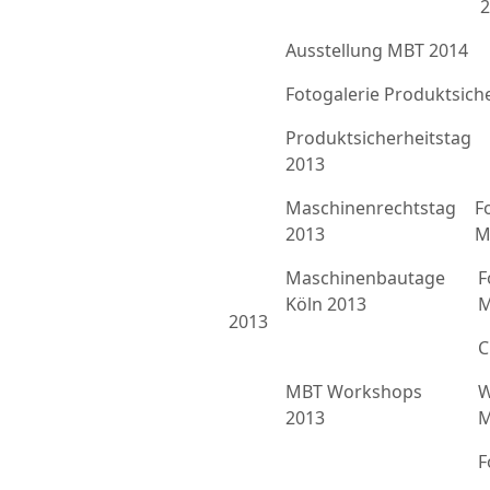
2
Ausstellung MBT 2014
Fotogalerie Produktsich
Produktsicherheitstag
2013
Maschinenrechtstag
F
2013
M
Maschinenbautage
F
Köln 2013
M
2013
C
MBT Workshops
W
2013
M
F