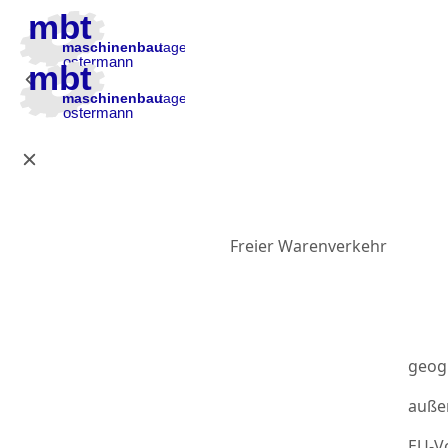
Zur Hauptnavigation
Zum Inhalt
Zur Fußzeile
Freier Warenverkehr
geog
auße
EU-Vo