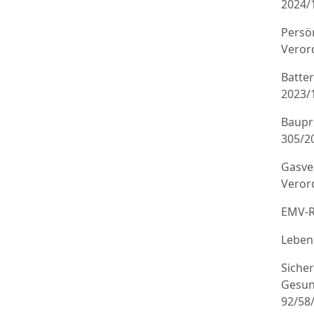
2024/
Persö
Veror
Batte
2023/
Baupr
305/20
Gasve
Veror
EMV-R
Leben
Sicher
Gesun
92/58