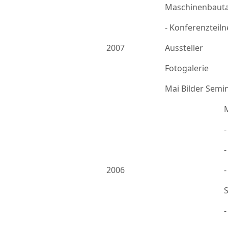
Maschinenbauta
- Konferenzteil
2007
Aussteller
Fotogalerie
Mai Bilder Semi
-
2006
-