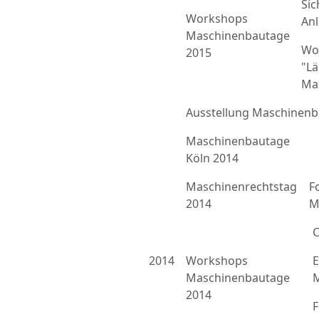
Sic
Workshops
An
Maschinenbautage
Wo
2015
"L
Ma
Ausstellung Maschinenb
Maschinenbautage
Köln 2014
Maschinenrechtstag
F
2014
M
C
2014
Workshops
E
Maschinenbautage
M
2014
F