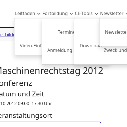
Leitfaden
Fortbildung
CE-Tools
Newsletter
Termine & Anmeldung
Newsletter
ortbildung
Einzelansicht
Freier Warenverkehr
Video-Einführung
AEU-Vertrag
Download
Maschinenrichtlin
Anmeldung einer Mitarbeiter*in
Zweck und
Uns
aschinenrechtstag 2012
onferenz
atum und Zeit
.10.2012 09:00–17:30 Uhr
eranstaltungsort