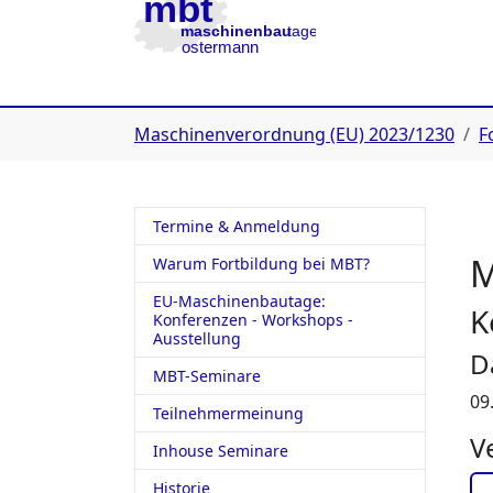
Zur Hauptnavigation
Zum Inhalt
Zur Fußzeile
You are here:
Maschinenverordnung (EU) 2023/1230
F
Termine & Anmeldung
M
Warum Fortbildung bei MBT?
EU-Maschinenbautage:
K
Konferenzen - Workshops -
Ausstellung
D
MBT-Seminare
09
Teilnehmermeinung
V
Inhouse Seminare
Historie