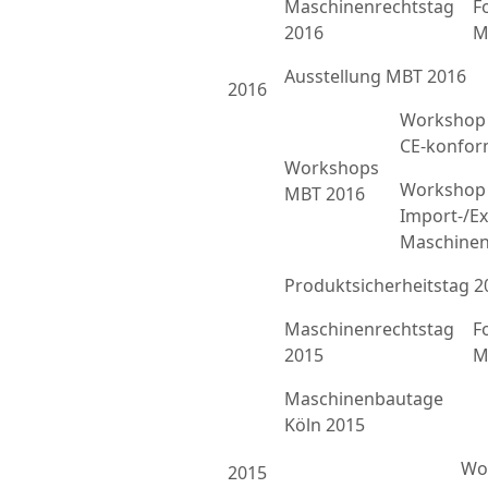
Maschinenrechtstag
F
2016
M
Ausstellung MBT 2016
2016
Workshop 
CE-konfor
Workshops
Workshop 
MBT 2016
Import-/Ex
Maschinen
Produktsicherheitstag 2
Maschinenrechtstag
F
2015
M
Maschinenbautage
Köln 2015
Wor
2015