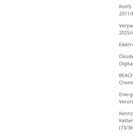
RoHS 
2011/
Verpa
2025/
Elekt
Ökode
Digit
REACH
Chemi
Energ
Veror
Kennz
Kette
(73/3