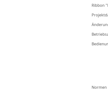
Ribbon 
Projektd
Änderung
Betriebs
Bedienu
Normen