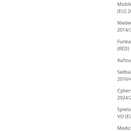
Mobil
(EU) 
Niede
2014/
Funka
(RED)
Aufzug
Seilb
2016/
Cyber
2024/
Spielz
VO (E
Mediz