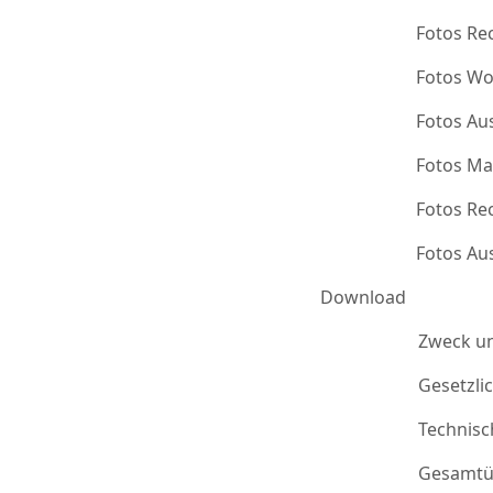
Fotos Re
Fotos Wo
Fotos Au
Fotos Ma
Fotos Re
Fotos Au
Download
Zweck u
Gesetzli
Technis
Gesamtü