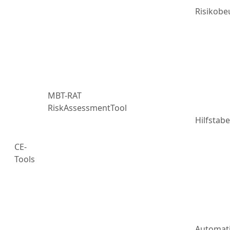
Risikobe
MBT-RAT
RiskAssessmentTool
Hilfstabe
CE-
Tools
Automat