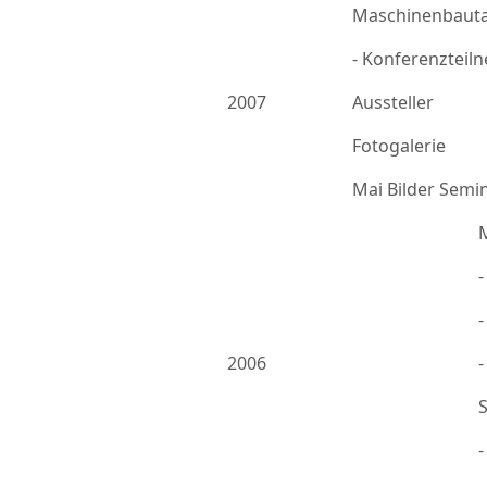
Maschinenbauta
- Konferenzteil
2007
Aussteller
Fotogalerie
Mai Bilder Semi
-
2006
-