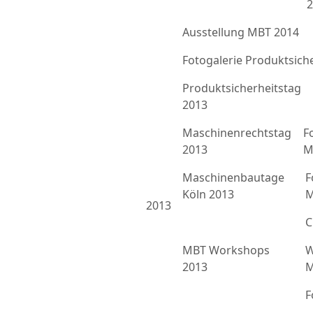
2
Ausstellung MBT 2014
Fotogalerie Produktsich
Produktsicherheitstag
2013
Maschinenrechtstag
F
2013
M
Maschinenbautage
F
Köln 2013
M
2013
C
MBT Workshops
W
2013
M
F