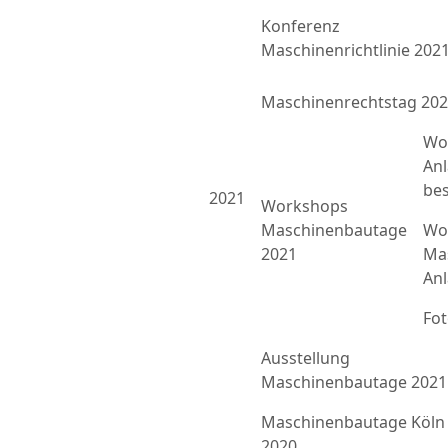
Konferenz
Maschinenrichtlinie 202
Maschinenrechtstag 20
Wo
An
bes
2021
Workshops
Maschinenbautage
Wor
2021
Ma
An
Fo
Ausstellung
Maschinenbautage 2021
Maschinenbautage Köln
2020