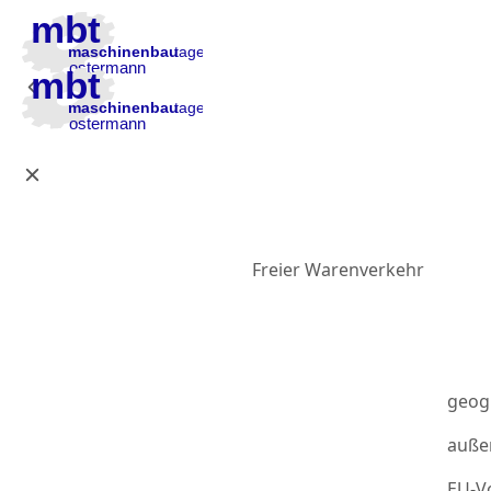
Zur Hauptnavigation
Zum Inhalt
Zur Fußzeile
Freier Warenverkehr
geog
auße
EU-Vo