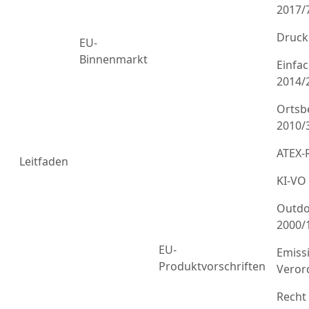
2017/
Druck
EU-
Binnenmarkt
Einfa
2014/
Ortsb
2010/
ATEX-R
Leitfaden
KI-VO
Outdo
2000/
EU-
Emiss
Produktvorschriften
Veror
Recht 