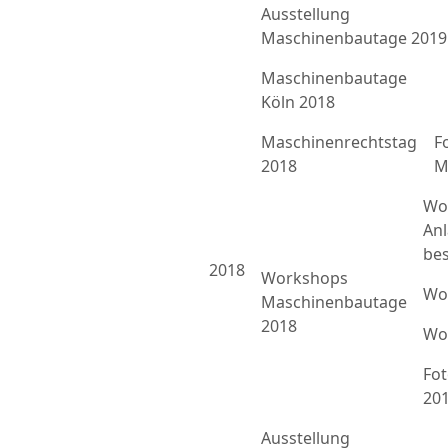
Ausstellung
Maschinenbautage 2019
Maschinenbautage
Köln 2018
Maschinenrechtstag
F
2018
M
Wo
An
bes
2018
Workshops
Wo
Maschinenbautage
2018
Wo
Fo
20
Ausstellung