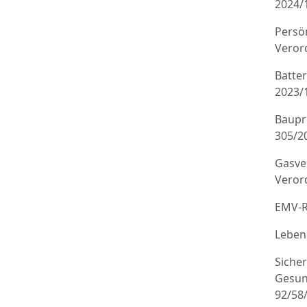
2024/
Persö
Veror
Batte
2023/
Baupr
305/20
Gasve
Veror
EMV-R
Leben
Sicher
Gesun
92/58