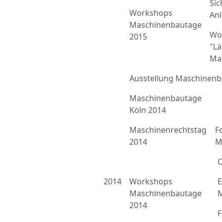
Sic
Workshops
An
Maschinenbautage
Wo
2015
"L
Ma
Ausstellung Maschinenb
Maschinenbautage
Köln 2014
Maschinenrechtstag
F
2014
M
C
2014
Workshops
E
Maschinenbautage
M
2014
F